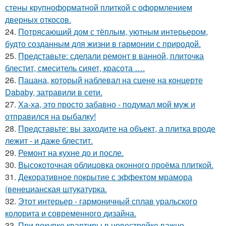
стены крупноформатной плиткой с оформлением
дверных откосов.
24.
Потрясающий дом с тёплым, уютным интерьером,
будто созданным для жизни в гармонии с природой.
25.
Представьте: сделали ремонт в ванной, плиточка
блестит, смеситель сияет, красота ….
26.
Пацана, который наблевал на сцене на концерте
Dababy, затравили в сети.
27.
Ха-ха, это просто забавно - подумал мой муж и
отправился на рыбалку!
28.
Представьте: вы заходите на объект, а плитка вроде
лежит - и даже блестит.
29.
Ремонт на кухне до и после.
30.
Высокоточная облицовка оконного проёма плиткой.
31.
Декоративное покрытие с эффектом мрамора
(венецианская штукатурка.
32.
Этот интерьер - гармоничный сплав уральского
колорита и современного дизайна.
33.
При покупке квартиры в новостройке важно