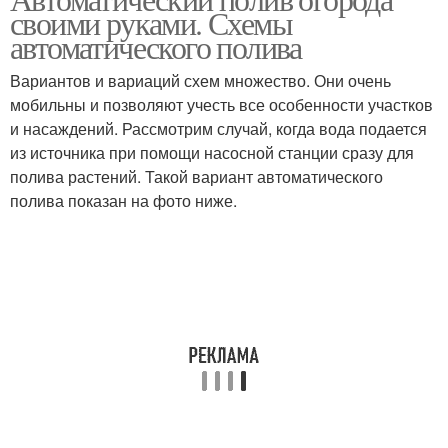
Полив для сада
Полив из бутылки
своими руками. Схемы
автоматического полива
Вариантов и вариаций схем множество. Они очень
мобильны и позволяют учесть все особенности участков
Полив на даче
Полив для дачи
и насаждений. Рассмотрим случай, когда вода подается
из источника при помощи насосной станции сразу для
полива растений. Такой вариант автоматического
полива показан на фото ниже.