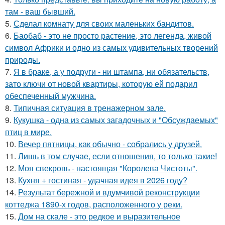
там - ваш бывший.
5.
Сделал комнату для своих маленьких бандитов.
6.
Баобаб - это не просто растение, это легенда, живой
символ Африки и одно из самых удивительных творений
природы.
7.
Я в браке, а у подруги - ни штампа, ни обязательств,
зато ключи от новой квартиры, которую ей подарил
обеспеченный мужчина.
8.
Типичная ситуация в тренажерном зале.
9.
Кукушка - одна из самых загадочных и "Обсуждаемых"
птиц в мире.
10.
Вечер пятницы, как обычно - собрались у друзей.
11.
Лишь в том случае, если отношения, то только такие!
12.
Моя свекровь - настоящая "Королева Чистоты".
13.
Кухня + гостиная - удачная идея в 2026 году?
14.
Результат бережной и вдумчивой реконструкции
коттеджа 1890-х годов, расположенного у реки.
15.
Дом на скале - это редкое и выразительное