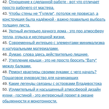
42.
Отношение к сделанной работе - вот что отличает
просто рабочего от мастера.
43.
Чтобы стены не "Гуляли", потолок не провисал, а
конструкция была надёжной - важно правильно выбрать
толщину листа.
44.
Уютный интерьер дачного дома - это про атмосферу
тепла, отдыха и неспешной жизни.
45.
Современный интерьер с элементами минимализма
и натуральными материалами.
46.
Думаю, слова здесь действительно лишние.
47.
Утепление крыши - это не просто бросить "Вату"
между балками.
48.
Ремонт квартиры своими руками: с чего начать?
Пошаговое руководство для начинающих
49.
Какие легенды связаны с островами Владивостока
50.
Изумительный и насыщенный атмосферой дизайн
кухни - гостиной - это интересный проект в океане
обыденности и монотонности.