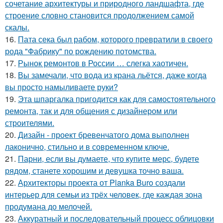
сочетание архитектуры и природного ландшафта, где
строение словно становится продолжением самой
скалы.
16.
Пата сека был рабом, которого превратили в своего
рода "Фабрику" по рождению потомства.
17.
Рынок ремонтов в России … слегка хаотичен.
18.
Вы замечали, что вода из крана льётся, даже когда
вы просто намыливаете руки?
19.
Эта шпаргалка пригодится как для самостоятельного
ремонта, так и для общения с дизайнером или
строителями.
20.
Дизайн - проект бревенчатого дома выполнен
лаконично, стильно и в современном ключе.
21.
Парни, если вы думаете, что купите мерс, будете
рядом, станете хорошим и девушка точно ваша.
22.
Архитекторы проекта от Planka Buro создали
интерьер для семьи из трёх человек, где каждая зона
продумана до мелочей.
23.
Аккуратный и последовательный процесс облицовки