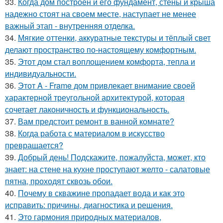
33.
Когда дом построен и его фундамент, стены и крыша
надежно стоят на своем месте, наступает не менее
важный этап - внутренняя отделка.
34.
Мягкие оттенки, аккуратные текстуры и тёплый свет
делают пространство по-настоящему комфортным.
35.
Этот дом стал воплощением комфорта, тепла и
индивидуальности.
36.
Этот A - Frame дом привлекает внимание своей
характерной треугольной архитектурой, которая
сочетает лаконичность и функциональность.
37.
Вам предстоит ремонт в ванной комнате?
38.
Когда работа с материалом в искусство
превращается?
39.
Добрый день! Подскажите, пожалуйста, может, кто
знает: на стене на кухне проступают желто - салатовые
пятна, проходят сквозь обои.
40.
Почему в скважине пропадает вода и как это
исправить: причины, диагностика и решения.
41.
Это гармония природных материалов,