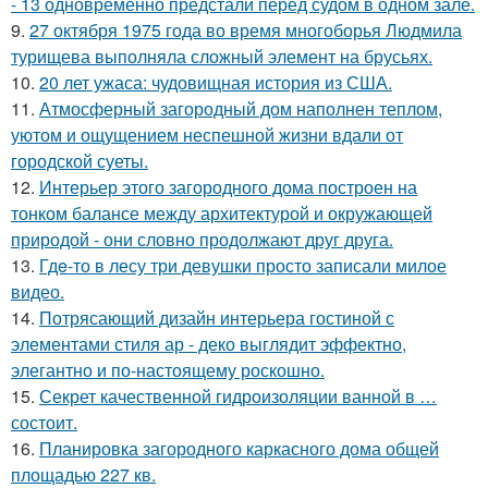
- 13 одновременно предстали перед судом в одном зале.
9.
27 октября 1975 года во время многоборья Людмила
турищева выполняла сложный элемент на брусьях.
10.
20 лет ужаса: чудовищная история из США.
11.
Атмосферный загородный дом наполнен теплом,
уютом и ощущением неспешной жизни вдали от
городской суеты.
12.
Интерьер этого загородного дома построен на
тонком балансе между архитектурой и окружающей
природой - они словно продолжают друг друга.
13.
Гдe-то в лесу три девушки просто записали милое
видео.
14.
Потрясающий дизайн интерьера гостиной с
элементами стиля ар - деко выглядит эффектно,
элегантно и по-настоящему роскошно.
15.
Секрет качественной гидроизоляции ванной в …
состоит.
16.
Планировка загородного каркасного дома общей
площадью 227 кв.