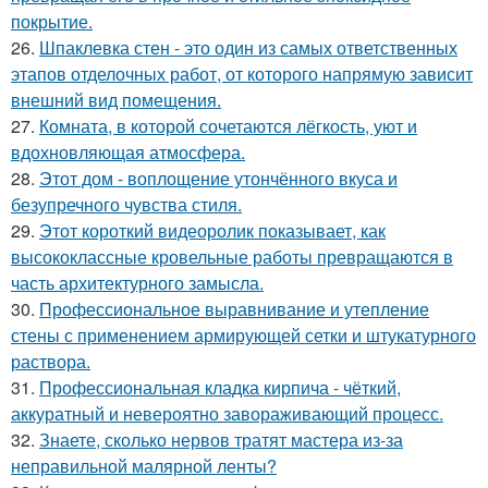
покрытие.
26.
Шпаклевка стен - это один из самых ответственных
этапов отделочных работ, от которого напрямую зависит
внешний вид помещения.
27.
Комната, в которой сочетаются лёгкость, уют и
вдохновляющая атмосфера.
28.
Этот дом - воплощение утончённого вкуса и
безупречного чувства стиля.
29.
Этот короткий видеоролик показывает, как
высококлассные кровельные работы превращаются в
часть архитектурного замысла.
30.
Профессиональное выравнивание и утепление
стены с применением армирующей сетки и штукатурного
раствора.
31.
Профессиональная кладка кирпича - чёткий,
аккуратный и невероятно завораживающий процесс.
32.
Знаете, сколько нервов тратят мастера из-за
неправильной малярной ленты?