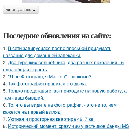
читать дальше →
Последние обновления на сайте:
1.
В сети завирусился пост с просьбой придумать
название для домашней запеканки.
2.
Два турецких волшебника, два разных поколения - и
одна общая страсть.
3.
"Я не Фотограф, я Мастер" - знакомо?
4.
Так фотография нравится с отдыха.
5.
Только представьте: вы приходите на новую работу, а
там - ваш бывший.
6.
То, что вы видите на фотографии, - это не то, чем
кажется на первый взгляд.
7.
Уютная и просторная квартира 49, 7 кв.
8.
Исторический момент: сразу 486 участников банды MS