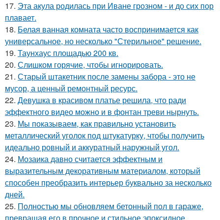
17.
Эта акула родилась при Иване грозном - и до сих пор
плавает.
18.
Белая ванная комната часто воспринимается как
универсальное, но несколько "Стерильное" решение.
19.
Таунхаус площадью 200 кв.
20.
Слишком горячие, чтобы игнорировать.
21.
Старый штакетник после замены забора - это не
мусор, а ценный ремонтный ресурс.
22.
Девушка в красивом платье решила, что ради
эффектного видео можно и в фонтан треви нырнуть.
23.
Мы показываем, как правильно установить
металлический уголок под штукатурку, чтобы получить
идеально ровный и аккуратный наружный угол.
24.
Мозаика давно считается эффектным и
выразительным декоративным материалом, который
способен преобразить интерьер буквально за несколько
дней.
25.
Полностью мы обновляем бетонный пол в гараже,
превращая его в прочное и стильное эпоксидное