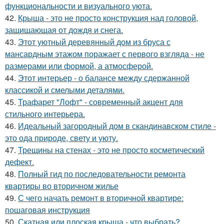
функциональности и визуального уюта.
42.
Крыша - это не просто конструкция над головой,
защищающая от дождя и снега.
43.
Этот уютный деревянный дом из бруса с
мансардным этажом поражает с первого взгляда - не
размерами или формой, а атмосферой.
44.
Этот интерьер - о балансе между сдержанной
классикой и смелыми деталями.
45.
Трафарет "Лофт" - современный акцент для
стильного интерьера.
46.
Идеальный загородный дом в скандинавском стиле -
это ода природе, свету и уюту.
47.
Трещины на стенах - это не просто косметический
дефект.
48.
Полный гид по последовательности ремонта
квартиры во вторичном жилье
49.
С чего начать ремонт в вторичной квартире:
пошаговая инструкция
50.
Скатная или плоская крыша - что выбрать?