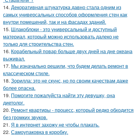
14.
Декоративная штукатурка давно стала одним из
самых универсальных способов оформления стен как
внутри помещений, так и на фасадах зданий.
15.
Шлакоблоки - это универсальный и доступный
материал, который можно использовать далеко не
только для строительства стен.
16.
Корабельный повар больше двух дней на дне океана
выживал.
17.
Мы изначально решили, что будем делать ремонт в
классическом стиле.
18.
Зорилла: это не скунс, но по своим качествам даже
более опасна.
19.
Помогите пожалуйста найти эту девушку, она
диетолог.
20.
Ремонт квартиры - процесс, который редко обходится
без громких звуков.
21.
Я в интернет захожу не чтобы плакать.
22.
Самоупаковка в коробку.