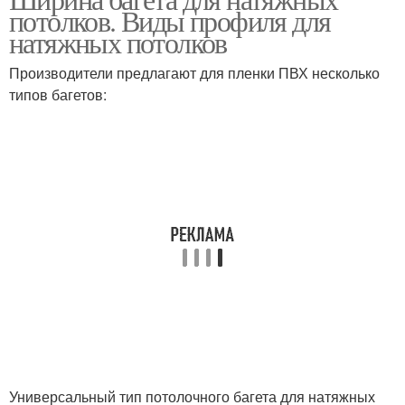
Багет для штор
Багеты для штор
потолков. Виды профиля для
натяжных потолков
Производители предлагают для пленки ПВХ несколько
Багет для большого
типов багетов:
Багет для рамок
зеркала
Багет для зеркала
Материал на багет
Универсальный тип потолочного багета для натяжных