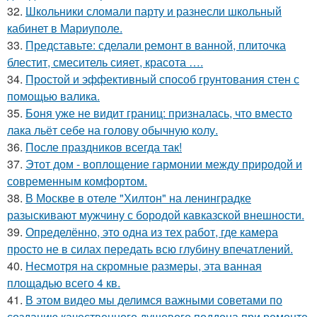
32.
Школьники сломали парту и разнесли школьный
кабинет в Мариуполе.
33.
Представьте: сделали ремонт в ванной, плиточка
блестит, смеситель сияет, красота ….
34.
Простой и эффективный способ грунтования стен с
помощью валика.
35.
Боня уже не видит границ: призналась, что вместо
лака льёт себе на голову обычную колу.
36.
После праздников всегда так!
37.
Этот дом - воплощение гармонии между природой и
современным комфортом.
38.
В Москве в отеле "Хилтон" на ленинградке
разыскивают мужчину с бородой кавказской внешности.
39.
Определённо, это одна из тех работ, где камера
просто не в силах передать всю глубину впечатлений.
40.
Несмотря на скромные размеры, эта ванная
площадью всего 4 кв.
41.
В этом видео мы делимся важными советами по
созданию качественного душевого поддона при ремонте