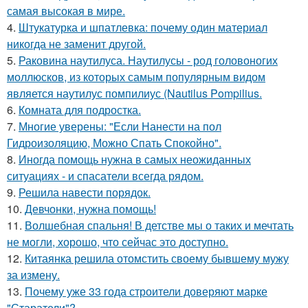
самая высокая в мире.
4.
Штукатурка и шпатлевка: почему один материал
никогда не заменит другой.
5.
Раковина наутилуса. Наутилусы - род головоногих
моллюсков, из которых самым популярным видом
является наутилус помпилиус (Nautilus Pompilius.
6.
Комната для подростка.
7.
Многие уверены: "Если Нанести на пол
Гидроизоляцию, Можно Спать Спокойно".
8.
Иногда помощь нужна в самых неожиданных
ситуациях - и спасатели всегда рядом.
9.
Решила навести порядок.
10.
Девчонки, нужна помощь!
11.
Волшебная спальня! В детстве мы о таких и мечтать
не могли, хорошо, что сейчас это доступно.
12.
Китаянка решила отомстить своему бывшему мужу
за измену.
13.
Почему уже 33 года строители доверяют марке
"Старатели"?