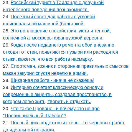
23.
Российский турист в Таиланде с девушкой
интересного поведения познакомился.
24.
Полезный совет для работы с угловой
шлифовальной машиной (болгаркой.
25.
Это воплощение спокойствия, уюта и теплой,
солнечной атмосферы французской деревни.
26.
Когда после недавнего ремонта обои внезапно
отходят от стен, появляются пузыри или расходятся
стыки, кажется, что вся работа насмарку.
27.
Спортсмен, зожник и сторонник правильных смыслов
макан закурил спустя неделю в армии.
28.
Шикарная работа - иначе не скажешь!
29.
Интерьер сочетает классическую основу и
современные акценты, создавая пространство, в
котором легко жить, творить и отдыхать.
30.
Что такое Прованс - и почему это не про
"Провинциальный Шаблон"?
31.
Полный цикл подготовки стены - от черновых работ
до идеальной покраски.