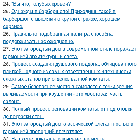
24.
"Вы что, голубых кровей?
25.
Однажды в барбершопе! Приходишь такой в
барбершоп с мыслями о крутой стрижке, хорошем
сервисе.
26.
Правильно подобранная палитра способна
поддерживать нас ежедневно.
27.
Этот загородный дом в современном стиле поражает
гармонией архитектуры и света.
28.
Процесс создания душевого поддона, облицованного
плиткой - одного из самых ответственных и технически
сложных этапов при отделке ванной комнаты.
29.
Самое безопасное место в самолёте с точки зрения
выживаемости при крушении - это хвостовая часть
салона.
30.
Полный процесс реновации комнаты: от подготовки
до покраски стен.
31.
Этот загородный дом классической элегантностью и
гармонией пропорций впечатляет.
32.
На схеме показаны ключевые элементы