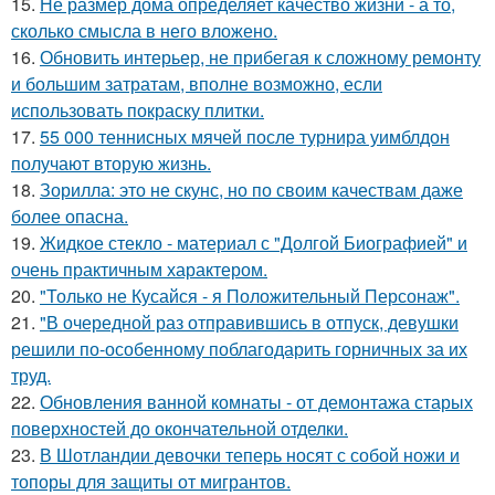
15.
Не размер дома определяет качество жизни - а то,
сколько смысла в него вложено.
16.
Обновить интерьер, не прибегая к сложному ремонту
и большим затратам, вполне возможно, если
использовать покраску плитки.
17.
55 000 теннисных мячей после турнира уимблдон
получают вторую жизнь.
18.
Зорилла: это не скунс, но по своим качествам даже
более опасна.
19.
Жидкое стекло - материал с "Долгой Биографией" и
очень практичным характером.
20.
"Только не Кусайся - я Положительный Персонаж".
21.
"В очередной раз отправившись в отпуск, девушки
решили по-особенному поблагодарить горничных за их
труд.
22.
Обновления ванной комнаты - от демонтажа старых
поверхностей до окончательной отделки.
23.
В Шотландии девочки теперь носят с собой ножи и
топоры для защиты от мигрантов.