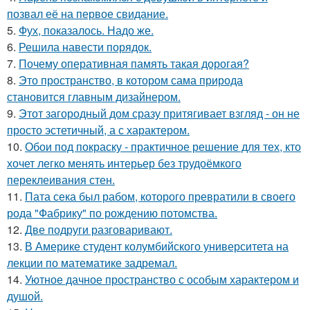
позвал её на первое свидание.
5.
Фух, показалось. Надо же.
6.
Решила навести порядок.
7.
Почему оперативная память такая дорогая?
8.
Это пространство, в котором сама природа
становится главным дизайнером.
9.
Этот загородный дом сразу притягивает взгляд - он не
просто эстетичный, а с характером.
10.
Обои под покраску - практичное решение для тех, кто
хочет легко менять интерьер без трудоёмкого
переклеивания стен.
11.
Пата сека был рабом, которого превратили в своего
рода "Фабрику" по рождению потомства.
12.
Две подруги разговаривают.
13.
В Америке студент колумбийского университета на
лекции по математике задремал.
14.
Уютное дачное пространство с особым характером и
душой.