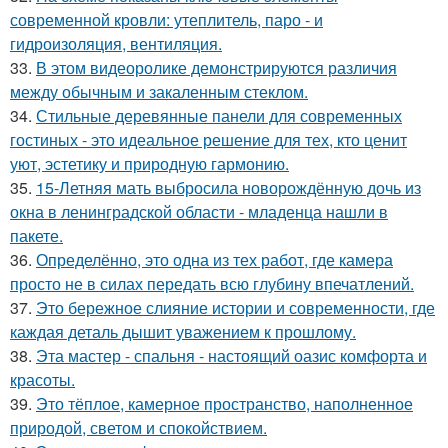
современной кровли: утеплитель, паро - и
гидроизоляция, вентиляция.
33.
В этом видеоролике демонстрируются различия
между обычным и закаленным стеклом.
34.
Стильные деревянные панели для современных
гостиных - это идеальное решение для тех, кто ценит
уют, эстетику и природную гармонию.
35.
15-Летняя мать выбросила новорождённую дочь из
окна в ленинградской области - младенца нашли в
пакете.
36.
Определённо, это одна из тех работ, где камера
просто не в силах передать всю глубину впечатлений.
37.
Это бережное слияние истории и современности, где
каждая деталь дышит уважением к прошлому.
38.
Эта мастер - спальня - настоящий оазис комфорта и
красоты.
39.
Это тёплое, камерное пространство, наполненное
природой, светом и спокойствием.