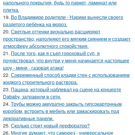
напольного покрытия, будь то паркет, ламинат или
плитка.
19.
Во Владимире родители - Нарики вынесли своего
раздетого ребёнка на мороз.
20.
Светлые оттенки визуально расширяют
пространство, наполняют его мягким сиянием и создают
атмосферу абсолютного спокойствия.
21.
После того, как я съел гороховый суп, я
почувствовал, что внутри у меня начинается настоящее
шоу - мини - газовая атака!
22.
Современный способ кладки стен с использованием
жидкого строительного раствора.
23.
Пацана, который наблевал на сцене на концерте
Dababy, затравили в сети.
24.
Трубы можно аккуратно закрыть гипсокартонным
коробом, встроить в мебель или замаскировать под
декоративные панели.
25.
Сколько стоит новый перфоратор?
26.
Многие думают, что саморез - универсальное