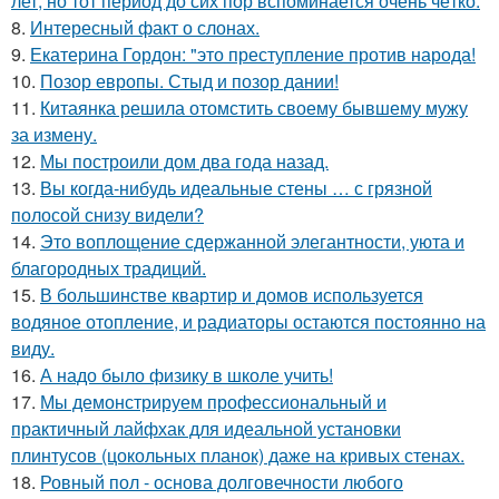
лет, но тот период до сих пор вспоминается очень чётко.
8.
Интересный факт о слонах.
9.
Екатерина Гордон: "это преступление против народа!
10.
Позор европы. Стыд и позор дании!
11.
Китаянка решила отомстить своему бывшему мужу
за измену.
12.
Мы построили дом два года назад.
13.
Вы когда-нибудь идеальные стены … с грязной
полосой снизу видели?
14.
Это воплощение сдержанной элегантности, уюта и
благородных традиций.
15.
В большинстве квартир и домов используется
водяное отопление, и радиаторы остаются постоянно на
виду.
16.
А надо было физику в школе учить!
17.
Мы демонстрируем профессиональный и
практичный лайфхак для идеальной установки
плинтусов (цокольных планок) даже на кривых стенах.
18.
Ровный пол - основа долговечности любого