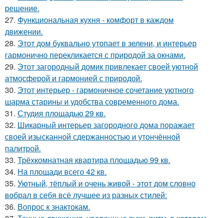
решение.
27.
Функциональная кухня - комфорт в каждом
движении.
28.
Этот дом буквально утопает в зелени, и интерьер
гармонично перекликается с природой за окнами.
29.
Этот загородный домик привлекает своей уютной
атмосферой и гармонией с природой.
30.
Этот интерьер - гармоничное сочетание уютного
шарма старины и удобства современного дома.
31.
Студия площадью 29 кв.
32.
Шикарный интерьер загородного дома поражает
своей изысканной сдержанностью и утончённой
палитрой.
33.
Трёхкомнатная квартира площадью 99 кв.
34.
На площади всего 42 кв.
35.
Уютный, тёплый и очень живой - этот дом словно
вобрал в себя всё лучшее из разных стилей:
36.
Вопрос к знактокам.