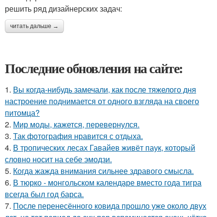
решить ряд дизайнерских задач:
читать дальше →
Последние обновления на сайте:
1.
Вы когда-нибудь замечали, как после тяжелого дня
настроение поднимается от одного взгляда на своего
питомца?
2.
Мир моды, кажется, перевернулся.
3.
Так фотография нравится с отдыха.
4.
В тропических лесах Гавайев живёт паук, который
словно носит на себе эмодзи.
5.
Когда жажда внимания сильнее здравого смысла.
6.
В тюрко - монгольском календаре вместо года тигра
всегда был год барса.
7.
После перенесённого ковида прошло уже около двух