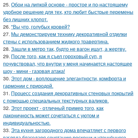
25.
Обои на липкой основе - простое и по-настоящему
удобное решение для тех, кто любит быстрые перемены
без лишних хлопот.
26.
"Вы что, голубых кровей?
27.
Мы демонстрируем технику декоративной отделки
стены с использованием жидкого травертина.
28.
Зашли в метро так, будто не вагон ищут, а жертву.
29.
После того, как я съел гороховый суп, я
почувствовал, что внутри у меня начинается настоящее
шоу - мини - газовая атака!
30.
Этот дом - воплощение элегантности, комфорта и
гармонии с природой.
31.
Процесс создания декоративных стеновых покрытий
с помощью специальных текстурных валиков.
32.
Этот проект - отличный пример того, как
лаконичность может сочетаться с уютом и
индивидуальностью.
33.
Эта кухня загородного дома впечатляет с первого
взгляда благодаря сочетанию роскоши и утончённого