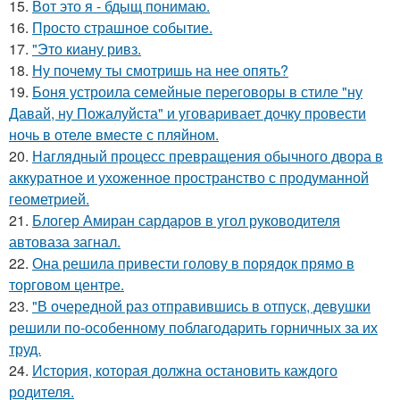
15.
Вот это я - бдыщ понимаю.
16.
Просто страшное событие.
17.
"Это киану ривз.
18.
Ну почему ты смотришь на нее опять?
19.
Боня устроила семейные переговоры в стиле "ну
Давай, ну Пожалуйста" и уговаривает дочку провести
ночь в отеле вместе с пляйном.
20.
Наглядный процесс превращения обычного двора в
аккуратное и ухоженное пространство с продуманной
геометрией.
21.
Блогер Амиран сардаров в угол руководителя
автоваза загнал.
22.
Она решила привести голову в порядок прямо в
торговом центре.
23.
"В очередной раз отправившись в отпуск, девушки
решили по-особенному поблагодарить горничных за их
труд.
24.
История, которая должна остановить каждого
родителя.