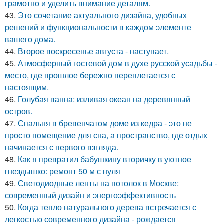
грамотно и уделить внимание деталям.
43.
Это сочетание актуального дизайна, удобных
решений и функциональности в каждом элементе
вашего дома.
44.
Второе воскресенье августа - наступает.
45.
Атмосферный гостевой дом в духе русской усадьбы -
место, где прошлое бережно переплетается с
настоящим.
46.
Голубая ванна: изливая океан на деревянный
остров.
47.
Спальня в бревенчатом доме из кедра - это не
просто помещение для сна, а пространство, где отдых
начинается с первого взгляда.
48.
Как я превратил бабушкину вторичку в уютное
гнездышко: ремонт 50 м с нуля
49.
Светодиодные ленты на потолок в Москве:
современный дизайн и энергоэффективность
50.
Когда тепло натурального дерева встречается с
легкостью современного дизайна - рождается