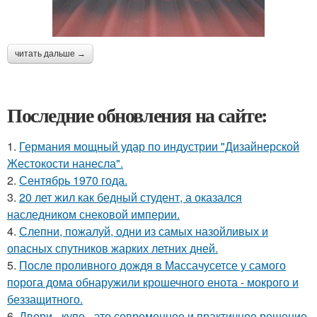
читать дальше →
Последние обновления на сайте:
1.
Германия мощный удар по индустрии "Дизайнерской
Жестокости нанесла".
2.
Сентябрь 1970 года.
3.
20 лет жил как бедный студент, а оказался
наследником снековой империи.
4.
Слепни, пожалуй, одни из самых назойливых и
опасных спутников жарких летних дней.
5.
После проливного дождя в Массачусетсе у самого
порога дома обнаружили крошечного енота - мокрого и
беззащитного.
6.
Двери - купе - это современное и практичное решение,