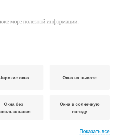
 также море полезной информации.
Широкие окна
Окна на высоте
Окна без
Окна в солнечную
спользования
погоду
Показать все
воды на больших
Пятна с больших окон