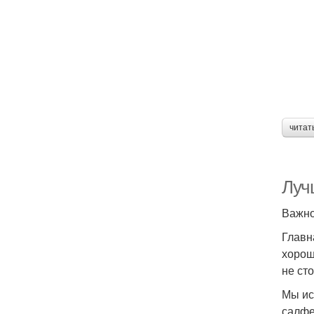
читат
Луч
Важно 
Главн
хорош
не сто
Мы ис
салфе