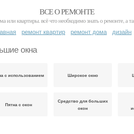
ВСЕ О РЕМОНТЕ
ма или квартиры. всё что необходимо знать о ремонте, а
лавная
ремонт квартир
ремонт дома
дизайн
ьшие окна
на с использованием
Широкое окно
Средство для больших
Пятна с окон
окон
и
Раз
язь с больших окон
Окна без разводов