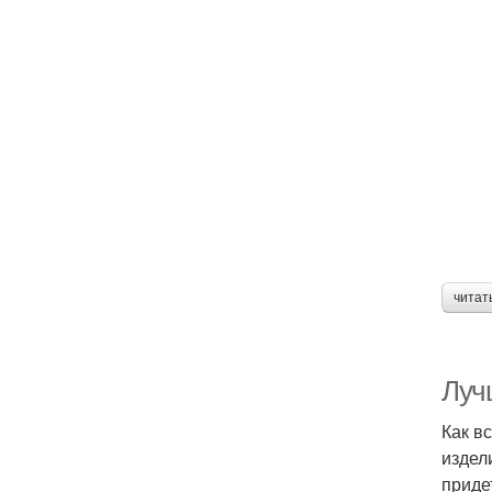
читат
Луч
Как в
издел
приде