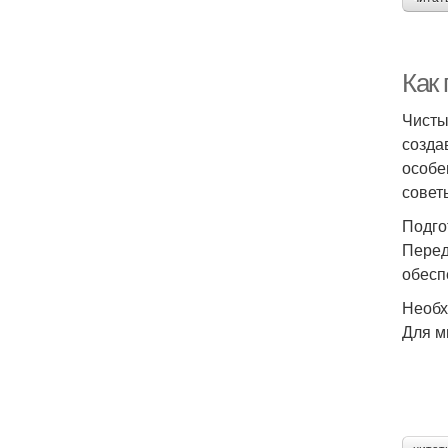
Как
Чисты
созда
особе
совет
Подго
Перед
обесп
Необх
Для м