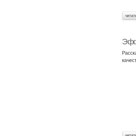
читат
Эфф
Расск
качес
читат