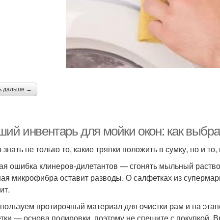
ь дальше →
ший инвентарь для мойки окон: как выбр
знать не только то, какие тряпки положить в сумку, но и то,
ая ошибка клинеров-дилетантов — сгонять мыльный раствор
ая микрофибра оставит разводы. О салфетках из супермарк
ит.
пользуем протирочный материал для очистки рам и на эта
тки — основа полировки, поэтому не спешите с покупкой. В