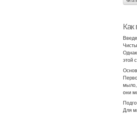
читат
Как
Введ
Чисты
Однак
этой 
Основ
Перво
мыло,
они м
Подго
Для м