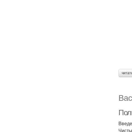
читат
Вас
Полн
Введ
Чисты