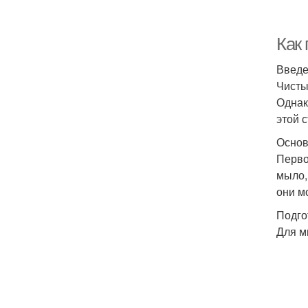
Как
Введ
Чисты
Однак
этой 
Основ
Перво
мыло,
они м
Подго
Для м