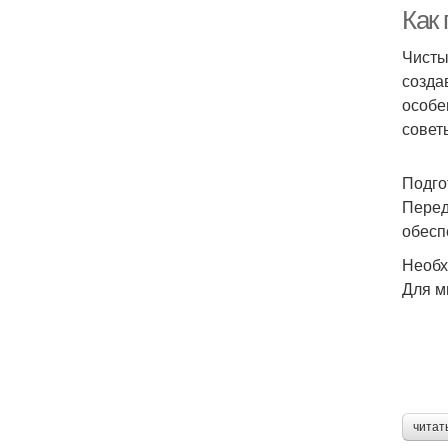
Как
Чисты
созда
особе
совет
Подго
Перед
обесп
Необх
Для м
читат