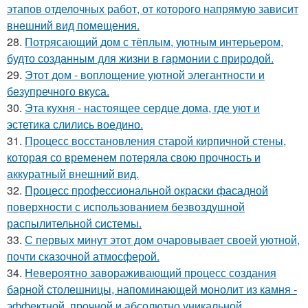
этапов отделочных работ, от которого напрямую зависит
внешний вид помещения.
28.
Потрясающий дом с тёплым, уютным интерьером,
будто созданным для жизни в гармонии с природой.
29.
Этот дом - воплощение уютной элегантности и
безупречного вкуса.
30.
Эта кухня - настоящее сердце дома, где уют и
эстетика слились воедино.
31.
Процесс восстановления старой кирпичной стены,
которая со временем потеряла свою прочность и
аккуратный внешний вид.
32.
Процесс профессиональной окраски фасадной
поверхности с использованием безвоздушной
распылительной системы.
33.
С первых минут этот дом очаровывает своей уютной,
почти сказочной атмосферой.
34.
Невероятно завораживающий процесс создания
барной столешницы, напоминающей монолит из камня -
эффектной, прочной и абсолютно уникальной.