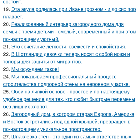
состоит.
19.
Эта акула родилась при Иване грозном - и до сих пор
плавает.
20.
Реализованный интерьер загородного дома для
семьи с тремя детьми - смелый, современный и при этом
по-настоящему уютный.
21.
Это сочетание лёгкости, свежести и спокойствия.
22.
В Шотландии девочки теперь носят с собой ножи и
топоры для защиты от мигрантов.
23.
Мы осуждаем такое!
24.
Мы показываем профессиональный процесс
строительства подпорной стены на неровном участке.
25.
Обои на липкой основе - простое и по-настоящему
удобное решение для тех, кто любит быстрые перемены
без лишних хлопот.
26.
Загородный дом, в котором старая Европа, Америка
и Восток встретились под одной крышей, превращён в
по-настоящему уникальное пространство.
27.
Шпаклевка стен - это один из самых ответственных