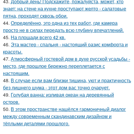
43.
Добрый день! Подскажите, пожалуйста, может, кто
знает: на стене на кухне проступают желто - салатовые
пятна, проходят сквозь обои.
44.
Определённо, это одна из тех работ, где камера
просто не в силах передать всю глубину впечатлений.
45.
На площади всего 42 кв.
46.
Эта мастер - спальня - настоящий оазис комфорта и
красоты.
47.
Атмосферный гостевой дом в духе русской усадьбы -
место, где прошлое бережно переплетается с
настоящим.
48.
В случае если вам близки тишина, уют и практичность
без лишнего шума - этот дом вас точно очарует.
49.
Голубая ванна: изливая океан на деревянный
остров.
50.
В этом пространстве нашёлся гармоничный диалог
между современным скандинавским дизайном и
тёплыми деталями прошлого.