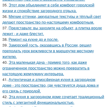
35.
Этот дом объединяет в себе комфорт городской
жизни и спокойствие загородного отдыха.
36.
Мягкие оттенки, аккуратные текстуры и тёплый свет
делают пространство по-настоящему комфортным.
37.
Представьте: вы заходите на объект, а плитка вроде
лежит - и даже блестит.
38.
Ремонт на кухне до и после.
39.
Заморский гость, оказавшись в России, решил
преподать урок вежливости в маршрутке местному
жителю.
40.
Эта маленькая дача - пример того, как даже
ограниченное пространство можно превратить в
настоящую жемчужину интерьера.
41.
Аутентичная и атмосферная кухня в загородном
доме - это пространство, где чувствуется душа дома и
его связь с природой.
42.
Эта кухня в загородном доме сочетает традиционный
стиль с элегантной функциональностью.