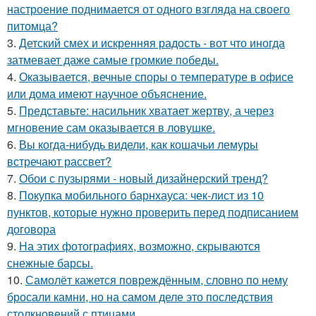
настроение поднимается от одного взгляда на своего
питомца?
3.
Детский смех и искренняя радость - вот что иногда
затмевает даже самые громкие победы.
4.
Оказывается, вечные споры о температуре в офисе
или дома имеют научное объяснение.
5.
Представьте: насильник хватает жертву, а через
мгновение сам оказывается в ловушке.
6.
Вы когда-нибудь видели, как кошачьи лемуры
встречают рассвет?
7.
Обои с пузырями - новый дизайнерский тренд?
8.
Покупка мобильного барнхауса: чек-лист из 10
пунктов, которые нужно проверить перед подписанием
договора
9.
На этих фотографиях, возможно, скрываются
снежные барсы.
10.
Самолёт кажется повреждённым, словно по нему
бросали камни, но на самом деле это последствия
столкновений с птицами.