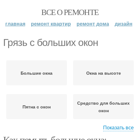
ВСЕ О РЕМОНТЕ
главная
ремонт квартир
ремонт дома
дизайн
Грязь с больших окон
Большие окна
Окна на высоте
Средство для больших
Пятна с окон
окон
Показать все
Как помыть большие окна:
Окна без
Окна в солнечную