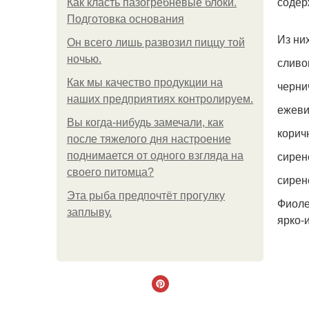
содер
Как класть пазогребневые блоки.
Подготовка основания
Из ни
Он всего лишь развозил пиццу той
ночью.
сливо
Как мы качество продукции на
черни
наших предприятиях контролируем.
ежеви
Вы когда-нибудь замечали, как
корич
после тяжелого дня настроение
сирен
поднимается от одного взгляда на
своего питомца?
сирен
Эта рыба предпочтёт прогулку
Фиоле
заплыву.
ярко-