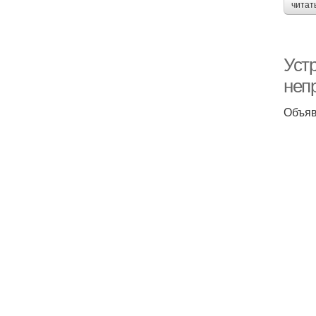
читат
Уст
неп
Объяв