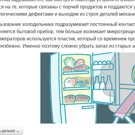
ся на те, которые связаны с порчей продуктов и поддаютс
логическими дефектами и выходом из строя деталей механ
ьзование холодильника подразумевает постоянный контакт
няется бытовой прибор, тем больше возникает микротрещин
жераторов используется пластик, который со временем пр
еизбежно. Именно поэтому сложно убрать запах из старых 
ь дальше →