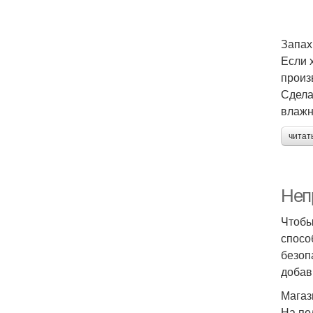
Запах
Если 
произ
Сдела
влажн
читат
Неп
Чтобы
спосо
безоп
добав
Магаз
На по