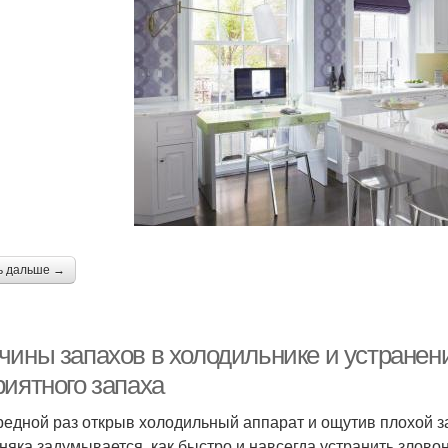
ь дальше →
чины запахов в холодильнике и устране
риятного запаха
редной раз открыв холодильный аппарат и ощутив плохой за
няка задумывается, как быстро и навсегда устранить злов