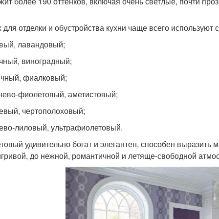
жит более 190 оттенков, включая очень светлые, почти про
х для отделки и обустройства кухни чаще всего используют
вый, лавандовый;
чный, виноградный;
чный, фиалковый;
нево-фиолетовый, аметистовый;
евый, чертополоховый;
ево-лиловый, ультрафиолетовый.
товый удивительно богат и элегантен, способен выразить м
игривой, до нежной, романтичной и летяще-свободной атмо