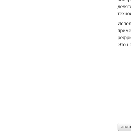
делят
техно
Испол
приме
рефри
Это н
читат