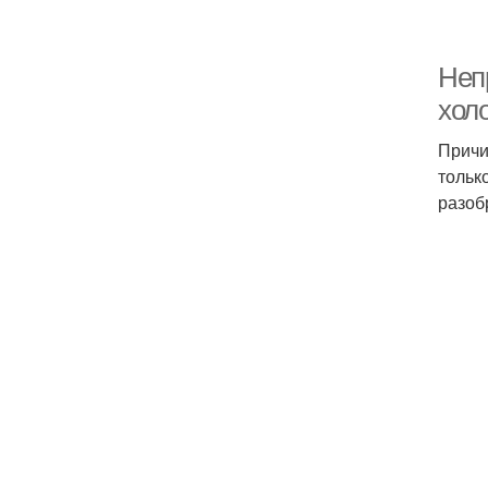
Неп
хол
Причи
тольк
разоб