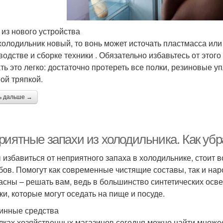
 из нового устройства
холодильник новый, то вонь может источать пластмасса или
водстве и сборке техники . Обязательно избавьтесь от этого 
ть это легко: достаточно протереть все полки, резиновые у
ой тряпкой.
ь дальше →
риятные запахи из холодильника. Как убр
 избавиться от неприятного запаха в холодильнике, стоит
бов. Помогут как современные чистящие составы, так и на
асны – решать вам, ведь в большинство синтетических осве
ки, которые могут оседать на пище и посуде.
инные средства
лках хозяйственных магазинов сегодня можно найти множе