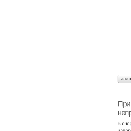
читат
При
неп
В оче
навер