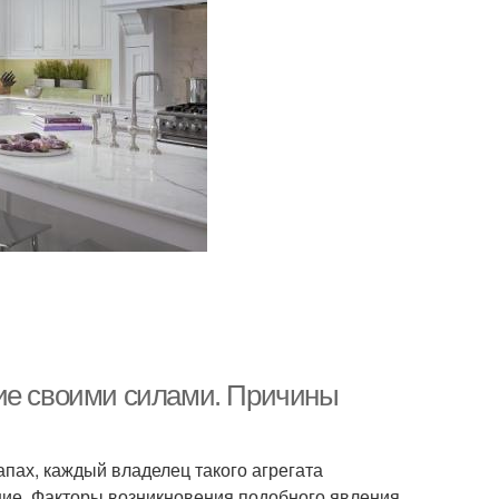
ние своими силами. Причины
пах, каждый владелец такого агрегата
оние. Факторы возникновения подобного явления