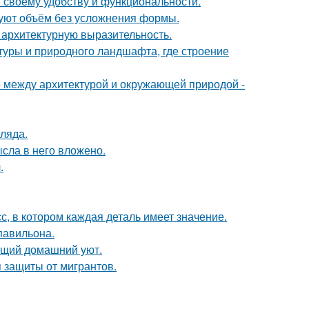
 своему удобству и функциональности.
зуют объём без усложнения формы.
 архитектурную выразительность.
ктуры и природного ландшафта, где строение
е между архитектурой и окружающей природой -
ляда.
ысла в него вложено.
.
, в котором каждая деталь имеет значение.
павильона.
оящий домашний уют.
 защиты от мигрантов.