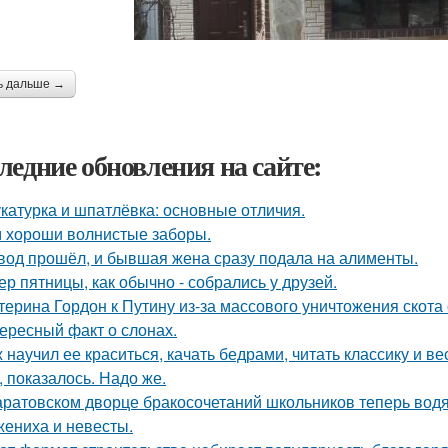
ь дальше →
ледние обновления на сайте:
катурка и шпатлёвка: основные отличия.
 хороши волнистые заборы.
вод прошёл, и бывшая жена сразу подала на алименты.
ер пятницы, как обычно - собрались у друзей.
терина Гордон к Путину из-за массового уничтожения скота
ересный факт о слонах.
 научил ее краситься, качать бедрами, читать классику и ве
, показалось. Надо же.
аратовском дворце бракосочетаний школьников теперь водя
жениха и невесты.