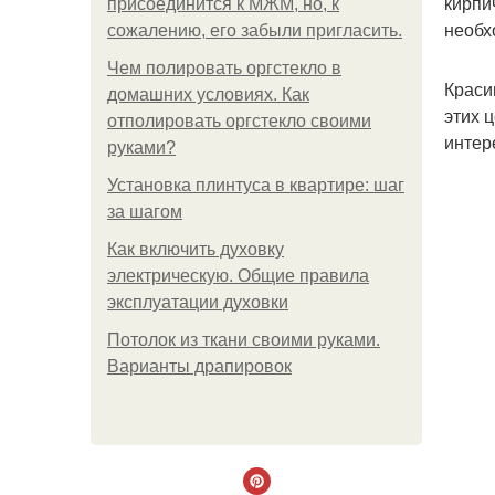
кирпи
присоединится к МЖМ, но, к
необх
сожалению, его забыли пригласить.
Чем полировать оргстекло в
Краси
домашних условиях. Как
этих 
отполировать оргстекло своими
интер
руками?
Установка плинтуса в квартире: шаг
за шагом
Как включить духовку
электрическую. Общие правила
эксплуатации духовки
Потолок из ткани своими руками.
Варианты драпировок