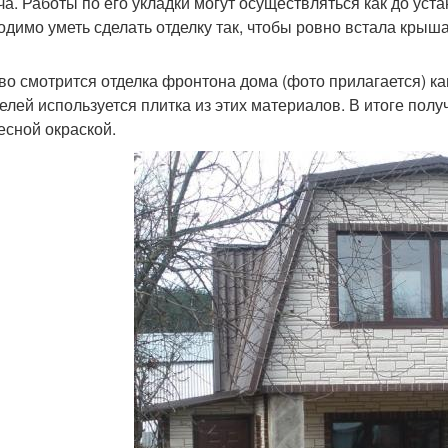
ча. Работы по его укладки могут осуществляться как до уста
одимо уметь сделать отделку так, чтобы ровно встала крыша
во смотрится отделка фронтона дома (фото прилагается) к
целей используется плитка из этих материалов. В итоге пол
есной окраской.