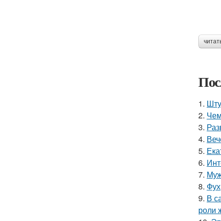
читат
Пос
1.
Шту
2.
Чем
3.
Раз
4.
Веч
5.
Ека
6.
Инт
7.
Муж
8.
Фух
9.
В с
роли 