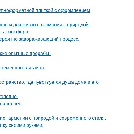
рупноформатной плиткой с оформлением
нным для жизни в гармонии с природой.
ая атмосфера.
евероятно завораживающий процесс.
 даже опытные прорабы.
временного дизайна.
странство, где чувствуется душа дома и его
колепно.
 наполнен.
ие гармонии с природой и современного стиля.
итку своими руками.