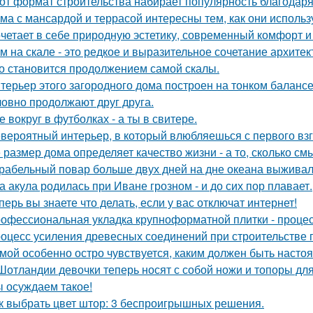
от формат строительства набирает популярность благодаря
ма с мансардой и террасой интересны тем, как они исполь
четает в себе природную эстетику, современный комфорт и
м на скале - это редкое и выразительное сочетание архите
о становится продолжением самой скалы.
терьер этого загородного дома построен на тонком баланс
ловно продолжают друг друга.
е вокруг в футболках - а ты в свитере.
вероятный интерьер, в который влюбляешься с первого взг
 размер дома определяет качество жизни - а то, сколько см
рабельный повар больше двух дней на дне океана выживал
а акула родилась при Иване грозном - и до сих пор плавает.
перь вы знаете что делать, если у вас отключат интернет!
офессиональная укладка крупноформатной плитки - процесс
оцесс усиления древесных соединений при строительстве 
мой особенно остро чувствуется, каким должен быть наст
Шотландии девочки теперь носят с собой ножи и топоры для
 осуждаем такое!
к выбрать цвет штор: 3 беспроигрышных решения.