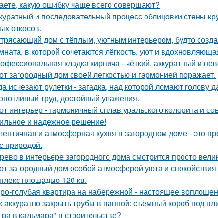
аете, какую ошибку чаще всего совершают?
куратный и последовательный процесс облицовки стены к
ых откосов.
трясающий дом с тёплым, уютным интерьером, будто созда
мната, в которой сочетаются лёгкость, уют и вдохновляющ
офессиональная кладка кирпича - чёткий, аккуратный и н
от загородный дом своей легкостью и гармонией поражает.
да исчезают рулетки - загадка, над которой ломают голову
опотливый труд, достойный уважения.
от интерьер - гармоничный сплав уральского колорита и со
ильное и надежное решение!
тентичная и атмосферная кухня в загородном доме - это про
 с природой.
рево в интерьере загородного дома смотрится просто вели
от загородный дом особой атмосферой уюта и спокойствия
плекс площадью 120 кв.
ро-голубая квартира на набережной - настоящее воплощен
к аккуратно закрыть трубы в ванной: съёмный короб под пл
гра в кальмара" в строительстве?