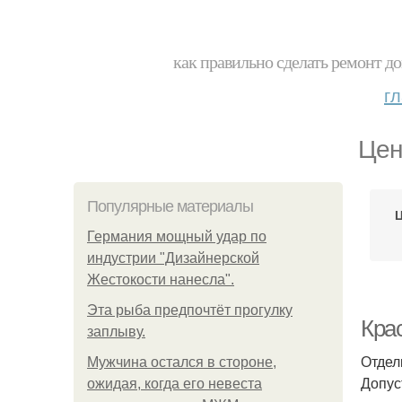
как правильно сделать ремонт до
г
Цен
Популярные материалы
Ц
Германия мощный удар по
индустрии "Дизайнерской
Жестокости нанесла".
Эта рыба предпочтёт прогулку
Кра
заплыву.
Отдел
Мужчина остался в стороне,
Допус
ожидая, когда его невеста