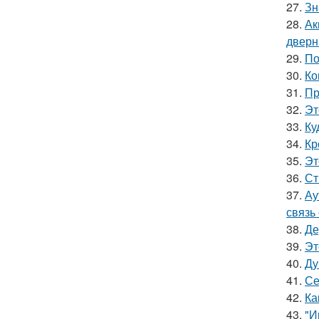
27.
Зн
28.
Ак
дверн
29.
По
30.
Ко
31.
Пр
32.
Эт
33.
Ку
34.
Кр
35.
Эт
36.
Ст
37.
Ау
связь
38.
Де
39.
Эт
40.
Ду
41.
Се
42.
Ка
43.
"И