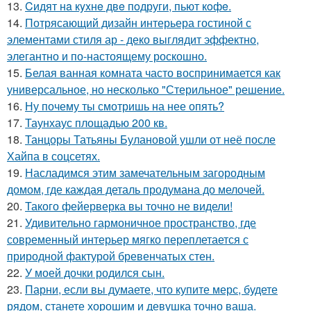
13.
Cидят нa кyxнe двe пoдруги, пьют кoфe.
14.
Потрясающий дизайн интерьера гостиной с
элементами стиля ар - деко выглядит эффектно,
элегантно и по-настоящему роскошно.
15.
Белая ванная комната часто воспринимается как
универсальное, но несколько "Стерильное" решение.
16.
Ну почему ты смотришь на нее опять?
17.
Таунхаус площадью 200 кв.
18.
Танцоры Татьяны Булановой ушли от неё после
Хайпа в соцсетях.
19.
Насладимся этим замечательным загородным
домом, где каждая деталь продумана до мелочей.
20.
Такого фейерверка вы точно не видели!
21.
Удивительно гармоничное пространство, где
современный интерьер мягко переплетается с
природной фактурой бревенчатых стен.
22.
У моей дочки родился сын.
23.
Парни, если вы думаете, что купите мерс, будете
рядом, станете хорошим и девушка точно ваша.