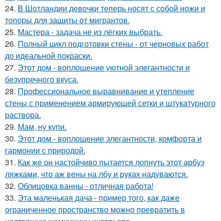
24.
В Шотландии девочки теперь носят с собой ножи и
топоры для защиты от мигрантов.
25.
Мастера - задача не из лёгких выбрать.
26.
Полный цикл подготовки стены - от черновых работ
до идеальной покраски.
27.
Этот дом - воплощение уютной элегантности и
безупречного вкуса.
28.
Профессиональное выравнивание и утепление
стены с применением армирующей сетки и штукатурного
раствора.
29.
Мам, ну купи.
30.
Этот дом - воплощение элегантности, комфорта и
гармонии с природой.
31.
Как же он настойчиво пытается лопнуть этот арбуз
ляжками, что аж вены на лбу и руках надуваются.
32.
Облицовка ванны - отличная работа!
33.
Эта маленькая дача - пример того, как даже
ограниченное пространство можно превратить в