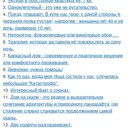
2.
Уютная и просторная квартира 49, 7 кв.
3.
Одноклеточный - это уже не ругательство.
4.
Поезд, плацкарт. В купе нас трое: с одной стороны я
(верхняя полка пустая), напротив - женщина лет 40 и её
дочь, примерно 10 лет.
5.
Непонятно, флизелиновые или виниловые обои ….
6.
Трагедия, которая заставила её повзрослеть за одну
ночь.
7.
Каркасный дом - современное и практичное решение
для комфортного проживания.
8.
Девчонки, нужна помощь!
9.
Как-то раз, когда моя тёща гостила у нас, случилась
небольшая "Катастрофа".
10.
Интересный факт о слонах.
11.
Дом на скале - это редкое и выразительное
сочетание архитектуры и природного ландшафта, где
строение словно становится продолжением самой
скалы.
12.
Две подруги разговаривают.