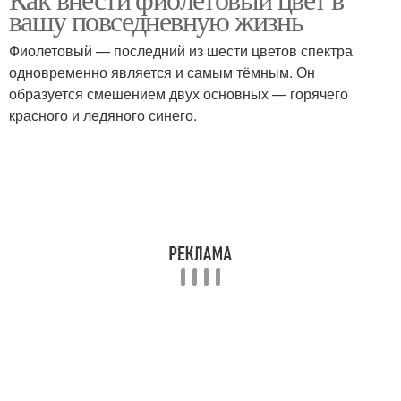
Цветы в контексте
Цветы в интерьер
вашу повседневную жизнь
Фиолетовый — последний из шести цветов спектра
одновременно является и самым тёмным. Он
Жизнь в фиолетовом
образуется смешением двух основных — горячего
Цвета с творчеством
цвете
красного и ледяного синего.
Цветы в повседневную
Цвета в разных стилях
жизнь
Цвета в интерьере
Зал в бежевом цвете
Цветы в одежде