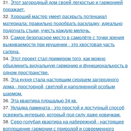
31.
Этот загородный дом своей легкостью и гармонией
поражает.
32.
Хороший мастер умеет раскрыть потенциал
материала: правильно подобрать раскладку, идеально
подогнать стыки, учесть каждую мелочь.
33.
Самое безопасное место в самолёте с точки зрения
выживаемости при крушении - это хвостовая часть
салона.
34.
Этот проект стал примером того, как можно
объединить визуальную гармонию и функциональность в
одном пространстве.
35.
Эта кухня стала настоящим сердцем загородного
дома - просторной, светлой и наполненной особым
шармом.
36.
Эта квартира площадью 34 кв.
37.
Укладка ламината - это простой и доступный способ
освежить интерьер, который под силу даже новичкам.
38.
Серо-голубая квартира на набережной - настоящее
воплощение гармонии с природой и современного