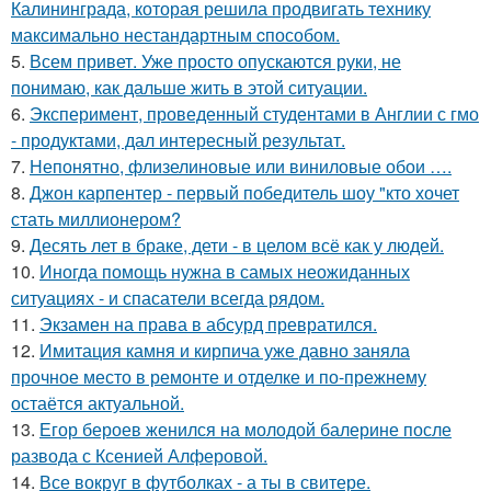
Калининграда, которая решила продвигать технику
максимально нестандартным cпособом.
5.
Всем привет. Уже просто опускаются руки, не
понимаю, как дальше жить в этой ситуации.
6.
Эксперимент, проведенный студентами в Англии с гмо
- продуктами, дал интересный результат.
7.
Непонятно, флизелиновые или виниловые обои ….
8.
Джон карпентер - первый победитель шоу "кто хочет
стать миллионером?
9.
Десять лет в браке, дети - в целом всё как у людей.
10.
Иногда помощь нужна в самых неожиданных
ситуациях - и спасатели всегда рядом.
11.
Экзамен на права в абсурд превратился.
12.
Имитация камня и кирпича уже давно заняла
прочное место в ремонте и отделке и по-прежнему
остаётся актуальной.
13.
Егор бероев женился на молодой балерине после
развода с Ксенией Алферовой.
14.
Все вокруг в футболках - а ты в свитере.