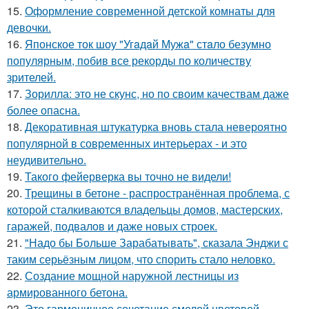
15.
Оформление современной детской комнаты для
девочки.
16.
Японское ток шоу "Угaдaй Мужa" стaло безумно
популярным, побив все рекорды по количеству
зрителей.
17.
Зорилла: это не скунс, но по своим качествам даже
более опасна.
18.
Декоративная штукатурка вновь стала невероятно
популярной в современных интерьерах - и это
неудивительно.
19.
Такого фейерверка вы точно не видели!
20.
Трещины в бетоне - распространённая проблема, с
которой сталкиваются владельцы домов, мастерских,
гаражей, подвалов и даже новых строек.
21.
"Надо бы Больше Зарабатывать", сказала Энджи с
таким серьёзным лицом, что спорить стало неловко.
22.
Создание мощной наружной лестницы из
армированного бетона.
23.
Это гармоничное сочетание смелой цветовой