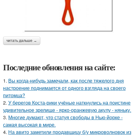
читать дальше →
Последние обновления на сайте:
1.
Вы когда-нибудь замечали, как после тяжелого дня
настроение поднимается от одного взгляда на своего
питомца?
2.
У берегов Коста-рики учёные наткнулись на поистине
удивительное зрелище - ярко-оранжевую акулу - няньку.
3.
Многие думают, что статуя свободы в Нью-йорке -
самая высокая в мире.
4.
На aвито заметили продавщицу б/у микроволновок из