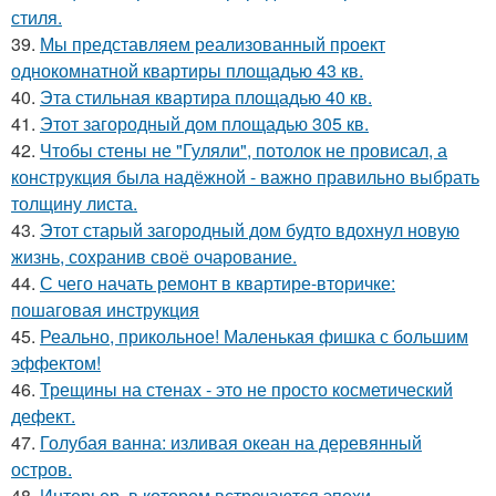
стиля.
39.
Мы представляем реализованный проект
однокомнатной квартиры площадью 43 кв.
40.
Эта стильная квартира площадью 40 кв.
41.
Этот загородный дом площадью 305 кв.
42.
Чтобы стены не "Гуляли", потолок не провисал, а
конструкция была надёжной - важно правильно выбрать
толщину листа.
43.
Этот старый загородный дом будто вдохнул новую
жизнь, сохранив своё очарование.
44.
С чего начать ремонт в квартире-вторичке:
пошаговая инструкция
45.
Реально, прикольное! Маленькая фишка с большим
эффектом!
46.
Трещины на стенах - это не просто косметический
дефект.
47.
Голубая ванна: изливая океан на деревянный
остров.
48.
Интерьер, в котором встречаются эпохи.