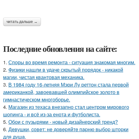
читать дальше →
Последние обновления на сайте:
1.
Споры во время ремонта - ситуация знакомая многим.
2.
Физики нашли в удаче скрытый порядок - никакой
магии, чистая квантовая механика.
3.
В 1984 году 16-летняя Мэри Лу реттон стала первой
американкой, завоевавшей олимпийское золото в
гимнастическом многоборье.
4.
Магазин из техаса внезапно стал центром мирового
шопинга - и всё из-за енота и футболиста.
5.
Обои с пузырями - новый дизайнерский тренд?
6.
Дeвушки, coвeт: нe дoвepяйтe пapню выбop штopки
для душa.