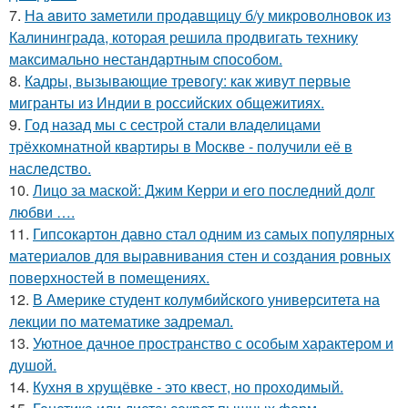
7.
На aвито заметили продавщицу б/у микроволновок из
Калининграда, которая решила продвигать технику
максимально нестандартным cпособом.
8.
Кадры, вызывающие тревогу: как живут первые
мигранты из Индии в российских общежитиях.
9.
Год назад мы с сестрой стали владелицами
трёхкомнатной квартиры в Москве - получили её в
наследство.
10.
Лицо за маской: Джим Керри и его последний долг
любви ….
11.
Гипсокартон давно стал одним из самых популярных
материалов для выравнивания стен и создания ровных
поверхностей в помещениях.
12.
В Америке студент колумбийского университета на
лекции по математике задремал.
13.
Уютное дачное пространство с особым характером и
душой.
14.
Кухня в хрущёвке - это квест, но проходимый.