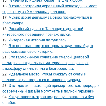
15.
Генетика или диета: секрет пышных форм.
16.
В конго построили деревянный пешеходный мост
через реку за 2 миллиона долларов.
17.
Мужик избил девушку за отказ познакомиться в
Краснодаре.
18.
Российский турист в Таиланде с девушкой
интересного поведения познакомился.
19.
Интересная история получилась.
20.
Это пространство, в котором каждая зона будто
рассказывает свою историю.
21.
Это гармоничное сочетание смелой цветовой
палитры и натуральных материалов, создающих
атмосферу стиля, тепла и благородства.
22.
Идеальное место, чтобы сбежать от суеты и
полностью раствориться в тишине природы.
23.
Этот домик - настоящий пример того, как природа и
современный дизайн могут жить в полной гармонии.
24.
Как установить экран под ванну: пошагово и без
ошибок.