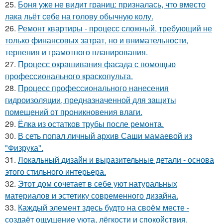
25.
Боня уже не видит границ: призналась, что вместо
лака льёт себе на голову обычную колу.
26.
Ремонт квартиры - процесс сложный, требующий не
только финансовых затрат, но и внимательности,
терпения и грамотного планирования.
27.
Процесс окрашивания фасада с помощью
профессионального краскопульта.
28.
Процесс профессионального нанесения
гидроизоляции, предназначенной для защиты
помещений от проникновения влаги.
29.
Ёлка из остатков трубы после ремонта.
30.
В сеть попал личный архив Саши мамаевой из
"Физрука".
31.
Локальный дизайн и выразительные детали - основа
этого стильного интерьера.
32.
Этот дом сочетает в себе уют натуральных
материалов и эстетику современного дизайна.
33.
Каждый элемент здесь будто на своём месте -
создаёт ощущение уюта, лёгкости и спокойствия.