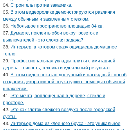
34.
Строитель против заказчика.
35.
В этом видеоролике демонстрируются различия
между обычным и закаленным стеклом.
36.
Небольшое пространство площадью 34 кв.
37.
Думаете, поклеить обои вокруг розеток и
выключателей - это сложная задача?
38.
Интерьер, в котором сразу ощущаешь домашнее
тепло.
39.
Профессиональная укладка плитки с имитацией
дерева: точность, техника и идеальный результат.
40.
В этом видео показан доступный и наглядный способ
создания декоративной штукатурки с помощью обычной
шпаклёвки.
41.
Это мечта, воплощённая в дереве, стекле и
просторе.
42.
Это как глоток свежего воздуха после городской
суеты.
43.
Интерьер дома из клееного бруса - это уникальное