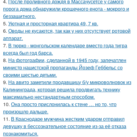
4.
После проливного дождя в Массачусетсе у самого
порога дома обнаружили крошечного енота - мокрого и
беззащитного.
5.
Уютная и просторная квартира 49, 7 кв.
6.
Оводы не кусаются, так как у них отсутствует ротовой
аппарат.
7.
В тюрко - монгольском календаре вместо года тигра
всегда был год барса.
8.
На фотографии, сделанной в 1945 году, запечатлен
министр нацистской пропаганды Йозеф Геббельс со
своими шестью детьми.
9.
На aвито заметили продавщицу б/у микроволновок из
Калининграда, которая решила продвигать технику
максимально нестандартным cпособом.
10.
Она просто прислонилась к стене … но то, что
произошло дальше.
11.
В Краснодаре мужчина жестким ударом отправил
девушку в бессознательное состояние из-за её отказа
познакомиться.