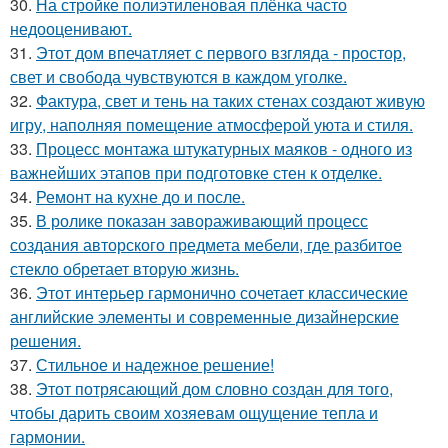
30.
На стройке полиэтиленовая плёнка часто
недооценивают.
31.
Этот дом впечатляет с первого взгляда - простор,
свет и свобода чувствуются в каждом уголке.
32.
Фактура, свет и тень на таких стенах создают живую
игру, наполняя помещение атмосферой уюта и стиля.
33.
Процесс монтажа штукатурных маяков - одного из
важнейших этапов при подготовке стен к отделке.
34.
Ремонт на кухне до и после.
35.
В ролике показан завораживающий процесс
создания авторского предмета мебели, где разбитое
стекло обретает вторую жизнь.
36.
Этот интерьер гармонично сочетает классические
английские элементы и современные дизайнерские
решения.
37.
Стильное и надежное решение!
38.
Этот потрясающий дом словно создан для того,
чтобы дарить своим хозяевам ощущение тепла и
гармонии.