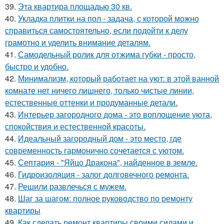
39.
Эта квартира площадью 30 кв.
40.
Укладка плитки на пол - задача, с которой можно
справиться самостоятельно, если подойти к делу
грамотно и уделить внимание деталям.
41.
Самодельный ролик для отжима губки - просто,
быстро и удобно.
42.
Минимализм, который работает на уют: в этой ванной
комнате нет ничего лишнего, только чистые линии,
естественные оттенки и продуманные детали.
43.
Интерьер загородного дома - это воплощение уюта,
спокойствия и естественной красоты.
44.
Идеальный загородный дом - это место, где
современность гармонично сочетается с уютом.
45.
Септария - "Яйцо Дракона", найденное в земле.
46.
Гидроизоляция - залог долговечного ремонта.
47.
Решили развлечься с мужем.
48.
Шаг за шагом: полное руководство по ремонту
квартиры
49.
Как сделать ремонт квартиры своими силами и