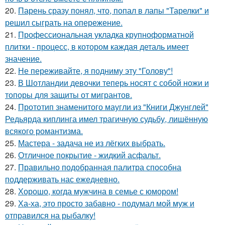
20.
Парень сразу понял, что, попал в лапы "Тарелки" и
решил сыграть на опережение.
21.
Профессиональная укладка крупноформатной
плитки - процесс, в котором каждая деталь имеет
значение.
22.
Не переживайте, я подниму эту "Голову"!
23.
В Шотландии девочки теперь носят с собой ножи и
топоры для защиты от мигрантов.
24.
Прототип знаменитого маугли из "Книги Джунглей"
Редьярда киплинга имел трагичную судьбу, лишённую
всякого романтизма.
25.
Мастера - задача не из лёгких выбрать.
26.
Отличное покрытие - жидкий асфальт.
27.
Правильно подобранная палитра способна
поддерживать нас ежедневно.
28.
Хорошо, когда мужчина в семье с юмором!
29.
Ха-ха, это просто забавно - подумал мой муж и
отправился на рыбалку!