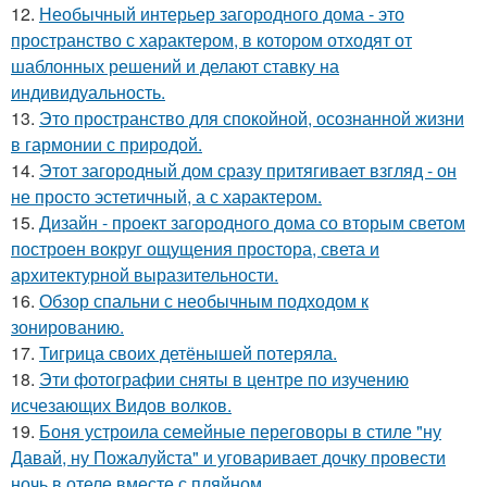
12.
Необычный интерьер загородного дома - это
пространство с характером, в котором отходят от
шаблонных решений и делают ставку на
индивидуальность.
13.
Это пространство для спокойной, осознанной жизни
в гармонии с природой.
14.
Этот загородный дом сразу притягивает взгляд - он
не просто эстетичный, а с характером.
15.
Дизайн - проект загородного дома со вторым светом
построен вокруг ощущения простора, света и
архитектурной выразительности.
16.
Обзор спальни с необычным подходом к
зонированию.
17.
Тигрица своих детёнышей потеряла.
18.
Эти фотографии сняты в центре по изучению
исчезающих Видов волков.
19.
Боня устроила семейные переговоры в стиле "ну
Давай, ну Пожалуйста" и уговаривает дочку провести
ночь в отеле вместе с пляйном.