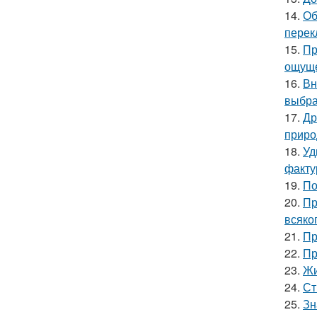
14.
Об
перек
15.
Пр
ощуще
16.
Вн
выбра
17.
Др
приро
18.
Уд
факту
19.
По
20.
Пр
всяко
21.
Пр
22.
Пр
23.
Жи
24.
Ст
25.
Зн