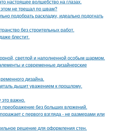
это настоящее волшебство на глазах.
и этом не трещал по швам?
ьно подобрать раскладку, идеально подогнать
странство без строительных работ.
 даже блестит.
торной, светлой и наполненной особым шармом.
е элементы и современные дизайнерские
временного дизайна.
 деталь дышит уважением к прошлому.
 это важно.
е преображение без больших вложений.
оражает с первого взгляда - не размерами или
тильное решение для оформления стен.