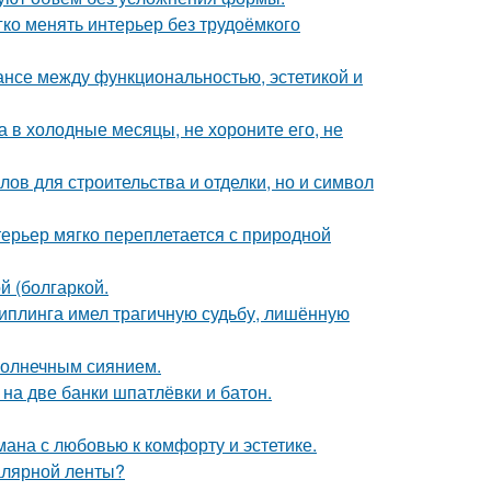
егко менять интерьер без трудоёмкого
ансе между функциональностью, эстетикой и
а в холодные месяцы, не хороните его, не
ов для строительства и отделки, но и символ
ерьер мягко переплетается с природной
 (болгаркой.
киплинга имел трагичную судьбу, лишённую
солнечным сиянием.
к на две банки шпатлёвки и батон.
ана с любовью к комфорту и эстетике.
малярной ленты?