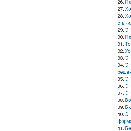
26.
Пр
27.
Хо
28.
Хо
стыки
29.
Эт
30.
Пр
31.
То
32.
Ус
33.
Эт
34.
Эт
решен
35.
Эт
36.
Эт
37.
Эт
38.
Во
39.
Бю
40.
Эт
формо
41.
Бе