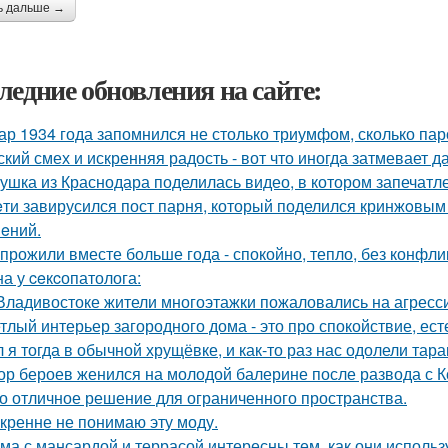
ь дальше →
ледние обновления на сайте:
ар 1934 года запомнился не столько триумфом, сколько пар
ский смех и искренняя радость - вот что иногда затмевает 
ушка из Краснодара поделилась видео, в котором запечатле
eти завирусился пост парня, который поделился кринжoвым 
eний.
прожили вместе больше года - спокойно, тепло, без конфли
а у ceкcопатолога:
Владивостоке жители многоэтажки пожаловались на агресс
тлый интерьер загородного дома - это про спокойствие, ес
 я тогда в обычной хрущёвке, и как-то раз нас одолели тара
ор бероев женился на молодой балерине после развода с 
о отличное решение для ограниченного пространства.
кренне не понимаю эту моду.
ма с мансардой и террасой интересны тем, как они исполь