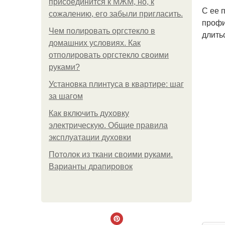
присоединится к МЖМ, но, к
С ее 
сожалению, его забыли пригласить.
профи
Чем полировать оргстекло в
длить
домашних условиях. Как
отполировать оргстекло своими
руками?
Установка плинтуса в квартире: шаг
за шагом
Как включить духовку
электрическую. Общие правила
эксплуатации духовки
Потолок из ткани своими руками.
Варианты драпировок