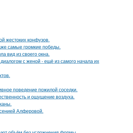
ой жестоких конфузов.
даже самые громкие победы.
ла вид из своего окна.
диалогом с женой - ещё из самого начала их
ктов.
ивное поведение пожилой соседки.
тественность и ощущение воздуха.
каны.
Ксенией Алферовой.
зуют объём без усложнения формы.