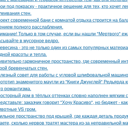
ои под покраску - практичное решение для тех, кто хочет л
леивания стен.
оект современной бани с комнатой отдыха строится на бал
нием полного расслабления.
имание! Только в том случае, если вы нашли "Мертвого" еж
сывайте в мусорное ведро.
евесина - это не только один из самых популярных материал
дной красоты и тепла.
ивительно гармоничное пространство, где современный инт
рой бревенчатых стен.
лезный совет для работы с угловой шлифовальной машиной
ототип знаменитого маугли из "Книги Джунглей" Редьярда 
го романтизма.
осторный дом в тёплых оттенках словно наполнен мягким 
едставьте: заказчик говорит "Хочу Красиво", но бюджет - ка
вотные VS гром.
ильное пространство под крышей, где каждая деталь продум
аете, сколько нервов тратят мастера из-за неправильной 