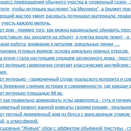
оцесс превращения обычного участка в ухоженный газон - 
тите, чтобы интерьер выглядел "на Миллион", а бюджет пр
роший мастер умеет раскрыть потенциал материала: правил
, учесть каждую мелочь.
от дом - пример того, как можно кардинально обновить про
едставьте: вы заходите на объект, а плитка вроде лежит - и
нкая работа, внимание к деталям, идеальные линии ….
тановка угловых маяков: основа идеально ровных откосов.
а кухня стала настоящим сердцем загородного дома - прос
от интерьер гармонично сочетает классические английски
ия.
от интерьер - гармоничный сплав уральского колорита и со
о бережное слияние истории и современности, где каждая
от интерьер площадью 88 кв.
т как правильно армировать углы армопояса - суть и почему
джетный ремонт ванной комнаты своими руками - реально
от уютный деревянный дом из бруса с мансардным этажом п
й, а атмосферой.
сшовные "Живые" обои с эффектом объёмной текстуры - с