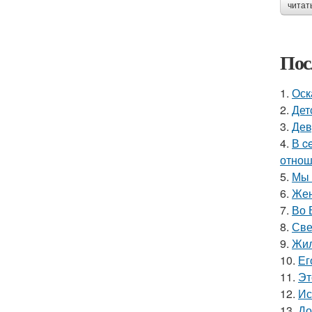
читат
Пос
1.
Оск
2.
Дет
3.
Дев
4.
В c
отнош
5.
Мы 
6.
Жен
7.
Во 
8.
Све
9.
Жил
10.
Ег
11.
Эт
12.
Ис
13.
До