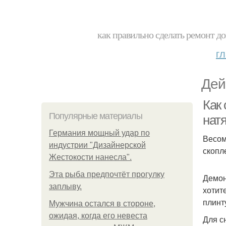
как правильно сделать ремонт до
г
Дей
Как
Популярные материалы
нат
Германия мощный удар по
Весом
индустрии "Дизайнерской
скопл
Жестокости нанесла".
Эта рыба предпочтёт прогулку
Демон
заплыву.
хотит
плинт
Мужчина остался в стороне,
ожидая, когда его невеста
Для с