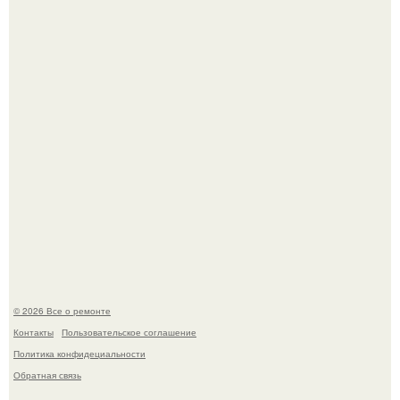
Он всего лишь развозил пиццу той ночью.
Башня дьявола. Девилс - тауэр (Devils Tower) или башня
дьявола - монолит вулканического происхождения
высотой 1558 м над уровнем моря.
© 2026 Все о ремонте
Контакты
Пользовательское соглашение
Политика конфидециальности
Обратная связь