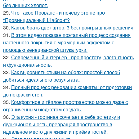
без лишних хлопот.
29.
Что такое Прованс - и почему это не про
"Провинциальный Шаблон"?
30.
Как выбрать цвет штор: 3 беспроигрышных решения.
31.
В этом видео показан поэтапный процесс создания
настенного покрытия с мраморным эффектом с
помощью венецианской штукатурки.
32.
Современный интерьер - про простоту, элегантность
и функциональность.
33.
Как выровнять стыки на обоях: простой способ
добиться идеального результата.
34.
Полный процесс реновации комнаты: от подготовки
до покраски стен.
35.
Комфортное и тёплое пространство можно даже с
ограниченным бюджетом создать.
36.
Эта кухня - гостиная сочетает в себе эстетику и
функциональность, превращая пространство в
идеальное место для жизни и приёма гостей.