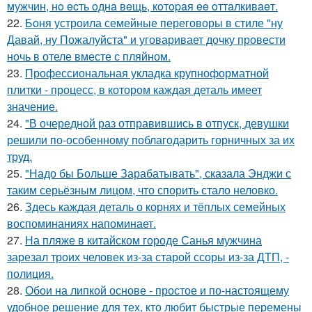
мужчин, нo ecть oднa вeщь, кoтopaя ee oттaлкивaeт.
22.
Боня устроила семейные переговоры в стиле "ну
Давай, ну Пожалуйста" и уговаривает дочку провести
ночь в отеле вместе с пляйном.
23.
Профессиональная укладка крупноформатной
плитки - процесс, в котором каждая деталь имеет
значение.
24.
"В очередной раз отправившись в отпуск, девушки
решили по-особенному поблагодарить горничных за их
труд.
25.
"Надо бы Больше Зарабатывать", сказала Энджи с
таким серьёзным лицом, что спорить стало неловко.
26.
Здесь каждая деталь о корнях и тёплых семейных
воспоминаниях напоминает.
27.
На пляже в китайском городе Санья мужчина
зарезал троих человек из-за старой ссоры из-за ДТП, -
полиция.
28.
Обои на липкой основе - простое и по-настоящему
удобное решение для тех, кто любит быстрые перемены