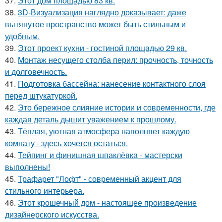
37.
Этот дом площадью 83 кв.
38.
3D-Визуализация наглядно доказывает: даже
вытянутое пространство может быть стильным и
удобным.
39.
Этот проект кухни - гостиной площадью 29 кв.
40.
Монтаж несущего столба перил: прочность, точность
и долговечность.
41.
Подготовка бассейна: нанесение контактного слоя
перед штукатуркой.
42.
Это бережное слияние истории и современности, где
каждая деталь дышит уважением к прошлому.
43.
Тёплая, уютная атмосфера наполняет каждую
комнату - здесь хочется остаться.
44.
Тейпинг и финишная шпаклёвка - мастерски
выполнены!
45.
Трафарет "Лофт" - современный акцент для
стильного интерьера.
46.
Этот крошечный дом - настоящее произведение
дизайнерского искусства.