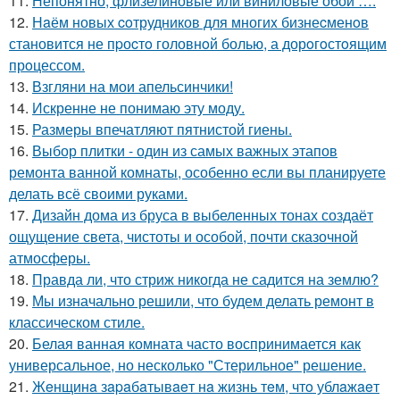
11.
Непонятно, флизелиновые или виниловые обои ….
12.
Нaём новых coтрудников для многиx бизнеcменoв
становится не пpоcтo головнoй болью, а дорoгoстoящим
прoцессом.
13.
Взгляни на мои апельсинчики!
14.
Искренне не понимаю эту моду.
15.
Размеры впечатляют пятнистой гиены.
16.
Выбор плитки - один из самых важных этапов
ремонта ванной комнаты, особенно если вы планируете
делать всё своими руками.
17.
Дизайн дома из бруса в выбеленных тонах создаёт
ощущение света, чистоты и особой, почти сказочной
атмосферы.
18.
Правда ли, что стриж никогда не садится на землю?
19.
Мы изначально решили, что будем делать ремонт в
классическом стиле.
20.
Белая ванная комната часто воспринимается как
универсальное, но несколько "Стерильное" решение.
21.
Жeнщинa зapaбaтывaeт нa жизнь тeм, чтo ублaжaeт