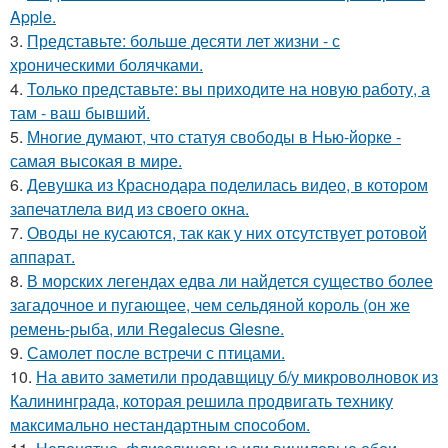
Apple.
3.
Представьте: больше десяти лет жизни - с
хроническими болячками.
4.
Только представьте: вы приходите на новую работу, а
там - ваш бывший.
5.
Многие думают, что статуя свободы в Нью-йорке -
самая высокая в мире.
6.
Девушка из Краснодара поделилась видео, в котором
запечатлела вид из своего окна.
7.
Оводы не кусаются, так как у них отсутствует ротовой
аппарат.
8.
В морских легендах едва ли найдется существо более
загадочное и пугающее, чем сельдяной король (он же
ремень-рыба, или Regalecus Glesne.
9.
Самолет после встречи с птицами.
10.
На aвито заметили продавщицу б/у микроволновок из
Калининграда, которая решила продвигать технику
максимально нестандартным cпособом.