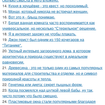
сколько смысла в него вложено.
14.
Кухня в хрущёвке - это квест, но проходимый.
15.
Монах, который никогда не встречал женщин.
16.
Вот это я - бдыщ понимаю.
17.
Белая ванная комната часто воспринимается как
универсальное, но несколько "Стерильное" решение.
18.
Я в интернет захожу не чтобы плакать.
19.
Джон прист был одним из 150 кочегаров на
"Титанике".
20.
Уютный интерьер загородного дома, в котором
архитектура и природа существуют в идеальном
равновесии.
21.
Древесина - это не только один из самых популярных
материалов для строительства и отделки, но и символ
природной красоты и тепла.
22.
Генетика или диета: секрет пышных форм.
23.
Когда посмеялся над шуткой левой бабы, ну так,
чисто потому что было смешно.
24.
Пластиковые окна стали популярными благодаря