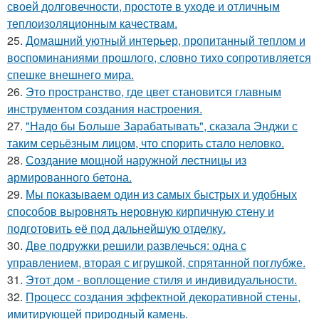
своей долговечности, простоте в уходе и отличным
теплоизоляционным качествам.
25.
Домашний уютный интерьер, пропитанный теплом и
воспоминаниями прошлого, словно тихо сопротивляется
спешке внешнего мира.
26.
Это пространство, где цвет становится главным
инструментом создания настроения.
27.
"Надо бы Больше Зарабатывать", сказала Энджи с
таким серьёзным лицом, что спорить стало неловко.
28.
Создание мощной наружной лестницы из
армированного бетона.
29.
Мы показываем один из самых быстрых и удобных
способов выровнять неровную кирпичную стену и
подготовить её под дальнейшую отделку.
30.
Две подружки решили развлечься: одна с
управлением, вторая с игрушкой, спрятанной поглубже.
31.
Этот дом - воплощение стиля и индивидуальности.
32.
Процесс создания эффектной декоративной стены,
имитирующей природный камень.