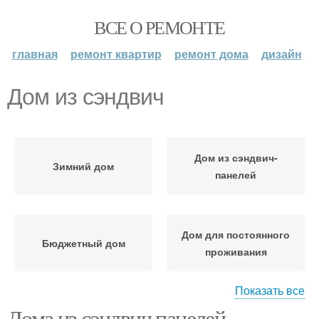
ВСЕ О РЕМОНТЕ
главная
ремонт квартир
ремонт дома
дизайн
Дом из сэндвич
Дом из сэндвич-
Зимний дом
панелей
Дом для постоянного
Бюджетный дом
проживания
Показать все
Дома из сэндвич панелей.
Дом из металлических