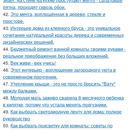
знает: на стене на кухне проступают желто - салатовые
пятна, проходят сквозь обои.
42.
Это мечта, воплощённая в дереве, стекле и
просторе.
43.
Интерьер дома из клееного бруса - это уникальное
сочетание натуральной красоты дерева и современных
дизайнерских решений.
44.
Бюджетный ремонт ванной комнаты своими руками -
реальное преображение без больших вложений.
45.
Век живи - век учись!
46.
Этот интерьер - воплощение загородного уюта в
современном прочтении.
47.
Утепление крыши - это не просто бросить "Вату"
между балками.
48.
Молодая мать заживо сварила 8-месячного ребенка
в кипятке, потому что устала менять подгузники.
49.
Как выбрать светодиодную ленту для дома: полное
руководство
50.
Как выбрать подсветку для комнаты: советы по