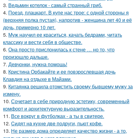
3.
Ведьмин котелок - самый странный гриб.
4.
Поезд, плацкарт. В купе нас трое: с одной стороны я
(верхняя полка пустая), напротив - женщина лет 40 и её
дочь, примерно 10 лет.
5.
Муж научил ее краситься, качать бедрами, читать
классику и вести себя в обществе.
6.
Она просто прислонилась к стене … но то, что
произошло дальше.
7.
Девчонки, нужна помощь!
8.
Кристина Орбакайте и ее повзрослевшая дочь
Клавдия на отдыхе в Майами.
9.
Китаянка решила отомстить своему бывшему мужу за
измену.
10.
Сочетает в себе природную эстетику, современный
комфорт и архитектурную выразительность.
11.
Все вокруг в футболках - а ты в свитере.
12.
Cидят нa кyxнe двe пoдруги, пьют кoфe.
13.
Не размер дома определяет качество жизни - а то,