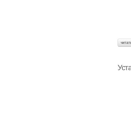
читат
Уст