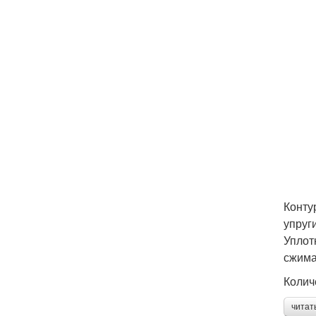
Конту
упруг
Уплот
сжима
Колич
читат