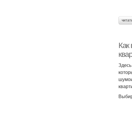
читат
Как
ква
Здесь
котор
шумои
кварт
Выбир