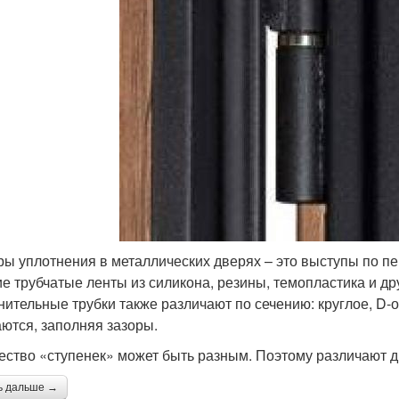
ры уплотнения в металлических дверях – это выступы по п
ие трубчатые ленты из силикона, резины, темопластика и д
нительные трубки также различают по сечению: круглое, D-об
ются, заполняя зазоры.
ество «ступенек» может быть разным. Поэтому различают дв
ь дальше →