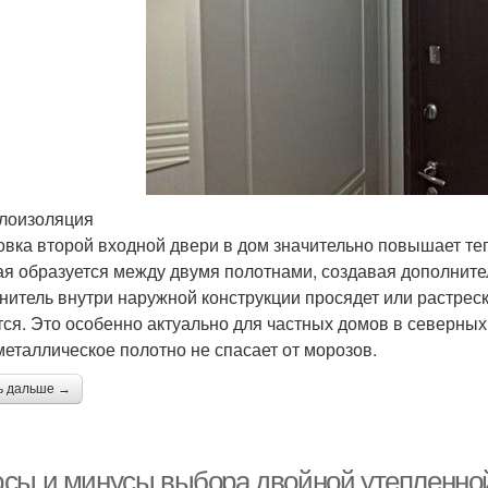
плоизоляция
овка второй входной двери в дом значительно повышает те
ая образуется между двумя полотнами, создавая дополнител
нитель внутри наружной конструкции просядет или растреск
тся. Это особенно актуально для частных домов в северных
металлическое полотно не спасает от морозов.
ь дальше →
сы и минусы выбора двойной утепленной