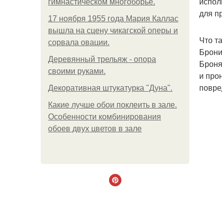
испол
гимнастическом многоборье.
для п
17 ноября 1955 года Мария Каллас
вышла на сцену чикагской оперы и
Что т
сорвала овации.
Брони
Деревянный трельяж - опора
Броня
своими руками.
и про
повре
Декоративная штукатурка "Дуна".
Какие лучше обои поклеить в зале.
Особенности комбинирования
обоев двух цветов в зале