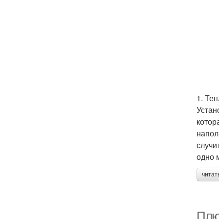
1. Те
Устан
котор
напол
случи
одно 
читат
Плю