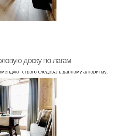
ки с описанием
Доски на стяжку
оловую доску по лагам
омендуют строго следовать данному алгоритму: