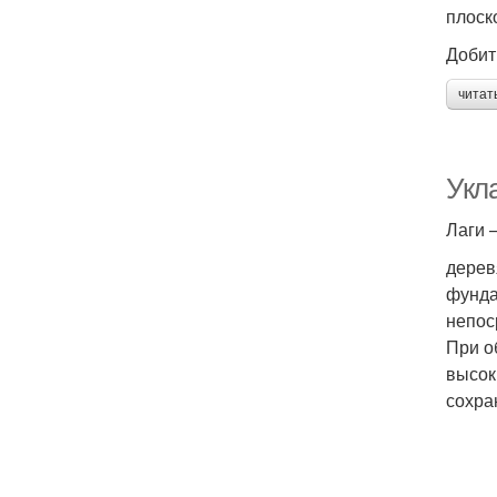
плоск
Добит
читат
Укла
Лаги 
дерев
фунда
непос
При о
высок
сохра