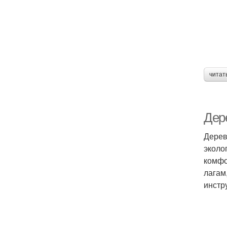
читат
Дер
Дерев
эколо
комфо
лагам
инстр