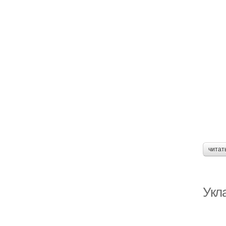
читат
Укла