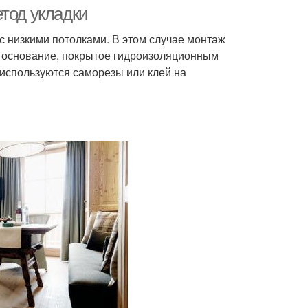
тод укладки
 низкими потолками. В этом случае монтаж
 основание, покрытое гидроизоляционным
ытие на половую
Доски на лаги
используются саморезы или клей на
доску
ки для комнаты
Доска в доме
ска на бетонное
Инженерная доска
основание
ска на неровное
Доска в углах
основание