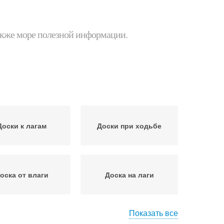
 также море полезной информации.
Доски к лагам
Доски при ходьбе
оска от влаги
Доска на лаги
Показать все
лееная доска
Террасная доска