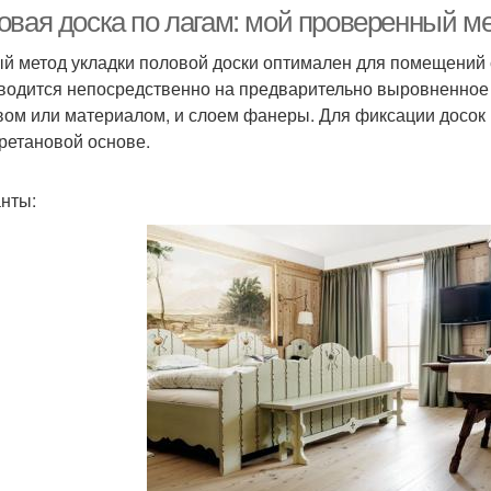
овая доска по лагам: мой проверенный ме
й метод укладки половой доски оптимален для помещений с
водится непосредственно на предварительно выровненное
Покр
Паркетная доска
Черновая доска
вом или материалом, и слоем фанеры. Для фиксации досок 
ретановой основе.
нты:
Доска на лагах
Лаги для половой доски
Дос
До
оследующие доски
Доски к полу
До
вы между досками
Доска перед укладкой