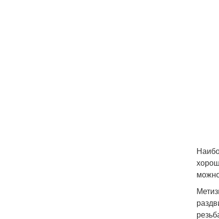
Наибо
хорош
можно
Метиз
раздв
резьб