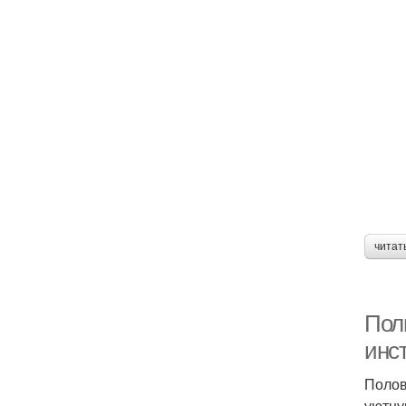
читат
Пол
инс
Полов
уютну