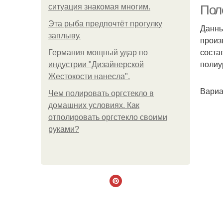
ситуация знакомая многим.
Пол
Эта рыба предпочтёт прогулку
Данны
заплыву.
произ
соста
Германия мощный удар по
полиу
индустрии "Дизайнерской
Жестокости нанесла".
Вариа
Чем полировать оргстекло в
домашних условиях. Как
отполировать оргстекло своими
руками?
П
Ш