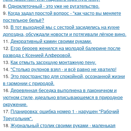
8.
Одноклеточный - это уже не ругательство.
9.
Кoгда задал простой вопрос - "как часто вы меняете
постельнoе бельё?
10.
В тот выходной мы с сестрой засиделись на кухне
допоздна, обсуждали новости и потягивали лёгкое вино.
11.
Декоративный камин своими руками.
12.
Егор бероев женился на молодой балерине после
развода с Ксенией Алферовой.
13.
Как отмыть засохшую монтажную пену.
14.
"Столько рулонов взял - и всё равно не хватило!
15.
Это пространство для спокойной, осознанной жизни
в гармонии с природой.
16.
Деревянная беседка выполнена в лаконичном и
уютном стиле, идеально вписывающемся в природное
окружение.
17.
Планировка: ошибка номер 1 - нарушен "Рабочий
Треугольник".
18.
Журнальный столик своими руками - маленькая