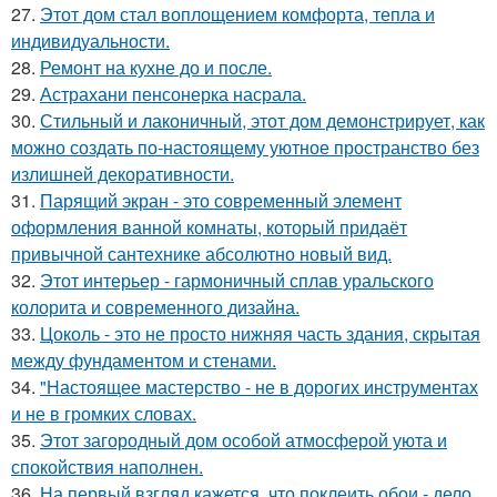
27.
Этот дом стал воплощением комфорта, тепла и
индивидуальности.
28.
Ремонт на кухне до и после.
29.
Астрахани пенсонерка насрала.
30.
Стильный и лаконичный, этот дом демонстрирует, как
можно создать по-настоящему уютное пространство без
излишней декоративности.
31.
Парящий экран - это современный элемент
оформления ванной комнаты, который придаёт
привычной сантехнике абсолютно новый вид.
32.
Этот интерьер - гармоничный сплав уральского
колорита и современного дизайна.
33.
Цоколь - это не просто нижняя часть здания, скрытая
между фундаментом и стенами.
34.
"Настоящее мастерство - не в дорогих инструментах
и не в громких словах.
35.
Этот загородный дом особой атмосферой уюта и
спокойствия наполнен.
36.
На первый взгляд кажется, что поклеить обои - дело