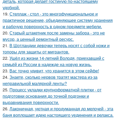
деталь, которая делает гостиную по-настоящему
удобной.
19.
Стеллаж - стол - это многофункциональное и
практичное решение, объединяющее систему хранения
и рабочую поверхность в одном предмете мебели.
20.
Старый штакетник после замены забора - это не
мусор, а ценный ремонтный ресурс.
21.
В Шотландии девочки теперь носят с собой ножи и
топоры для защиты от мигрантов.
22.
Ушёл из жизни 14-летний Володя, приехавший с
семьёй из России в надежде на новую жизнь.
23.
Вас точно удивит, что хранится в этом сейфе!
24.
Знаете, сколько нервов тратят мастера из-за
неправильной малярной ленты?
25.
Процесс укладки крупноформатной плитки - от
подготовки основания до точной подгонки и
выравнивания поверхности.
26.
Лаконичная, уютная и продуманная до мелочей - эта
баня воплощает идею настоящего уединения и релакса.