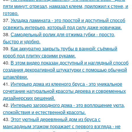
пяти минут: отрезал, намазал клеем, приложил к стене, и
готово.
37.
Укладка ламината - это простой и доступный способ
освежить интерьер, который под силу даже новичкам.
38.
Самодельный ролик для отжима губки - просто,
быстро и удобно.
39.
Как аккуратно закрыть трубы в ванной: съёмный
короб под плитку своими руками.
40.
В этом видео показан доступный и наглядный способ
создания декоративной штукатурки с помощью обычной
шпаклёвки.
41.
Интерьер дома из клееного бруса - это уникальное
сочетание натуральной красоты дерева и современных
дизайнерских решений.
42.
Интерьер загородного дома - это воплощение уюта,
спокойствия и естественной красоты.
43.
Этот уютный деревянный дом из бруса с
мансардным этажом поражает с первого взгляда - не