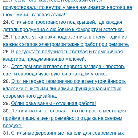
почувствовал, что внутри у меня начинается настоящее
шоу - мини - газовая атака!
24.
Стильное пространство под крышей, где каждая
деталь продумана с любовью к комфорту и эстетике.
25.
Процесс установки подрозетника в стену - один из
важных этапов электромонтажных работ при ремонте.
26.
В результате получилась светлая и гармоничная
квартира, продуманная до мелочей.
27.
Этот дом впечатляет с первого взгляда - простор,
свет и свобода чувствуются в каждом уголке.
28.
Этот интерьер гармонично сочетает утончённость
классики с чистыми линиями и функциональностью
современного дизайна.
29.
Облицовка ванны - отличная работа!
30.
Летняя кухня - столовая - это не просто место для
приёма пищи, а центр семейного отдыха на свежем
воздухе.
31.
Стильные деревянные панели для современных