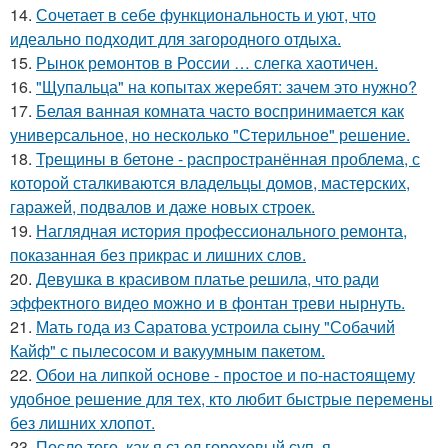
14.
Сочетает в себе функциональность и уют, что
идеально подходит для загородного отдыха.
15.
Рынок ремонтов в России … слегка хаотичен.
16.
"Щупальца" на копытах жеребят: зачем это нужно?
17.
Белая ванная комната часто воспринимается как
универсальное, но несколько "Стерильное" решение.
18.
Трещины в бетоне - распространённая проблема, с
которой сталкиваются владельцы домов, мастерских,
гаражей, подвалов и даже новых строек.
19.
Наглядная история профессионального ремонта,
показанная без прикрас и лишних слов.
20.
Девушка в красивом платье решила, что ради
эффектного видео можно и в фонтан треви нырнуть.
21.
Мать года из Саратова устроила сыну "Собачий
Кайф" с пылесосом и вакуумным пакетом.
22.
Обои на липкой основе - простое и по-настоящему
удобное решение для тех, кто любит быстрые перемены
без лишних хлопот.
23.
После того, как я съел гороховый суп, я