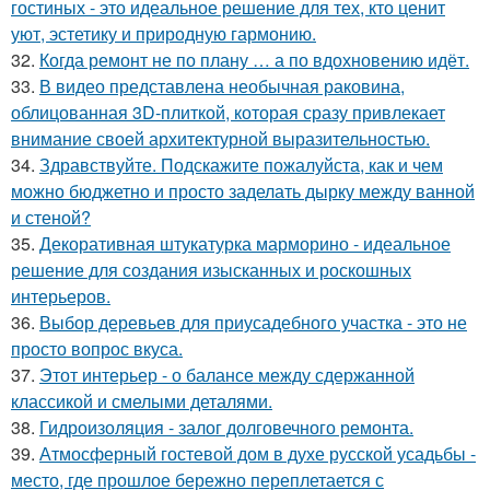
гостиных - это идеальное решение для тех, кто ценит
уют, эстетику и природную гармонию.
32.
Когда ремонт не по плану … а по вдохновению идёт.
33.
В видео представлена необычная раковина,
облицованная 3D-плиткой, которая сразу привлекает
внимание своей архитектурной выразительностью.
34.
Здравствуйте. Подскажите пожалуйста, как и чем
можно бюджетно и просто заделать дырку между ванной
и стеной?
35.
Декоративная штукатурка марморино - идеальное
решение для создания изысканных и роскошных
интерьеров.
36.
Выбор деревьев для приусадебного участка - это не
просто вопрос вкуса.
37.
Этот интерьер - о балансе между сдержанной
классикой и смелыми деталями.
38.
Гидроизоляция - залог долговечного ремонта.
39.
Атмосферный гостевой дом в духе русской усадьбы -
место, где прошлое бережно переплетается с