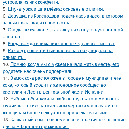
устроила из них конфетти.
5.
Штукатурка и шпатлёвка: основные отличия.
6.
Девушка из Краснодара поделилась видео, в котором
запечатлела вид из своего окна.
7.
Оводы не кусаются, так как у них отсутствует ротовой
аппарат.
8.
Когда жажда внимания сильнее здравого смысла.
9.
Развод прошёл, и бывшая жена сразу подала на
алименты.
10.
Помню, когда мы с мужем начали жить вместе, его
родители нас очень поддержали.
11.
Замок кока расположен в городе и муниципалитете
кока, который входит в автономное сообщество
кастилия и Леон в центральной части Испании.
12.
Учёные обнаружили любопытную закономерность:
мужчины с психопатическими чертами часто кажутся
женщинам более сексуально привлекательными.
13.
Каркасный дом - современное и практичное решение
для комфортного проживания.