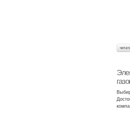
читат
Элек
газ
Выбир
Досто
компа