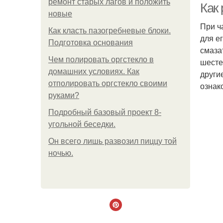
ремонт старых лагов и положить
Как 
новые
При ч
Как класть пазогребневые блоки.
для е
Подготовка основания
смаза
Чем полировать оргстекло в
шесте
домашних условиях. Как
други
отполировать оргстекло своими
ознак
руками?
Подробный базовый проект 8-
угольной беседки.
Он всего лишь развозил пиццу той
ночью.