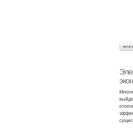
читат
Эле
эко
Многи
выйде
отопл
эффек
сущес