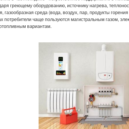
даря греющему оборудованию, источнику нагрева, теплоно
я, газообразная среда (вода, воздух, пар, продукты горени
ах потребители чаще пользуются магистральным газом, эле
отопливным вариантам.