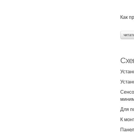
Как п
читат
Схе
Устан
Устан
Сенсо
миним
Для п
К мон
Панел