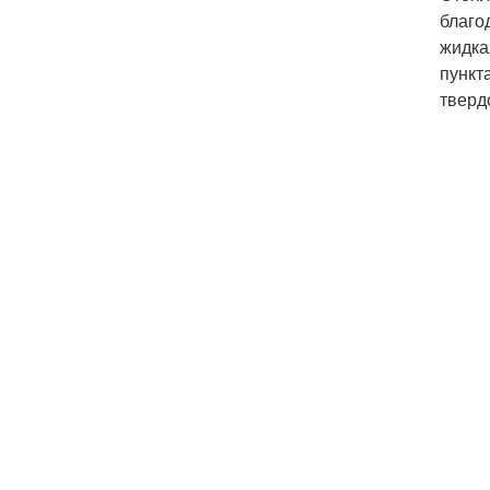
благо
жидка
пункт
тверд