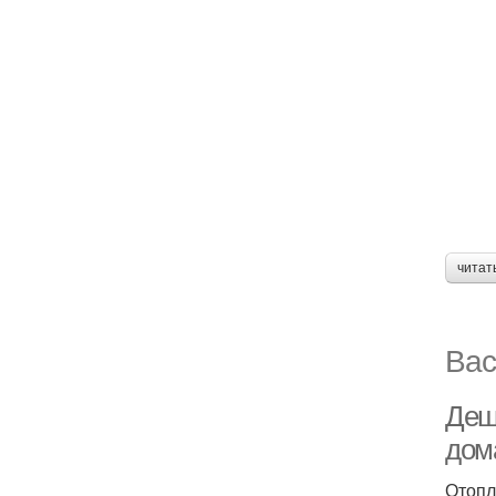
читат
Вас
Деш
дом
Отопл