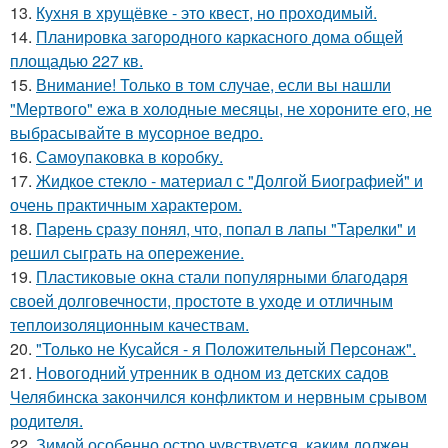
13.
Кухня в хрущёвке - это квест, но проходимый.
14.
Планировка загородного каркасного дома общей
площадью 227 кв.
15.
Внимание! Только в том случае, если вы нашли
"Мертвого" ежа в холодные месяцы, не хороните его, не
выбрасывайте в мусорное ведро.
16.
Самоупаковка в коробку.
17.
Жидкое стекло - материал с "Долгой Биографией" и
очень практичным характером.
18.
Парень сразу понял, что, попал в лапы "Тарелки" и
решил сыграть на опережение.
19.
Пластиковые окна стали популярными благодаря
своей долговечности, простоте в уходе и отличным
теплоизоляционным качествам.
20.
"Только не Кусайся - я Положительный Персонаж".
21.
Новогодний утренник в одном из детских садов
Челябинска закончился конфликтом и нервным срывом
родителя.
22.
Зимой особенно остро чувствуется, каким должен