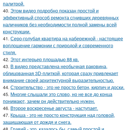
палитрой.
40.
Этом видео подробно показан простой и
эффективный способ ремонта сгнивших деревянных
наличников без необходимости полной замены всей
конструкции.
41.
Серо-голубая квартира на набережной - настоящее
воплощение гармонии с природой и современного
стиля.
42.
Этот интерьер площадью 88 кв.
43.
В видео представлена необычная раковина,
облицованная 3D-плиткой, которая сразу привлекает
внимание своей архитектурной выразительностью.
44.
Строительство - это не просто бетон, кирпич и доски.
45.
Многие слышали это слово, но не все до конца
понимают, зачем он действительно нужен.
46.
Второе воскресенье августа - наступает.
47.
Крыша - это не просто конструкция над головой,
защищающая от дождя и снега.
48.
Гравий - это, казалось бы, самый простой и