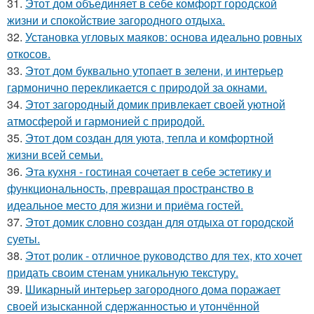
31.
Этот дом объединяет в себе комфорт городской
жизни и спокойствие загородного отдыха.
32.
Установка угловых маяков: основа идеально ровных
откосов.
33.
Этот дом буквально утопает в зелени, и интерьер
гармонично перекликается с природой за окнами.
34.
Этот загородный домик привлекает своей уютной
атмосферой и гармонией с природой.
35.
Этот дом создан для уюта, тепла и комфортной
жизни всей семьи.
36.
Эта кухня - гостиная сочетает в себе эстетику и
функциональность, превращая пространство в
идеальное место для жизни и приёма гостей.
37.
Этот домик словно создан для отдыха от городской
суеты.
38.
Этот ролик - отличное руководство для тех, кто хочет
придать своим стенам уникальную текстуру.
39.
Шикарный интерьер загородного дома поражает
своей изысканной сдержанностью и утончённой