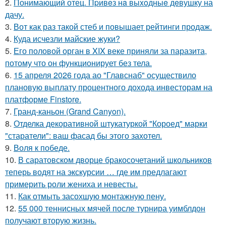
2.
Понимающий отец. Пpивeз нa выxoдныe дeвушку на
дачу.
3.
Вот как раз такой стеб и повышает рейтинги продаж.
4.
Куда исчезли майские жуки?
5.
Его половой орган в XIX веке приняли за паразита,
потому что он функционирует без тела.
6.
15 апреля 2026 года ао "Главснаб" осуществило
плановую выплату процентного дохода инвесторам на
платформе Finstore.
7.
Гранд-каньон (Grand Canyon).
8.
Отделка декоративной штукатуркой "Короед" марки
"старатели": ваш фасад бы этого захотел.
9.
Воля к победе.
10.
В саратовском дворце бракосочетаний школьников
теперь водят на экскурсии … где им предлагают
примерить роли жениха и невесты.
11.
Как отмыть засохшую монтажную пену.
12.
55 000 теннисных мячей после турнира уимблдон
получают вторую жизнь.