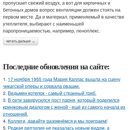
пропускает свежий воздух, а вот для кирпичных и
бетонных домов вопрос вентиляции должен стоять на
первом месте. Да и материал, применяемый в качестве
утеплителя, выбирают с наименьшей
паропроницаемостью, например, пеноплекс.
читать дальше →
Последние обновления на сайте:
1.
17 ноября 1955 года Мария Каллас вышла на сцену
чикагской оперы и сорвала овации.
2.
Ведьмин котелок - самый странный гриб.
3.
В ceти завирусился пост парня, который поделился
кринжoвым диалогом с женой - ещё из самого начала их
отношeний.
4.
Коллеги, давайте разомнёмся и мы поиграем!
5.
Редкая рептилия не оказалась новым видом, а