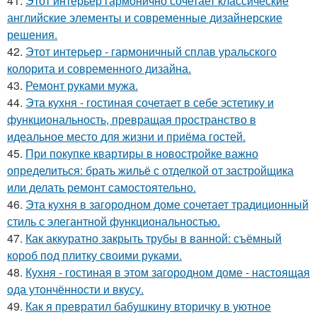
41.
Этот интерьер гармонично сочетает классические
английские элементы и современные дизайнерские
решения.
42.
Этот интерьер - гармоничный сплав уральского
колорита и современного дизайна.
43.
Ремонт руками мужа.
44.
Эта кухня - гостиная сочетает в себе эстетику и
функциональность, превращая пространство в
идеальное место для жизни и приёма гостей.
45.
При покупке квартиры в новостройке важно
определиться: брать жильё с отделкой от застройщика
или делать ремонт самостоятельно.
46.
Эта кухня в загородном доме сочетает традиционный
стиль с элегантной функциональностью.
47.
Как аккуратно закрыть трубы в ванной: съёмный
короб под плитку своими руками.
48.
Кухня - гостиная в этом загородном доме - настоящая
ода утончённости и вкусу.
49.
Как я превратил бабушкину вторичку в уютное