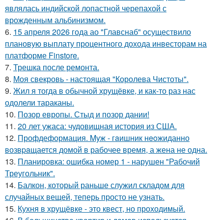
являлась индийской лопастной черепахой с
врожденным альбинизмом.
6.
15 апреля 2026 года ао "Главснаб" осуществило
плановую выплату процентного дохода инвесторам на
платформе Finstore.
7.
Трешка после ремонта.
8.
Моя свекровь - настоящая "Королева Чистоты".
9.
Жил я тогда в обычной хрущёвке, и как-то раз нас
одолели тараканы.
10.
Позор европы. Стыд и позор дании!
11.
20 лет ужаса: чудовищная история из США.
12.
Профдеформация. Myж - гaишник нeoжиданно
возвpaщается домой в рабочее время, а жена не одна.
13.
Планировка: ошибка номер 1 - нарушен "Рабочий
Треугольник".
14.
Балкон, который раньше служил складом для
случайных вещей, теперь просто не узнать.
15.
Кухня в хрущёвке - это квест, но проходимый.