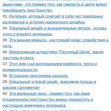
акцентами - это пример того, как смелость в цвете может
преобразить пространство.
33.
Интерьер, который сочетает в себе уют природных
материалов и эстетику лаконичного дизайна.
34.
Локальный дизайн и выразительные детали - основа
этого стильного интерьера.
35.
Эта ванная комната - настоящий оазис спокойствия и
уюта.
36.
Декоративная штукатурка "Песочный Шёлк": магия
текстуры и света.
37.
Этот дом стал воплощением комфорта, тепла и
индивидуальности.
38.
Астрахани пенсонерка насрала.
39.
Идеальный угловой шкаф - максимум пользы в
каждом сантиметре!
40.
Эта маленькая дача - пример того, как даже
ограниченное пространство можно превратить в
настоящую жемчужину интерьера.