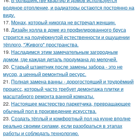
16.
В большинстве квартир и домов используется
водяное отопление, и радиаторы остаются постоянно на
виду.
17.
Монах, который никогда не встречал женщин.
18.
Дизайн холла в доме из профилированного бруса
строится на подчёркнутой естественности и ощущении
тёплого, "Живого" пространства.
19.
Насладимся этим замечательным загородным
домом, где каждая деталь продумана до мелочей.
20.
Старый штакетник после замены забора - это не
мусор, а ценный ремонтный ресурс.
21.
Полная замена ванны - дорогостоящий и трудоёмкий
процесс, который часто требует демонтажа плитки и
масштабного ремонта ванной комнаты.
22.
Настоящее мастерство паркетчика, превращающее
обычный пол в произведение искусства.
23.
Создать тёплый и комфортный пол на кухне вполне
реально своими силами, если разобраться в этапах
работы и соблюдать технологию.