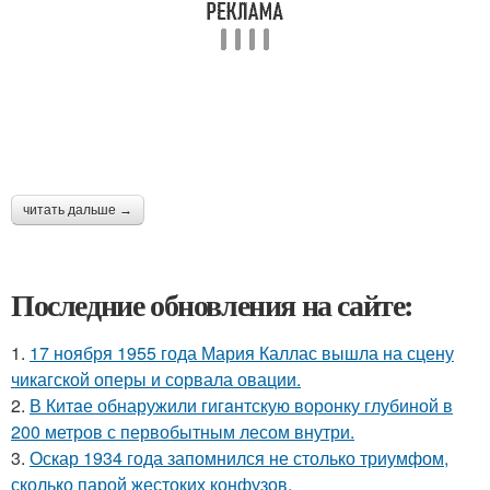
читать дальше →
Последние обновления на сайте:
1.
17 ноября 1955 года Мария Каллас вышла на сцену
чикагской оперы и сорвала овации.
2.
В Китaе обнаружили гигaнтскую воронку глубиной в
200 метров с первобытным лесом внутри.
3.
Оскар 1934 года запомнился не столько триумфом,
сколько парой жестоких конфузов.