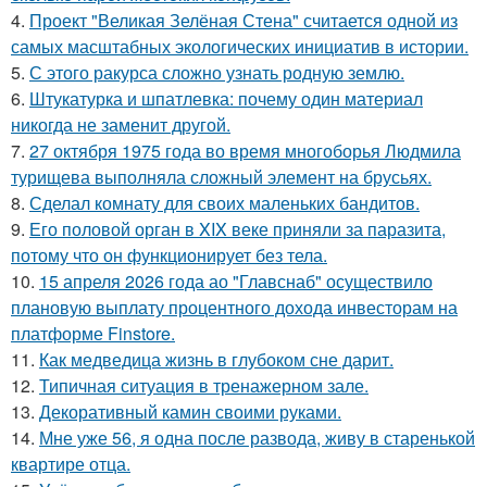
4.
Проект "Великая Зелёная Стена" считается одной из
самых масштабных экологических инициатив в истории.
5.
С этого ракурса сложно узнать родную землю.
6.
Штукатурка и шпатлевка: почему один материал
никогда не заменит другой.
7.
27 октября 1975 года во время многоборья Людмила
турищева выполняла сложный элемент на брусьях.
8.
Сделал комнату для своих маленьких бандитов.
9.
Его половой орган в XIX веке приняли за паразита,
потому что он функционирует без тела.
10.
15 апреля 2026 года ао "Главснаб" осуществило
плановую выплату процентного дохода инвесторам на
платформе Finstore.
11.
Как медведица жизнь в глубоком сне дарит.
12.
Типичная ситуация в тренажерном зале.
13.
Декоративный камин своими руками.
14.
Мне уже 56, я одна после развода, живу в старенькой
квартире отца.