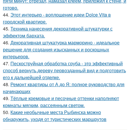
пяти минут: отрезал, намазал клеем, приложил к стене, и
готово.
44.
Этот интерьер - воплощение идеи Dolce Vita в
городской квартире.
45.
Техника нанесения декоративной штукатурки с
эффектом бархата.
46.
Декоративная штукатурка марморино - идеальное
решение для создания изысканных и роскошных
интерьеров.
47.
Пескоструйная обработка сруба - это эффективный
способ вернуть дереву первозданный вид и подготовить
его к дальнейшей отделке.
48.
Ремонт квартиры от А до Я: полное руководство для
начинающих
49.
Тёплые кремовые и песочные оттенки наполняют
комнаты мягким, рассеянным светом.
50.
Какие необычные места Рыбинска можно
обнаружить, уходя от туристических маршрутов