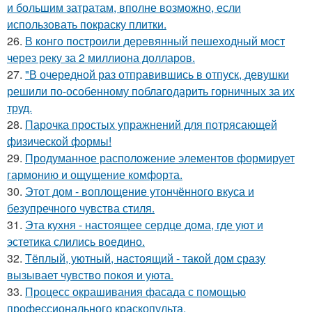
и большим затратам, вполне возможно, если
использовать покраску плитки.
26.
В конго построили деревянный пешеходный мост
через реку за 2 миллиона долларов.
27.
"В очередной раз отправившись в отпуск, девушки
решили по-особенному поблагодарить горничных за их
труд.
28.
Парочка простых упражнений для потрясающей
физической формы!
29.
Продуманное расположение элементов формирует
гармонию и ощущение комфорта.
30.
Этот дом - воплощение утончённого вкуса и
безупречного чувства стиля.
31.
Эта кухня - настоящее сердце дома, где уют и
эстетика слились воедино.
32.
Тёплый, уютный, настоящий - такой дом сразу
вызывает чувство покоя и уюта.
33.
Процесс окрашивания фасада с помощью
профессионального краскопульта.