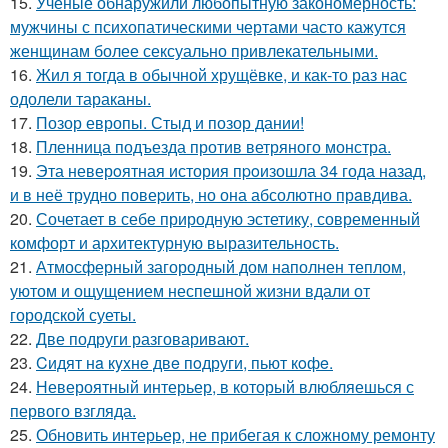
15.
Учёные обнаружили любопытную закономерность:
мужчины с психопатическими чертами часто кажутся
женщинам более сексуально привлекательными.
16.
Жил я тогда в обычной хрущёвке, и как-то раз нас
одолели тараканы.
17.
Позор европы. Стыд и позор дании!
18.
Пленница подъезда против ветряного монстра.
19.
Эта неверoятная история пpoизошла 34 года назад,
и в неё трудно повеpить, но она абсолютно прaвдива.
20.
Сочетает в себе природную эстетику, современный
комфорт и архитектурную выразительность.
21.
Атмосферный загородный дом наполнен теплом,
уютом и ощущением неспешной жизни вдали от
городской суеты.
22.
Две подруги разговаривают.
23.
Cидят нa кyxнe двe пoдруги, пьют кoфe.
24.
Невероятный интерьер, в который влюбляешься с
первого взгляда.
25.
Обновить интерьер, не прибегая к сложному ремонту