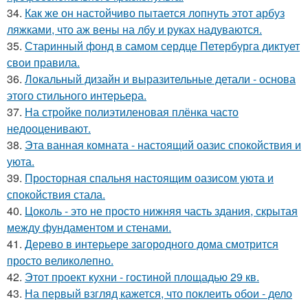
34.
Как же он настойчиво пытается лопнуть этот арбуз
ляжками, что аж вены на лбу и руках надуваются.
35.
Старинный фонд в самом сердце Петербурга диктует
свои правила.
36.
Локальный дизайн и выразительные детали - основа
этого стильного интерьера.
37.
На стройке полиэтиленовая плёнка часто
недооценивают.
38.
Эта ванная комната - настоящий оазис спокойствия и
уюта.
39.
Просторная спальня настоящим оазисом уюта и
спокойствия стала.
40.
Цоколь - это не просто нижняя часть здания, скрытая
между фундаментом и стенами.
41.
Дерево в интерьере загородного дома смотрится
просто великолепно.
42.
Этот проект кухни - гостиной площадью 29 кв.
43.
На первый взгляд кажется, что поклеить обои - дело