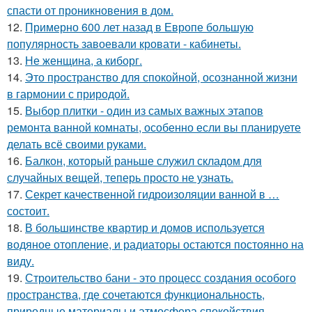
спасти от проникновения в дом.
12.
Примерно 600 лет назад в Европе большую
популярность завоевали кровати - кабинеты.
13.
Не женщина, а киборг.
14.
Это пространство для спокойной, осознанной жизни
в гармонии с природой.
15.
Выбор плитки - один из самых важных этапов
ремонта ванной комнаты, особенно если вы планируете
делать всё своими руками.
16.
Балкон, который раньше служил складом для
случайных вещей, теперь просто не узнать.
17.
Секрет качественной гидроизоляции ванной в …
состоит.
18.
В большинстве квартир и домов используется
водяное отопление, и радиаторы остаются постоянно на
виду.
19.
Строительство бани - это процесс создания особого
пространства, где сочетаются функциональность,
природные материалы и атмосфера спокойствия.