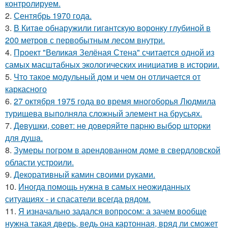
контролируем.
2.
Сентябрь 1970 года.
3.
В Китaе обнаружили гигaнтскую воронку глубиной в
200 метров с первобытным лесом внутри.
4.
Проект "Великая Зелёная Стена" считается одной из
самых масштабных экологических инициатив в истории.
5.
Что такое модульный дом и чем он отличается от
каркасного
6.
27 октября 1975 года во время многоборья Людмила
турищева выполняла сложный элемент на брусьях.
7.
Дeвушки, coвeт: нe дoвepяйтe пapню выбop штopки
для душa.
8.
Зумеры погром в арендованном доме в свердловской
области устроили.
9.
Декоративный камин своими руками.
10.
Иногда помощь нужна в самых неожиданных
ситуациях - и спасатели всегда рядом.
11.
Я изначально задался вопросом: а зачем вообще
нужна такая дверь, ведь она картонная, вряд ли сможет