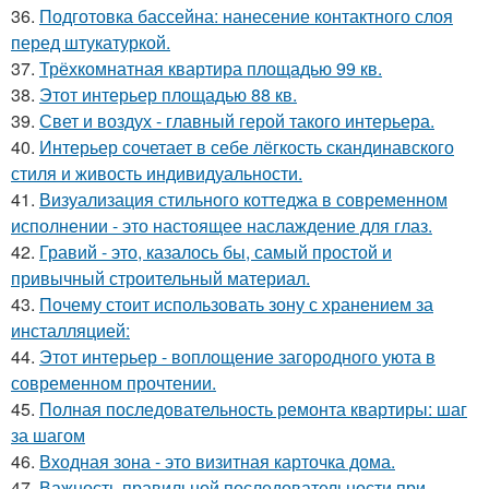
36.
Подготовка бассейна: нанесение контактного слоя
перед штукатуркой.
37.
Трёхкомнатная квартира площадью 99 кв.
38.
Этот интерьер площадью 88 кв.
39.
Свет и воздух - главный герой такого интерьера.
40.
Интерьер сочетает в себе лёгкость скандинавского
стиля и живость индивидуальности.
41.
Визуализация стильного коттеджа в современном
исполнении - это настоящее наслаждение для глаз.
42.
Гравий - это, казалось бы, самый простой и
привычный строительный материал.
43.
Почему стоит использовать зону с хранением за
инсталляцией:
44.
Этот интерьер - воплощение загородного уюта в
современном прочтении.
45.
Полная последовательность ремонта квартиры: шаг
за шагом
46.
Входная зона - это визитная карточка дома.
47.
Важность правильной последовательности при