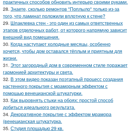
практичных способов обновить интерьер своими руками.
28.
Знаете, сколько ремонтов "Поплыло" только из-за
того, что ламинат положили вплотную к стене?
29.
Шпаклевка стен - это один из самых ответственных
этапов отделочных работ, от которого напрямую зависит
внешний вид помещения.
30.
Когда наступают холодные месяцы, особенно
хочется, чтобы дом оставался тёплым и приятным для
жизни.
31.
Этот загородный дом в современном стиле поражает
гармонией архитектуры и света.
32.
В этом видео показан поэтапный процесс создания
настенного покрытия с мраморным эффектом с
помощью венецианской штукатурки.
33.
Как выровнять стыки на обоях: простой способ
добиться идеального результата.
34.
Декоративное покрытие с эффектом мрамора
(венецианская штукатурка.
35.
Студия площадью 29 кв.