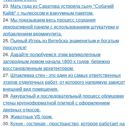
23.
Мать года из Саратова устроила сыну "Собачий
Кайф" с пылесосом и вакуумным пакетом.
24.
Мы показываем весь процесс создания
декоративной панели с использованием штукатурки и
добавлением вермикулита.
25.
Пьяный Игорь из Витебска знаменитым и богатым
проснулся!
26.
Давайте полюбуемся этим великолепным
загородным домом начала 1800-х годов, бережно
восстановленным архитектором.
27.
Шпаклевка стен - это один из самых ответственных
этапов отделочных работ, от которого напрямую зависит
внешний вид помещения.
28.
Аккуратный и последовательный процесс облицовки
стены крупноформатной плиткой с оформлением
дверных откосов.
29.
Животные VS гром.
30.
Кухня - гостиная - пространство, которое работает на