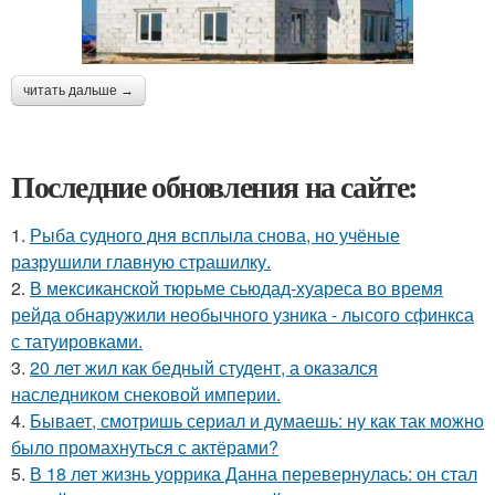
читать дальше →
Последние обновления на сайте:
1.
Рыба судного дня всплыла снова, но учёные
разрушили главную страшилку.
2.
В мексиканской тюрьме сьюдад-хуареса во время
рейда обнаружили необычного узника - лысого сфинкса
с татуировками.
3.
20 лет жил как бедный студент, а оказался
наследником снековой империи.
4.
Бывает, смотришь сериал и думаешь: ну как так можно
было промахнуться с актёрами?
5.
В 18 лет жизнь уоррика Данна перевернулась: он стал