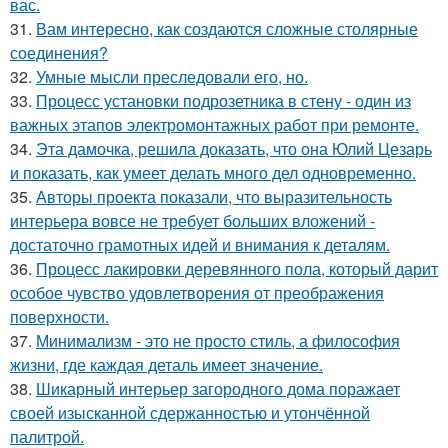
вас.
31.
Вам интересно, как создаются сложные столярные
соединения?
32.
Умные мысли преследовали его, но.
33.
Процесс установки подрозетника в стену - один из
важных этапов электромонтажных работ при ремонте.
34.
Эта дамочка, решила доказать, что она Юлий Цезарь
и показать, как умеет делать много дел одновременно.
35.
Авторы проекта показали, что выразительность
интерьера вовсе не требует больших вложений -
достаточно грамотных идей и внимания к деталям.
36.
Процесс лакировки деревянного пола, который дарит
особое чувство удовлетворения от преображения
поверхности.
37.
Минимализм - это не просто стиль, а философия
жизни, где каждая деталь имеет значение.
38.
Шикарный интерьер загородного дома поражает
своей изысканной сдержанностью и утончённой
палитрой.