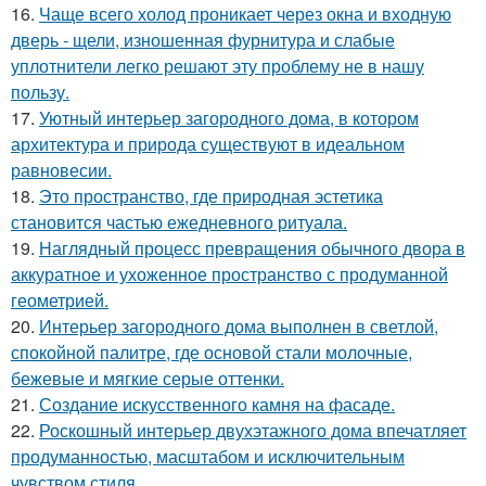
16.
Чаще всего холод проникает через окна и входную
дверь - щели, изношенная фурнитура и слабые
уплотнители легко решают эту проблему не в нашу
пользу.
17.
Уютный интерьер загородного дома, в котором
архитектура и природа существуют в идеальном
равновесии.
18.
Это пространство, где природная эстетика
становится частью ежедневного ритуала.
19.
Наглядный процесс превращения обычного двора в
аккуратное и ухоженное пространство с продуманной
геометрией.
20.
Интерьер загородного дома выполнен в светлой,
спокойной палитре, где основой стали молочные,
бежевые и мягкие серые оттенки.
21.
Создание искусственного камня на фасаде.
22.
Роскошный интерьер двухэтажного дома впечатляет
продуманностью, масштабом и исключительным
чувством стиля.