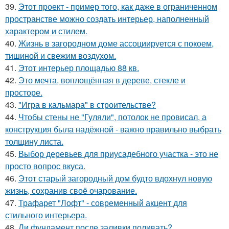
39.
Этот проект - пример того, как даже в ограниченном
пространстве можно создать интерьер, наполненный
характером и стилем.
40.
Жизнь в загородном доме ассоциируется с покоем,
тишиной и свежим воздухом.
41.
Этот интерьер площадью 88 кв.
42.
Это мечта, воплощённая в дереве, стекле и
просторе.
43.
"Игра в кальмара" в строительстве?
44.
Чтобы стены не "Гуляли", потолок не провисал, а
конструкция была надёжной - важно правильно выбрать
толщину листа.
45.
Выбор деревьев для приусадебного участка - это не
просто вопрос вкуса.
46.
Этот старый загородный дом будто вдохнул новую
жизнь, сохранив своё очарование.
47.
Трафарет "Лофт" - современный акцент для
стильного интерьера.
48.
Ли фундамент после заливки поливать?