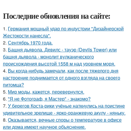
Последние обновления на сайте:
1.
Германия мощный удар по индустрии "Дизайнерской
Жестокости нанесла".
2.
Сентябрь 1970 года.
3.
Башня дьявола. Девилс - тауэр (Devils Tower) или
башня дьявола - монолит вулканического
происхождения высотой 1558 м над уровнем моря.
4.
Вы когда-нибудь замечали, как после тяжелого дня
настроение поднимается от одного взгляда на своего
питомца?
5.
Мир моды, кажется, перевернулся.
6.
"Я не Фотограф, я Мастер" - знакомо?
7.
У берегов Коста-рики учёные наткнулись на поистине
удивительное зрелище - ярко-оранжевую акулу - няньку.
8.
Оказывается, вечные споры о температуре в офисе
или дома имеют научное объяснение.