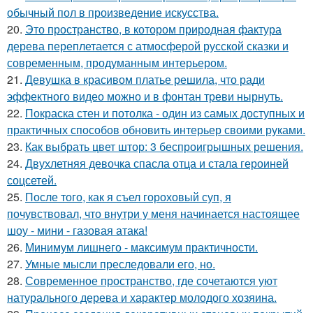
обычный пол в произведение искусства.
20.
Это пространство, в котором природная фактура
дерева переплетается с атмосферой русской сказки и
современным, продуманным интерьером.
21.
Девушка в красивом платье решила, что ради
эффектного видео можно и в фонтан треви нырнуть.
22.
Покраска стен и потолка - один из самых доступных и
практичных способов обновить интерьер своими руками.
23.
Как выбрать цвет штор: 3 беспроигрышных решения.
24.
Двухлетняя девочка спасла отца и стала героиней
соцсетей.
25.
После того, как я съел гороховый суп, я
почувствовал, что внутри у меня начинается настоящее
шоу - мини - газовая атака!
26.
Минимум лишнего - максимум практичности.
27.
Умные мысли преследовали его, но.
28.
Современное пространство, где сочетаются уют
натурального дерева и характер молодого хозяина.