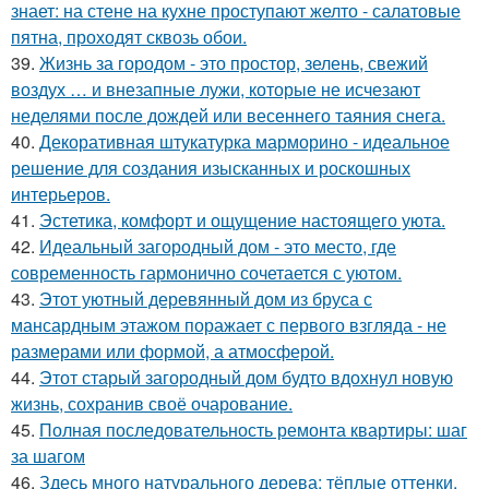
знает: на стене на кухне проступают желто - салатовые
пятна, проходят сквозь обои.
39.
Жизнь за городом - это простор, зелень, свежий
воздух … и внезапные лужи, которые не исчезают
неделями после дождей или весеннего таяния снега.
40.
Декоративная штукатурка марморино - идеальное
решение для создания изысканных и роскошных
интерьеров.
41.
Эстетика, комфорт и ощущение настоящего уюта.
42.
Идеальный загородный дом - это место, где
современность гармонично сочетается с уютом.
43.
Этот уютный деревянный дом из бруса с
мансардным этажом поражает с первого взгляда - не
размерами или формой, а атмосферой.
44.
Этот старый загородный дом будто вдохнул новую
жизнь, сохранив своё очарование.
45.
Полная последовательность ремонта квартиры: шаг
за шагом
46.
Здесь много натурального дерева: тёплые оттенки,