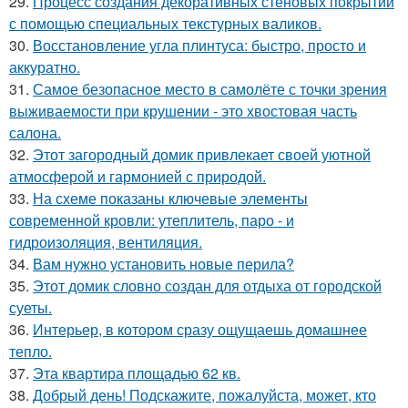
29.
Процесс создания декоративных стеновых покрытий
с помощью специальных текстурных валиков.
30.
Восстановление угла плинтуса: быстро, просто и
аккуратно.
31.
Самое безопасное место в самолёте с точки зрения
выживаемости при крушении - это хвостовая часть
салона.
32.
Этот загородный домик привлекает своей уютной
атмосферой и гармонией с природой.
33.
На схеме показаны ключевые элементы
современной кровли: утеплитель, паро - и
гидроизоляция, вентиляция.
34.
Вам нужно установить новые перила?
35.
Этот домик словно создан для отдыха от городской
суеты.
36.
Интерьер, в котором сразу ощущаешь домашнее
тепло.
37.
Эта квартира площадью 62 кв.
38.
Добрый день! Подскажите, пожалуйста, может, кто