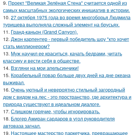
9.
Проект "Великая Зелёная Стена" считается одной из
самых масштабных экологических инициатив в истории.
10.
27 октября 1975 года во время многоборья Людмила
турищева выполняла сложный элемент на брусьях.
11.
Гранд-каньон (Grand Canyon).
12.
Джон карпентер - первый победитель шоу "кто хочет
стать миллионером?
13.
Муж научил ее краситься, качать бедрами, читать
классику и вести себя в обществе.
14.
Взгляни на мои апельсинчики!
15.
Корабельный повар больше двух дней на дне океана
выживал.
16.
Очень уютный и невероятно стильный загородный
дом с видом на лес - это пространство, где архитектура и
природа существуют в идеальном диалоге.
17.
Слишком горячие, чтобы игнорировать.
18.
Блогер Амиран сардаров в угол руководителя
автоваза загнал.
19.
Настоящее мастерство паркетчика, превращающее