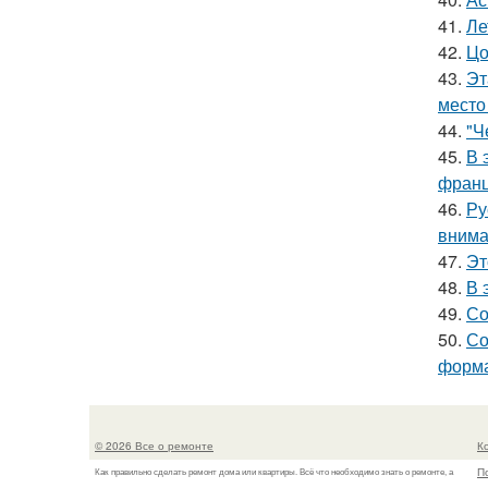
41.
Ле
42.
Цо
43.
Эт
место
44.
"Ч
45.
В 
франц
46.
Ру
внима
47.
Эт
48.
В 
49.
Со
50.
Со
форма
© 2026 Все о ремонте
К
П
Как правильно сделать ремонт дома или квартиры. Всё что необходимо знать о ремонте, а