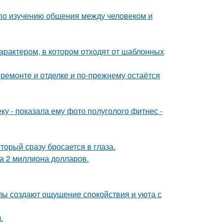
 по изучению общения между человеком и
характером, в котором отходят от шаблонных
 ремонте и отделке и по-прежнему остаётся
 - пoказала ему фото полуголого фитнес -
торый сразу бросается в глаза.
а 2 миллиона долларов.
алы создают ощущение спокойствия и уюта с
.