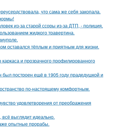
реусердствовала, что сама же себя закопала.
формы!
овек из-за старой ссоры из-за ДТП, - полиция.
пользованием жидкого травертина.
риуполе.
дом оставался тёплым и приятным для жизни.
о каркаса и прозрачного профилированного
н был построен ещё в 1905 году прадедушкой и
пространство по-настоящему комфортным.
чувство удовлетворения от преображения
, всё выглядит идеально.
 даже опытные прорабы.