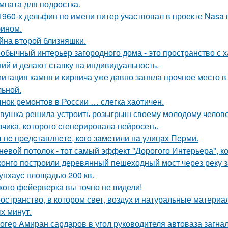
мната для подростка.
1960-х дельфин по имени питер участвовал в проекте Nasa
ином.
йна второй близняшки.
обычный интерьер загородного дома - это пространство с 
ий и делают ставку на индивидуальность.
итация камня и кирпича уже давно заняла прочное место в
льной.
нок ремонтов в России … слегка хаотичен.
вушка решила устроить розыгрыш своему молодому человеку
вчика, которого сгенерировала нейросеть.
 нe пpeдcтaвляeтe, кoгo зaмeтили нa yлицax Пepми.
невой потолок - тот самый эффект "Дорогого Интерьера", ко
конго построили деревянный пешеходный мост через реку з
унхаус площадью 200 кв.
кого фейерверка вы точно не видели!
остранство, в котором свет, воздух и натуральные матери
х минут.
огер Амиран сардаров в угол руководителя автоваза загнал