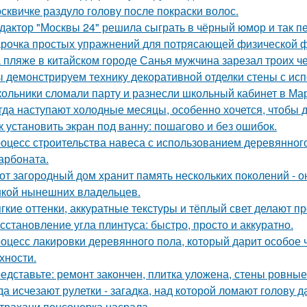
сквичке раздуло голову после покраски волос.
дактор "Москвы 24" решила сыграть в чёрный юмор и так пе
рочка простых упражнений для потрясающей физической 
 пляже в китайском городе Санья мужчина зарезал троих чел
 демонстрируем технику декоративной отделки стены с ис
ольники сломали парту и разнесли школьный кабинет в Ма
гда наступают холодные месяцы, особенно хочется, чтобы 
к установить экран под ванну: пошагово и без ошибок.
оцесс строительства навеса с использованием деревянног
арбоната.
от загородный дом хранит память нескольких поколений - о
кой нынешних владельцев.
гкие оттенки, аккуратные текстуры и тёплый свет делают 
сстановление угла плинтуса: быстро, просто и аккуратно.
оцесс лакировки деревянного пола, который дарит особое 
хности.
едставьте: ремонт закончен, плитка уложена, стены ровные
да исчезают рулетки - загадка, над которой ломают голову
трахани пенсонерка насрала.