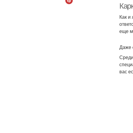
Кар
Как и
ответ
еще м
Даже 
Среди
специ
вас е