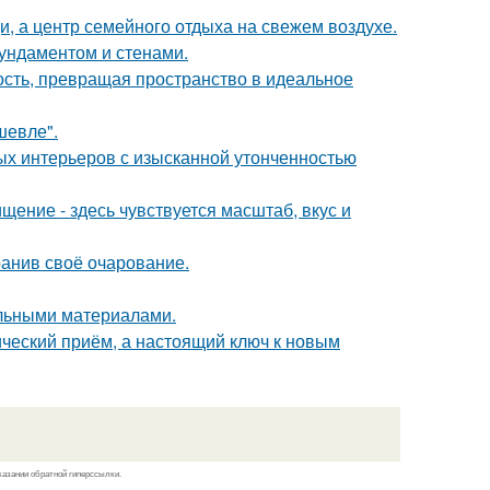
щи, а центр семейного отдыха на свежем воздухе.
фундаментом и стенами.
ность, превращая пространство в идеальное
шевле".
ых интерьеров с изысканной утонченностью
ение - здесь чувствуется масштаб, вкус и
ранив своё очарование.
льными материалами.
ический приём, а настоящий ключ к новым
казании обратной гиперссылки.