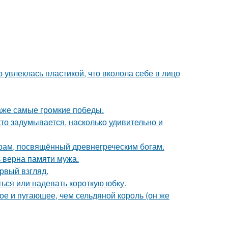
о увлеклась пластикой, что вколола себе в лицо
даже самые громкие победы.
кто задумывается, насколько удивительно и
храм, посвящённый древнегреческим богам.
 верна памяти мужа.
ервый взгляд.
ься или надевать короткую юбку.
ое и пугающее, чем сельдяной король (он же