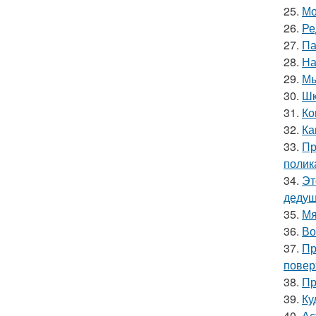
25.
Мо
26.
Ре
27.
Па
28.
На
29.
Мы
30.
Шк
31.
Ко
32.
Ка
33.
Пр
полик
34.
Эт
дедуш
35.
Мя
36.
Во
37.
Пр
повер
38.
Пр
39.
Ку
40.
Ас