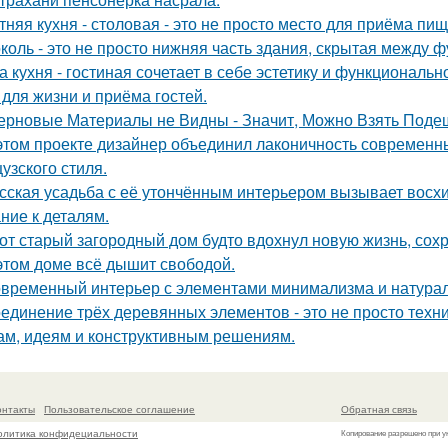
тняя кухня - столовая - это не просто место для приёма пи
коль - это не просто нижняя часть здания, скрытая между 
а кухня - гостиная сочетает в себе эстетику и функциональ
 для жизни и приёма гостей.
ерновые Материалы не Видны - Значит, Можно Взять Поде
этом проекте дизайнер объединил лаконичность современн
узского стиля.
сская усадьба с её утончённым интерьером вызывает восхищ
ние к деталям.
от старый загородный дом будто вдохнул новую жизнь, сох
этом доме всё дышит свободой.
временный интерьер с элементами минимализма и натура
единение трёх деревянных элементов - это не просто техн
м, идеям и конструктивным решениям.
онтакты
Пользовательское соглашение
Обратная связь
олитика конфидециальности
Копирование разрешено при у