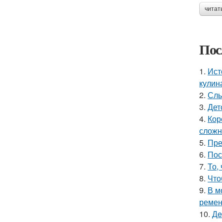
читат
Пос
1.
Ист
кулин
2.
Слы
3.
Дет
4.
Кор
сложн
5.
Пре
6.
Пос
7.
То,
8.
Что
9.
В м
ремен
10.
Дe