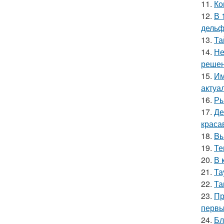
11.
Ко
12.
В 
дельф
13.
Та
14.
Не
решен
15.
Им
актуа
16.
Ры
17.
Де
краса
18.
Bы
19.
Те
20.
В 
21.
Та
22.
Та
23.
Пр
первы
24.
Бл