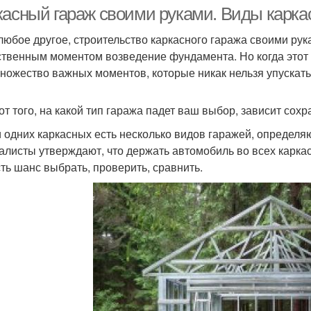
касный гараж своими руками. Виды карка
 любое другое, строительство каркасного гаража своими р
ственным моментом возведение фундамента. Но когда этот э
ножество важных моментов, которые никак нельзя упускать 
от того, на какой тип гаража падет ваш выбор, зависит сох
 одних каркасных есть несколько видов гаражей, определ
алисты утверждают, что держать автомобиль во всех карка
сть шанс выбрать, проверить, сравнить.