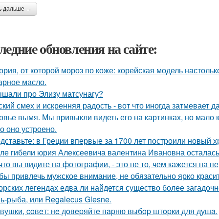
ь дальше →
ледние обновления на сайте:
ория, от которой мороз по коже: корейская модель настольк
арное масло.
шали про Элизу матсунагу?
ский смех и искренняя радость - вот что иногда затмевает 
овье вымя. Мы привыкли видеть его на картинках, но мало 
о оно устроено.
дставьте: в Греции впервые за 1700 лет построили новый 
ле гибели юрия Алексеевича валентина Ивановна осталась
 что вы видите на фотографии, - это не то, чем кажется на п
бы привлечь мужское внимание, не обязательно ярко красит
орских легендах едва ли найдется существо более загадочн
ь-рыба, или Regalecus Glesne.
вушки, coвeт: нe дoвepяйтe пapню выбop штopки для душa.