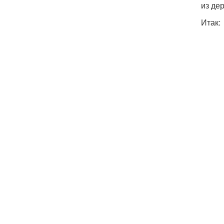
из де
Итак: