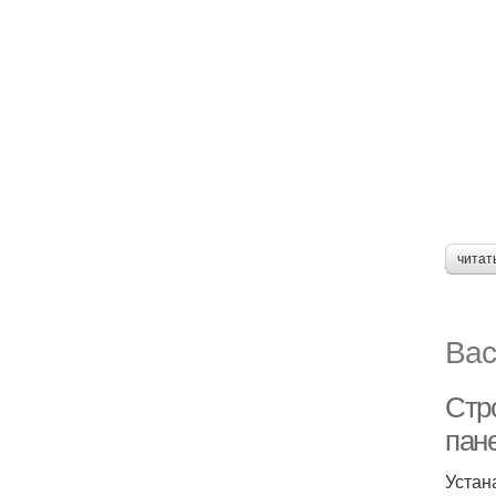
читат
Вас
Стр
пан
Устан