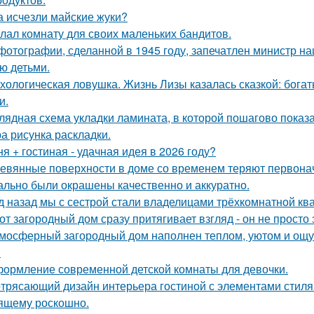
а исчезли майские жуки?
лал комнату для своих маленьких бандитов.
фотографии, сделанной в 1945 году, запечатлен министр н
ю детьми.
хологическая ловушка. Жизнь Лизы казалась сказкой: бога
и.
лядная схема укладки ламината, в которой пошагово показа
а рисунка раскладки.
ня + гостиная - удачная идея в 2026 году?
евянные поверхности в доме со временем теряют первонач
ально были окрашены качественно и аккуратно.
д назад мы с сестрой стали владелицами трёхкомнатной ква
от загородный дом сразу притягивает взгляд - он не просто 
мосферный загородный дом наполнен теплом, уютом и ощу
.
ормление современной детской комнаты для девочки.
трясающий дизайн интерьера гостиной с элементами стиля а
ящему роскошно.