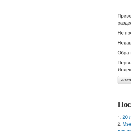
Приве
разде
Не пр
Недав
Обрат
Первы
Яндек
читат
Пос
1.
20 
2.
Мэн
для п