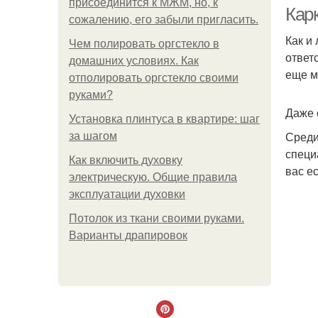
присоединится к МЖМ, но, к
Кар
сожалению, его забыли пригласить.
Как и
Чем полировать оргстекло в
ответ
домашних условиях. Как
еще м
отполировать оргстекло своими
руками?
Даже 
Установка плинтуса в квартире: шаг
Среди
за шагом
специ
Как включить духовку
вас е
электрическую. Общие правила
эксплуатации духовки
Потолок из ткани своими руками.
Варианты драпировок