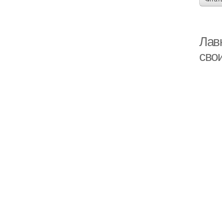
Лав
сво