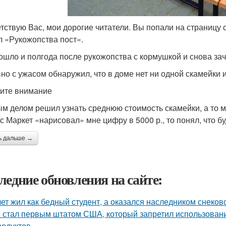
тствую Вас, мои дорогие читатели. Вы попали на страницу 
л «Рукожопства пост«.
ошло и полгода после рукожопства с кормушкой и снова зач
но с ужасом обнаружил, что в доме нет ни одной скамейки 
ите внимание
м делом решил узнать среднюю стоимость скамейки, а то мо
с Маркет «нарисовал» мне цифру в 5000 р., то понял, что б
ь дальше →
ледние обновления на сайте:
лет жил как бедный студент, а оказался наследником снеков
 стал первым штатом США, который запретил использовани
родуктов.