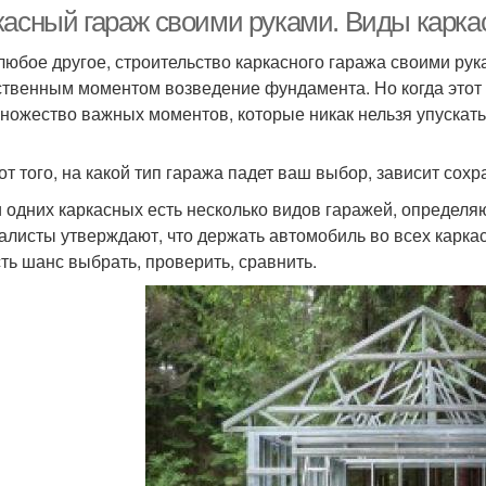
касный гараж своими руками. Виды карка
 любое другое, строительство каркасного гаража своими р
ственным моментом возведение фундамента. Но когда этот э
ножество важных моментов, которые никак нельзя упускать 
от того, на какой тип гаража падет ваш выбор, зависит сох
 одних каркасных есть несколько видов гаражей, определ
алисты утверждают, что держать автомобиль во всех карка
сть шанс выбрать, проверить, сравнить.