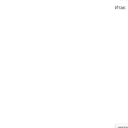
Итак:
читат