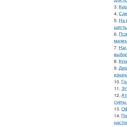
3.
Куд
4.
Сде
5.
На 
шесть
6.
Пси
мачех
7.
Наг
выбор
8.
Кух
9.
Дер
изнач
10.
Го
11.
Эт
12.
Ат
суеты
13.
Оф
14.
По
насто