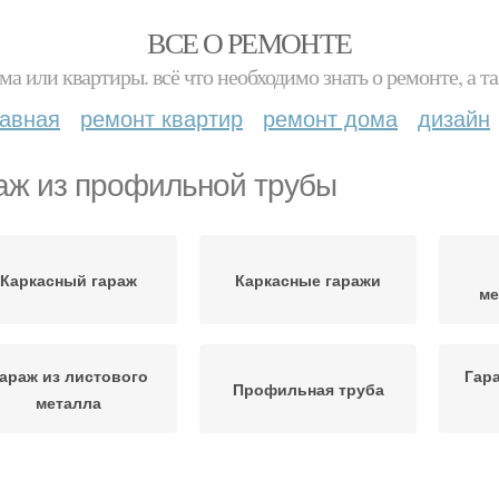
ВСЕ О РЕМОНТЕ
ма или квартиры. всё что необходимо знать о ремонте, а
лавная
ремонт квартир
ремонт дома
дизайн
аж из профильной трубы
Каркасный гараж
Каркасные гаражи
ме
араж из листового
Гар
Профильная труба
металла
Гараж в виде
Гараж в одиночку