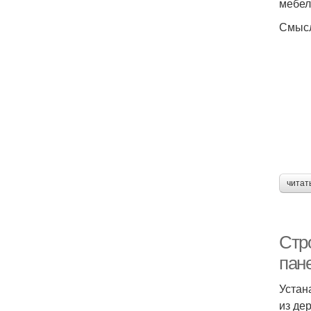
мебел
Смысл
читат
Стр
пан
Устан
из де