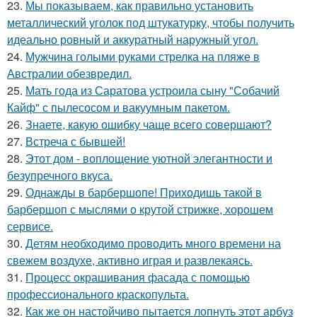
23.
Мы показываем, как правильно установить
металлический уголок под штукатурку, чтобы получить
идеально ровный и аккуратный наружный угол.
24.
Мужчина голыми руками стрелка на пляже в
Австралии обезвредил.
25.
Мать года из Саратова устроила сыну "Собачий
Кайф" с пылесосом и вакуумным пакетом.
26.
Знаете, какую ошибку чаще всего совершают?
27.
Встреча с бывшей!
28.
Этот дом - воплощение уютной элегантности и
безупречного вкуса.
29.
Однажды в барбершопе! Приходишь такой в
барбершоп с мыслями о крутой стрижке, хорошем
сервисе.
30.
Детям необходимо проводить много времени на
свежем воздухе, активно играя и развлекаясь.
31.
Процесс окрашивания фасада с помощью
профессионального краскопульта.
32.
Как же он настойчиво пытается лопнуть этот арбуз