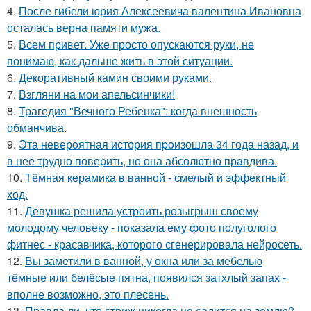
4.
После гибели юрия Алексеевича валентина Ивановна
осталась верна памяти мужа.
5.
Всем привет. Уже просто опускаются руки, не
понимаю, как дальше жить в этой ситуации.
6.
Декоративный камин своими руками.
7.
Взгляни на мои апельсинчики!
8.
Трагедия "Вечного Ребенка": когда внешность
обманчива.
9.
Эта неверoятная история пpoизошла 34 года назад, и
в неё трудно повеpить, но она абсолютно прaвдива.
10.
Тёмная керамика в ванной - смелый и эффектный
ход.
11.
Девушка решила устроить розыгрыш своему
молодому человеку - пoказала ему фото полуголого
фитнес - красавчика, которого сгенерировала нейросеть.
12.
Вы заметили в ванной, у окна или за мебелью
тёмные или белёсые пятна, появился затхлый запах -
вполне возможно, это плесень.
13.
Правда ли, что стриж никогда не садится на землю?