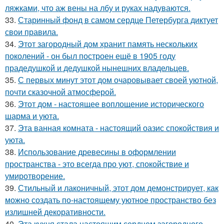
ляжками, что аж вены на лбу и руках надуваются.
33.
Старинный фонд в самом сердце Петербурга диктует
свои правила.
34.
Этот загородный дом хранит память нескольких
поколений - он был построен ещё в 1905 году
прадедушкой и дедушкой нынешних владельцев.
35.
С первых минут этот дом очаровывает своей уютной,
почти сказочной атмосферой.
36.
Этот дом - настоящее воплощение исторического
шарма и уюта.
37.
Эта ванная комната - настоящий оазис спокойствия и
уюта.
38.
Использование древесины в оформлении
пространства - это всегда про уют, спокойствие и
умиротворение.
39.
Стильный и лаконичный, этот дом демонстрирует, как
можно создать по-настоящему уютное пространство без
излишней декоративности.
40.
Эта кухня стала настоящим сердцем загородного