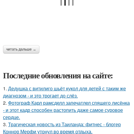
читать дальше →
Последние обновления на сайте:
1.
Дедушка с витилиго шьёт кукол для детей с таким же
диагнозом - и это трогает до слёз.
2.
Фотограф Карл рамсделл запечатлел спящего лисёнка
- и этот кадр способен растопить даже самое суровое
сердце.
3.
Трагическая новость из Таиланда: фитнес - блогер
Коннор Мерфи утонул во время отдыха.