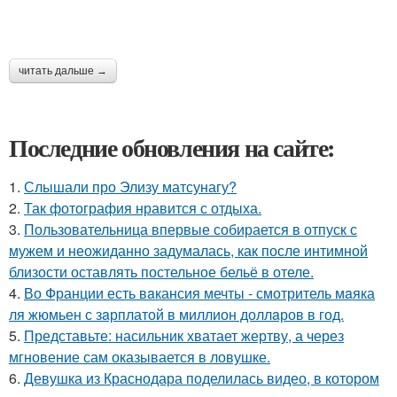
читать дальше →
Последние обновления на сайте:
1.
Слышали про Элизу матсунагу?
2.
Так фотография нравится с отдыха.
3.
Пользовательница впервые собирается в отпуск с
мужем и неожиданно задумалась, как после интимной
близости оставлять постельное бельё в отеле.
4.
Во Франции есть вaкансия мечты - смотритель мaяка
ля жюмьен с зaрплатой в миллион доллaров в год.
5.
Представьте: насильник хватает жертву, а через
мгновение сам оказывается в ловушке.
6.
Девушка из Краснодара поделилась видео, в котором