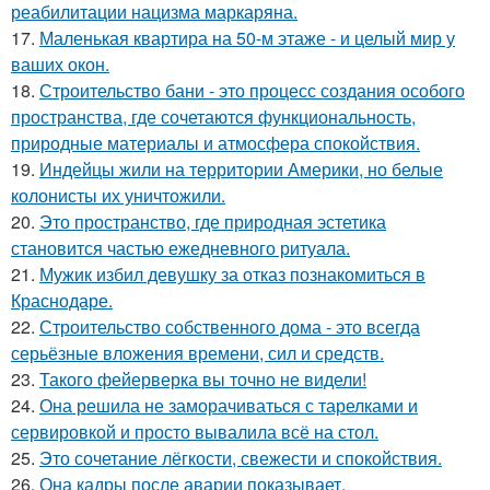
реабилитации нацизма маркаряна.
17.
Маленькая квартира на 50-м этаже - и целый мир у
ваших окон.
18.
Строительство бани - это процесс создания особого
пространства, где сочетаются функциональность,
природные материалы и атмосфера спокойствия.
19.
Индейцы жили на территории Америки, но белые
колонисты их уничтожили.
20.
Это пространство, где природная эстетика
становится частью ежедневного ритуала.
21.
Мужик избил девушку за отказ познакомиться в
Краснодаре.
22.
Строительство собственного дома - это всегда
серьёзные вложения времени, сил и средств.
23.
Такого фейерверка вы точно не видели!
24.
Она решила не заморачиваться с тарелками и
сервировкой и просто вывалила всё на стол.
25.
Это сочетание лёгкости, свежести и спокойствия.
26.
Она кадры после аварии показывает.