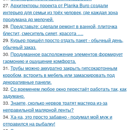
27.
Архитекторы проекта от Planka Buro создали
интерьер для семьи из трёх человек, где каждая зона
продумана до мелочей.
28.
Представьте: сделали ремонт в ванной, плиточка
блестит, смеситель сияет, красота ….
29.
Курьер пришёл просто отдать пакет - обычный день,
обычный заказ.
30.
Продуманное расположение элементов формирует
гармонию и ощущение комфорта.
31.
Трубы можно аккуратно закрыть гипсокартонным
коробом, встроить в мебель или замаскировать под
декоративные панели.
32.
Со временем любое окно перестаёт работать так, как
задумано.
33.
Знаете, сколько нервов тратят мастера из-за
неправильной малярной ленты?
34.
Ха-ха, это просто забавно - подумал мой муж и
отправился на рыбалку!