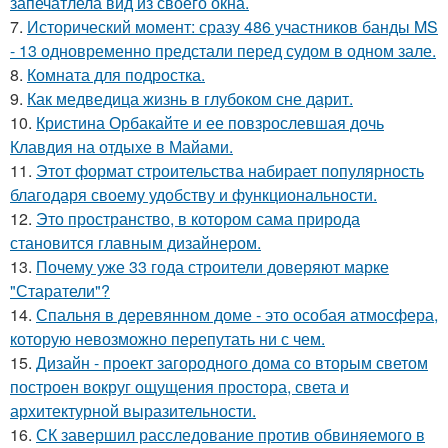
запечатлела вид из своего окна.
7.
Исторический момент: сразу 486 участников банды MS
- 13 одновременно предстали перед судом в одном зале.
8.
Комната для подростка.
9.
Как медведица жизнь в глубоком сне дарит.
10.
Кристина Орбакайте и ее повзрослевшая дочь
Клавдия на отдыхе в Майами.
11.
Этот формат строительства набирает популярность
благодаря своему удобству и функциональности.
12.
Это пространство, в котором сама природа
становится главным дизайнером.
13.
Почему уже 33 года строители доверяют марке
"Старатели"?
14.
Спальня в деревянном доме - это особая атмосфера,
которую невозможно перепутать ни с чем.
15.
Дизайн - проект загородного дома со вторым светом
построен вокруг ощущения простора, света и
архитектурной выразительности.
16.
СК завершил расследование против обвиняемого в