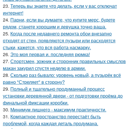
23.
Теперь вы знаете что делать, если у вас отключат
интернет!
24.
Парни, если вы думаете, что купите мерс, будете
рядом, станете хорошим и девушка точно ваша.
25.
Когда после недавнего ремонта обои внезапно
отходят от стен, появляются пузыри или расходятся
стыки, кажется, что вся работа насмарку.
26.
Это моя первая и. последняя рюмка!
27.
Спортсмен, зожник и сторонник правильных смыслов
макан закурил спустя неделю в армии.
28.
Сколько раз бывало: уровень новый, а пузырёк всё
равно "Стреляет" в сторону?
29.
Полный и тщательно продуманный процесс
установки деревянной двери - от подготовки проёма до
финальной фиксации коробки.
30.
Минимум лишнего - максимум практичности.
31.
Компактное пространство перестаёт быть
проблемой, когда каждая деталь продумана.