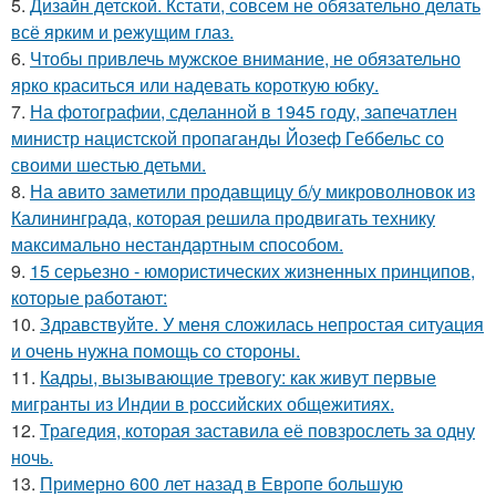
5.
Дизайн детской. Кстати, совсем не обязательно делать
всё ярким и режущим глаз.
6.
Чтобы привлечь мужское внимание, не обязательно
ярко краситься или надевать короткую юбку.
7.
На фотографии, сделанной в 1945 году, запечатлен
министр нацистской пропаганды Йозеф Геббельс со
своими шестью детьми.
8.
На aвито заметили продавщицу б/у микроволновок из
Калининграда, которая решила продвигать технику
максимально нестандартным cпособом.
9.
15 серьезно - юмористических жизненных принципов,
которые работают:
10.
Здравствуйте. У меня сложилась непростая ситуация
и очень нужна помощь со стороны.
11.
Кадры, вызывающие тревогу: как живут первые
мигранты из Индии в российских общежитиях.
12.
Трагедия, которая заставила её повзрослеть за одну
ночь.
13.
Примерно 600 лет назад в Европе большую