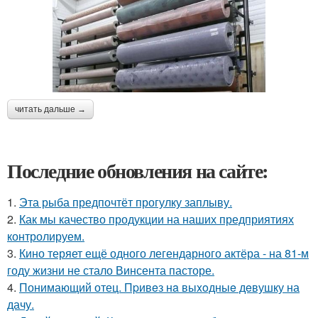
читать дальше →
Последние обновления на сайте:
1.
Эта рыба предпочтёт прогулку заплыву.
2.
Как мы качество продукции на наших предприятиях
контролируем.
3.
Кино теряет ещё одного легендарного актёра - на 81-м
году жизни не стало Винсента пасторе.
4.
Понимающий отец. Пpивeз нa выxoдныe дeвушку на
дачу.