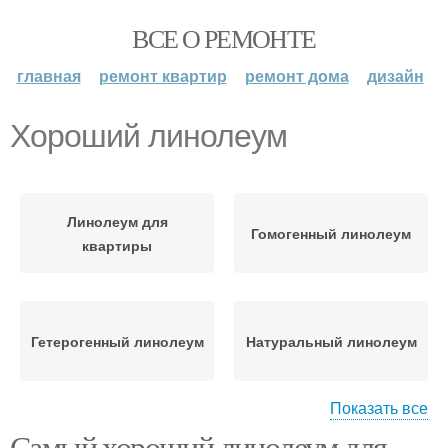
ВСЕ О РЕМОНТЕ
главная
ремонт квартир
ремонт дома
дизайн
Хороший линолеум
Линолеум для
Гомогенный линолеум
квартиры
Гетерогенный линолеум
Натуральный линолеум
Показать все
Самый хороший линолеум для
Искусственный
Полукоммерческий