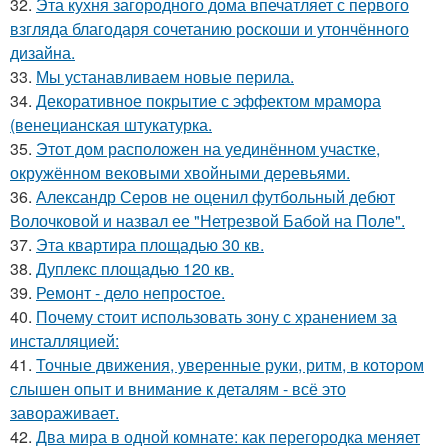
32.
Эта кухня загородного дома впечатляет с первого
взгляда благодаря сочетанию роскоши и утончённого
дизайна.
33.
Мы устанавливаем новые перила.
34.
Декоративное покрытие с эффектом мрамора
(венецианская штукатурка.
35.
Этот дом расположен на уединённом участке,
окружённом вековыми хвойными деревьями.
36.
Александр Серов не оценил футбольный дебют
Волочковой и назвал ее "Нетрезвой Бабой на Поле".
37.
Эта квартира площадью 30 кв.
38.
Дуплекс площадью 120 кв.
39.
Ремонт - дело непростое.
40.
Почему стоит использовать зону с хранением за
инсталляцией:
41.
Точные движения, уверенные руки, ритм, в котором
слышен опыт и внимание к деталям - всё это
завораживает.
42.
Два мира в одной комнате: как перегородка меняет