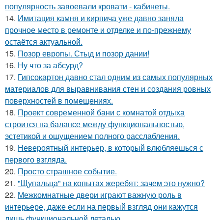
популярность завоевали кровати - кабинеты.
14.
Имитация камня и кирпича уже давно заняла
прочное место в ремонте и отделке и по-прежнему
остаётся актуальной.
15.
Позор европы. Стыд и позор дании!
16.
Ну что за абсурд?
17.
Гипсокартон давно стал одним из самых популярных
материалов для выравнивания стен и создания ровных
поверхностей в помещениях.
18.
Проект современной бани с комнатой отдыха
строится на балансе между функциональностью,
эстетикой и ощущением полного расслабления.
19.
Невероятный интерьер, в который влюбляешься с
первого взгляда.
20.
Просто страшное событие.
21.
"Щупальца" на копытах жеребят: зачем это нужно?
22.
Межкомнатные двери играют важную роль в
интерьере, даже если на первый взгляд они кажутся
лишь функциональной деталью.