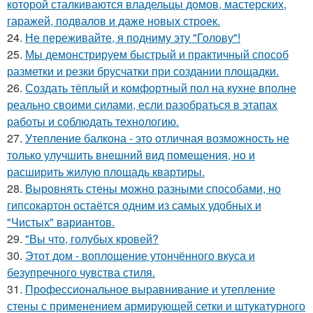
которой сталкиваются владельцы домов, мастерских,
гаражей, подвалов и даже новых строек.
24.
Не переживайте, я подниму эту "Голову"!
25.
Мы демонстрируем быстрый и практичный способ
разметки и резки брусчатки при создании площадки.
26.
Создать тёплый и комфортный пол на кухне вполне
реально своими силами, если разобраться в этапах
работы и соблюдать технологию.
27.
Утепление балкона - это отличная возможность не
только улучшить внешний вид помещения, но и
расширить жилую площадь квартиры.
28.
Выровнять стены можно разными способами, но
гипсокартон остаётся одним из самых удобных и
"Чистых" вариантов.
29.
"Вы что, голубых кровей?
30.
Этот дом - воплощение утончённого вкуса и
безупречного чувства стиля.
31.
Профессиональное выравнивание и утепление
стены с применением армирующей сетки и штукатурного