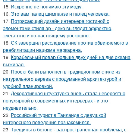
15.
Искренне не понимаю эту моду.
16.
Это вам палец шимпанзе и палец человека.
17.
Потрясающий дизайн интерьера гостиной с
элементами стиля ар - деко выглядит эффектно,
элегантно и по-настоящему роскошно.
18.
СК завершил расследование против обвиняемого в
реабилитации нацизма маркаряна.
19.
Корабельный повар больше двух дней на дне океана
выживал.
20.
Проект бани выполнен в традиционном стиле из
натурального дерева с продуманной архитектурой и
удобной планировкой.
21.
Декоративная штукатурка вновь стала невероятно
популярной в современных интерьерах - и это
неудивительно.
22.
Российский турист в Таиланде с девушкой
интересного поведения познакомился.
23.
Трещины в бетоне - распространённая проблема, с