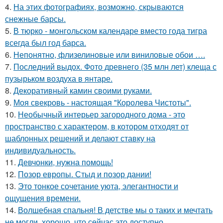
4.
На этих фотографиях, возможно, скрываются
снежные барсы.
5.
В тюрко - монгольском календаре вместо года тигра
всегда был год барса.
6.
Непонятно, флизелиновые или виниловые обои ….
7.
Последний выдох. Фото древнего (35 млн лет) клеща с
пузырьком воздуха в янтаре.
8.
Декоративный камин своими руками.
9.
Моя свекровь - настоящая "Королева Чистоты".
10.
Необычный интерьер загородного дома - это
пространство с характером, в котором отходят от
шаблонных решений и делают ставку на
индивидуальность.
11.
Девчонки, нужна помощь!
12.
Позор европы. Стыд и позор дании!
13.
Это тонкое сочетание уюта, элегантности и
ощущения времени.
14.
Волшебная спальня! В детстве мы о таких и мечтать
не могли, хорошо, что сейчас это доступно.