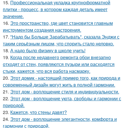
15.
Профессиональная укладка крупноформатной
плитки - процесс, в котором каждая деталь имеет
значение.
16.
Это пространство, где цвет становится главным
инструментом создания настроения.
17.
"Надо бы Больше Зарабатывать", сказала Энджи с
таким серьёзным лицом, что спорить стало неловко.
18.
А надо было физику в школе учить!
19.
Когда после недавнего ремонта обои внезапно
отходят от стен, появляются пузыри или расходятся
стыки, кажется, что вся работа насмарку.
20.
Этот домик - настоящий пример того, как природа и
современный дизайн могут жить в полной гармонии.
21.
Этот дом - воплощение стиля и индивидуальности.
22.
Этот дом - воплощение уюта, свободы и гармонии с
природой.
23.
Кажется, что стены давят?
24.
Этот дом - воплощение элегантности, комфорта и
гармонии с природой.