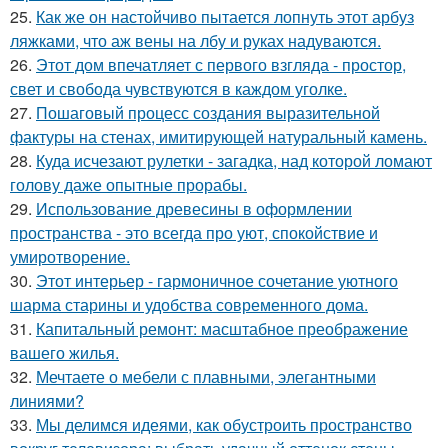
25.
Как же он настойчиво пытается лопнуть этот арбуз
ляжками, что аж вены на лбу и руках надуваются.
26.
Этот дом впечатляет с первого взгляда - простор,
свет и свобода чувствуются в каждом уголке.
27.
Пошаговый процесс создания выразительной
фактуры на стенах, имитирующей натуральный камень.
28.
Куда исчезают рулетки - загадка, над которой ломают
голову даже опытные прорабы.
29.
Использование древесины в оформлении
пространства - это всегда про уют, спокойствие и
умиротворение.
30.
Этот интерьер - гармоничное сочетание уютного
шарма старины и удобства современного дома.
31.
Капитальный ремонт: масштабное преображение
вашего жилья.
32.
Мечтаете о мебели с плавными, элегантными
линиями?
33.
Мы делимся идеями, как обустроить пространство