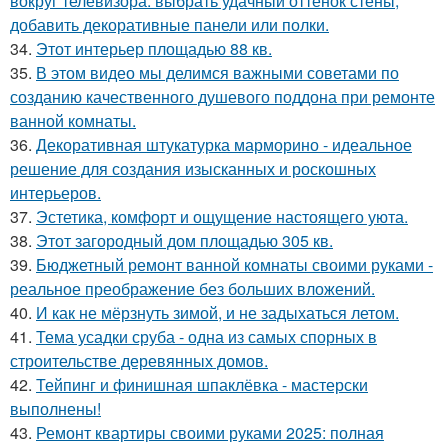
вокруг телевизора: выбрать удачный оттенок стены,
добавить декоративные панели или полки.
34.
Этот интерьер площадью 88 кв.
35.
В этом видео мы делимся важными советами по
созданию качественного душевого поддона при ремонте
ванной комнаты.
36.
Декоративная штукатурка марморино - идеальное
решение для создания изысканных и роскошных
интерьеров.
37.
Эстетика, комфорт и ощущение настоящего уюта.
38.
Этот загородный дом площадью 305 кв.
39.
Бюджетный ремонт ванной комнаты своими руками -
реальное преображение без больших вложений.
40.
И как не мёрзнуть зимой, и не задыхаться летом.
41.
Тема усадки сруба - одна из самых спорных в
строительстве деревянных домов.
42.
Тейпинг и финишная шпаклёвка - мастерски
выполнены!
43.
Ремонт квартиры своими руками 2025: полная