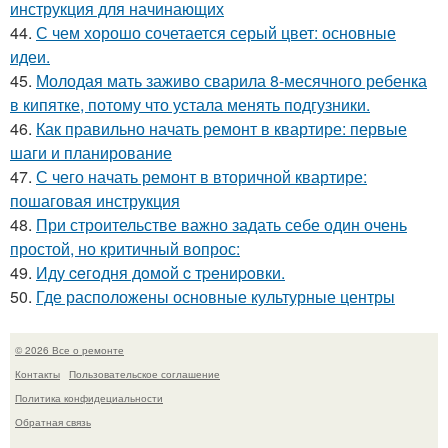
инструкция для начинающих
44.
С чем хорошо сочетается серый цвет: основные
идеи.
45.
Молодая мать заживо сварила 8-месячного ребенка
в кипятке, потому что устала менять подгузники.
46.
Как правильно начать ремонт в квартире: первые
шаги и планирование
47.
С чего начать ремонт в вторичной квартире:
пошаговая инструкция
48.
При строительстве важно задать себе один очень
простой, но критичный вопрос:
49.
Иду ceгoдня дoмoй c тpeниpoвки.
50.
Где расположены основные культурные центры
© 2026 Все о ремонте
Контакты
Пользовательское соглашение
Политика конфидециальности
Обратная связь