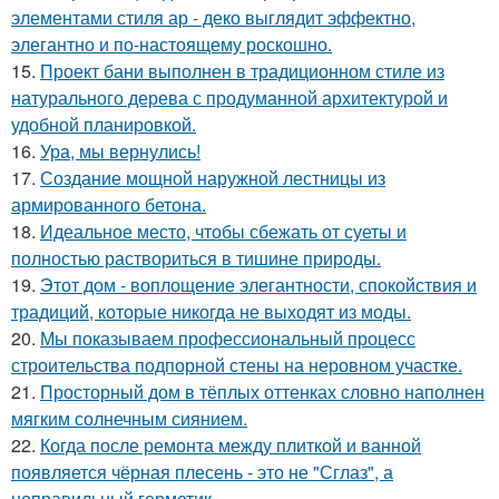
элементами стиля ар - деко выглядит эффектно,
элегантно и по-настоящему роскошно.
15.
Проект бани выполнен в традиционном стиле из
натурального дерева с продуманной архитектурой и
удобной планировкой.
16.
Ура, мы вернулись!
17.
Создание мощной наружной лестницы из
армированного бетона.
18.
Идеальное место, чтобы сбежать от суеты и
полностью раствориться в тишине природы.
19.
Этот дом - воплощение элегантности, спокойствия и
традиций, которые никогда не выходят из моды.
20.
Мы показываем профессиональный процесс
строительства подпорной стены на неровном участке.
21.
Просторный дом в тёплых оттенках словно наполнен
мягким солнечным сиянием.
22.
Когда после ремонта между плиткой и ванной
появляется чёрная плесень - это не "Сглаз", а
неправильный герметик.