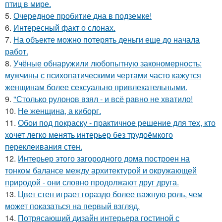
птиц в мире.
5.
Очередное пробитие дна в подземке!
6.
Интересный факт о слонах.
7.
На объекте можно потерять деньги еще до начала
работ.
8.
Учёные обнаружили любопытную закономерность:
мужчины с психопатическими чертами часто кажутся
женщинам более сексуально привлекательными.
9.
"Столько рулонов взял - и всё равно не хватило!
10.
Не женщина, а киборг.
11.
Обои под покраску - практичное решение для тех, кто
хочет легко менять интерьер без трудоёмкого
переклеивания стен.
12.
Интерьер этого загородного дома построен на
тонком балансе между архитектурой и окружающей
природой - они словно продолжают друг друга.
13.
Цвет стен играет гораздо более важную роль, чем
может показаться на первый взгляд.
14.
Потрясающий дизайн интерьера гостиной с