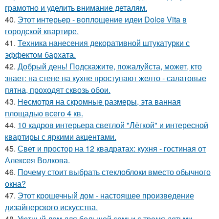
грамотно и уделить внимание деталям.
40.
Этот интерьер - воплощение идеи Dolce Vita в
городской квартире.
41.
Техника нанесения декоративной штукатурки с
эффектом бархата.
42.
Добрый день! Подскажите, пожалуйста, может, кто
знает: на стене на кухне проступают желто - салатовые
пятна, проходят сквозь обои.
43.
Несмотря на скромные размеры, эта ванная
площадью всего 4 кв.
44.
10 кадров интерьера светлой "Лёгкой" и интересной
квартиры с яркими акцентами.
45.
Свет и простор на 12 квадратах: кухня - гостиная от
Алексея Волкова.
46.
Почему стоит выбрать стеклоблоки вместо обычного
окна?
47.
Этот крошечный дом - настоящее произведение
дизайнерского искусства.
48.
Уютный дом для большой семьи с тремя детьми -