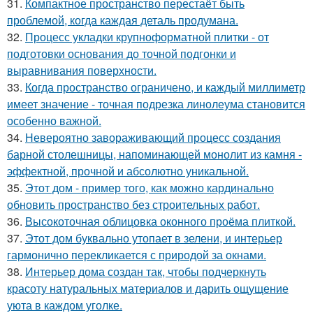
31.
Компактное пространство перестаёт быть
проблемой, когда каждая деталь продумана.
32.
Процесс укладки крупноформатной плитки - от
подготовки основания до точной подгонки и
выравнивания поверхности.
33.
Когда пространство ограничено, и каждый миллиметр
имеет значение - точная подрезка линолеума становится
особенно важной.
34.
Невероятно завораживающий процесс создания
барной столешницы, напоминающей монолит из камня -
эффектной, прочной и абсолютно уникальной.
35.
Этот дом - пример того, как можно кардинально
обновить пространство без строительных работ.
36.
Высокоточная облицовка оконного проёма плиткой.
37.
Этот дом буквально утопает в зелени, и интерьер
гармонично перекликается с природой за окнами.
38.
Интерьер дома создан так, чтобы подчеркнуть
красоту натуральных материалов и дарить ощущение
уюта в каждом уголке.