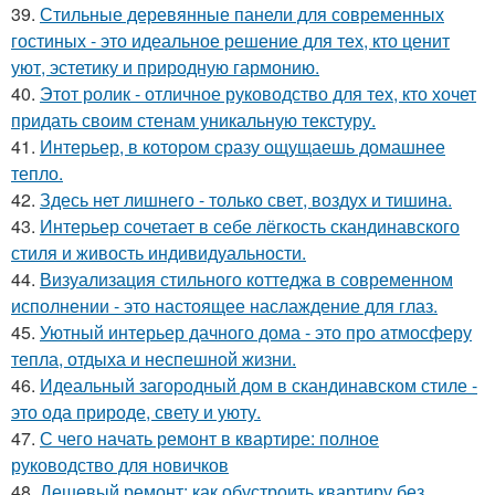
39.
Стильные деревянные панели для современных
гостиных - это идеальное решение для тех, кто ценит
уют, эстетику и природную гармонию.
40.
Этот ролик - отличное руководство для тех, кто хочет
придать своим стенам уникальную текстуру.
41.
Интерьер, в котором сразу ощущаешь домашнее
тепло.
42.
Здесь нет лишнего - только свет, воздух и тишина.
43.
Интерьер сочетает в себе лёгкость скандинавского
стиля и живость индивидуальности.
44.
Визуализация стильного коттеджа в современном
исполнении - это настоящее наслаждение для глаз.
45.
Уютный интерьер дачного дома - это про атмосферу
тепла, отдыха и неспешной жизни.
46.
Идеальный загородный дом в скандинавском стиле -
это ода природе, свету и уюту.
47.
С чего начать ремонт в квартире: полное
руководство для новичков
48.
Дешевый ремонт: как обустроить квартиру без