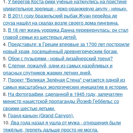
1.
У берегов Коста-рики учёные наткнулись на поистине
удивительное зрелище - ярко-оранжевую акулу - няньку.
2.
В 2011 году бразильский рыбак Жуан перейра де
соуза нашёл на скалах возле своего дома пингвина.
3.
В 18 лет жизнь уоррика Данна перевернулась: он стал
главой семьи из шестерых детей.
4.
Представьте: в Греции впервые за 1700 лет построили
новый храм, посвящённый древнегреческим богам.
5.
Обои с пузырями - новый дизайнерский тренд?
6.
Слепни, пожалуй, одни из самых назойливых и
опасных спутников жарких летних дней.
7.
Проект "Великая Зелёная Стена" считается одной из
самых масштабных экологических инициатив в истории.
8.
На фотографии, сделанной в 1945 году, запечатлен
министр нацистской пропаганды Йозеф Геббельс со
своими шестью детьми.
9.
Гранд-каньон (Grand Canyon).
10.
Два года назад я ушла от мужа - отношения были
тяжёлые, терпеть дальше просто не могла.