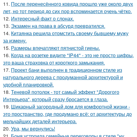
11.
После перенесённого ковида прошло уже около двух
лет, но тот период до сих пор вспоминается очень чётко.
12.
Интересный факт о слонах.
13.
Экзамен на права в абсурд превратился.
14.
Китаянка решила отомстить своему бывшему мужу
за измену.
15.
Размеры впечатляют пятнистой гиены.
16.
Когда на розетке видите "IP44" - это не просто цифры,
это ваша страховка от короткого замыкания.
17.
Проект бани выполнен в традиционном стиле из
натурального дерева с продуманной архитектурой и
удобной планировкой.
18.
Теневой потолок - тот самый эффект "Дорогого
Интерьера", который сразу бросается в глаза.
19.
Шикарный загородный дом для комфортной жизни -
это пространство, где продумано всё: от архитектуры до
мельчайших деталей интерьера.
20.
Ура, мы вернулись!
21.
Боня устроила семейные переговоры в стиле "ну