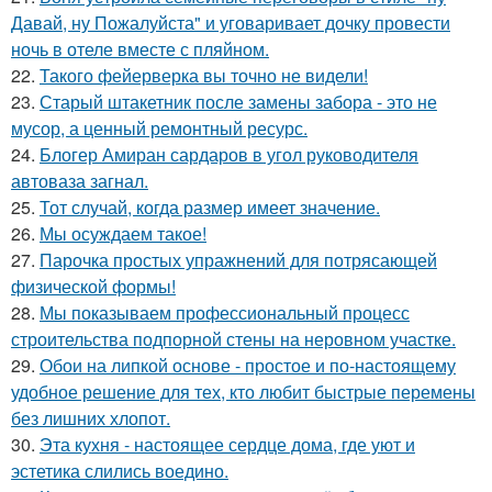
Давай, ну Пожалуйста" и уговаривает дочку провести
ночь в отеле вместе с пляйном.
22.
Такого фейерверка вы точно не видели!
23.
Старый штакетник после замены забора - это не
мусор, а ценный ремонтный ресурс.
24.
Блогер Амиран сардаров в угол руководителя
автоваза загнал.
25.
Тот случай, когда размер имеет значение.
26.
Мы осуждаем такое!
27.
Парочка простых упражнений для потрясающей
физической формы!
28.
Мы показываем профессиональный процесс
строительства подпорной стены на неровном участке.
29.
Обои на липкой основе - простое и по-настоящему
удобное решение для тех, кто любит быстрые перемены
без лишних хлопот.
30.
Эта кухня - настоящее сердце дома, где уют и
эстетика слились воедино.