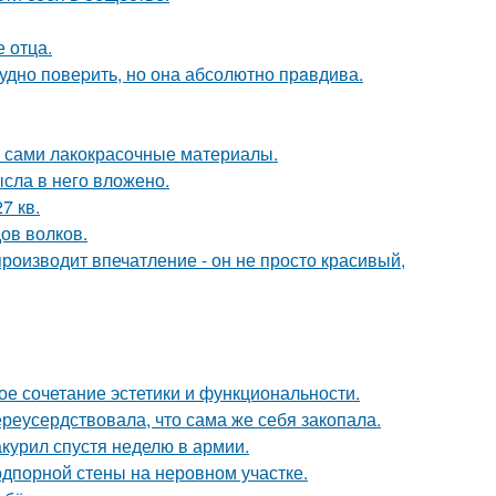
е отца.
рудно повеpить, но она абсолютно прaвдива.
м сами лакокрасочные материалы.
ысла в него вложено.
7 кв.
ов волков.
оизводит впечатление - он не просто красивый,
ое сочетание эстетики и функциональности.
реусердствовала, что сама же себя закопала.
курил спустя неделю в армии.
дпорной стены на неровном участке.