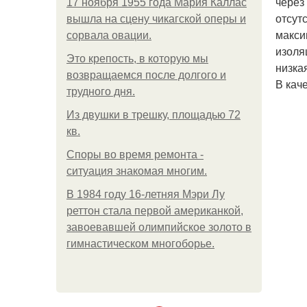
через
17 ноября 1955 года Мария Каллас
отсут
вышла на сцену чикагской оперы и
макси
сорвала овации.
изоля
Это крепость, в которую мы
низка
возвращаемся после долгого и
В кач
трудного дня.
Из двушки в трешку, площадью 72
кв.
Споры во время ремонта -
ситуация знакомая многим.
В 1984 году 16-летняя Мэри Лу
реттон стала первой американкой,
завоевавшей олимпийское золото в
гимнастическом многоборье.