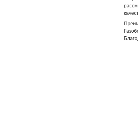
рассм
качес
Преим
Газоб
Благо