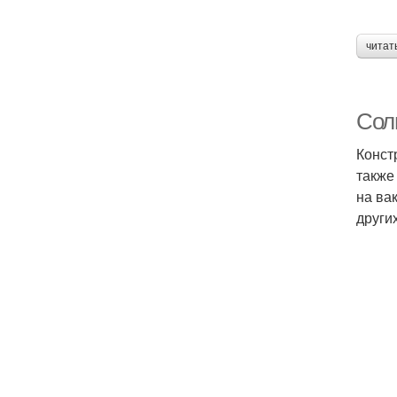
читат
Сол
Конст
также
на ва
други