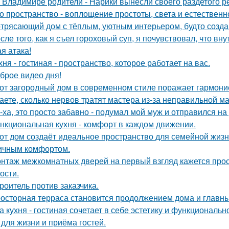
 Владимире родители - Нарики вынесли своего раздетого р
о пространство - воплощение простоты, света и естественн
трясающий дом с тёплым, уютным интерьером, будто созда
сле того, как я съел гороховый суп, я почувствовал, что вн
я атака!
хня - гостиная - пространство, которое работает на вас.
брое видео дня!
от загородный дом в современном стиле поражает гармоние
аете, сколько нервов тратят мастера из-за неправильной 
-ха, это просто забавно - подумал мой муж и отправился на
нкциональная кухня - комфорт в каждом движении.
от дом создаёт идеальное пространство для семейной жизн
ичным комфортом.
нтаж межкомнатных дверей на первый взгляд кажется прост
ости.
роитель против заказчика.
осторная терраса становится продолжением дома и главны
а кухня - гостиная сочетает в себе эстетику и функциональ
 для жизни и приёма гостей.