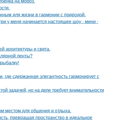
ебёнка на мороз.
ости.
нным для жизни в гармонии с природой.
утри у меня начинается настоящее шоу - мини -
й архитектуры и света.
малярной ленты?
 рыбалку!
и, где сдержанная элегантность гармонирует с
ой задачей, но на деле требует внимательности
м местом для общения и отдыха.
ность, превращая пространство в идеальное