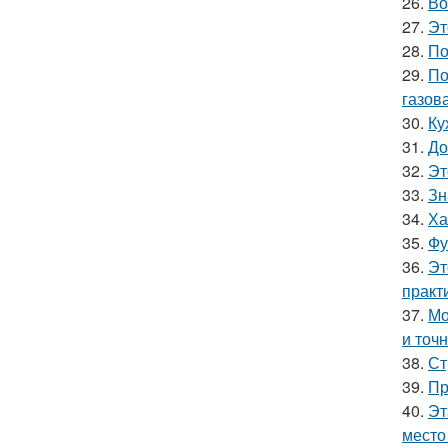
26.
Во
27.
Эт
28.
По
29.
По
газова
30.
Ку
31.
До
32.
Эт
33.
Зн
34.
Ха
35.
Фу
36.
Эт
практ
37.
Мо
и точн
38.
Ст
39.
Пр
40.
Эт
место