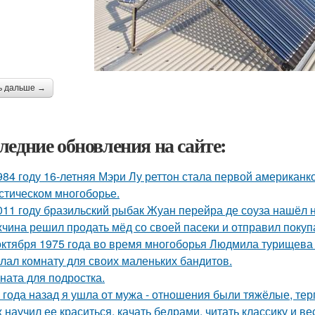
ь дальше →
ледние обновления на сайте:
984 году 16-летняя Мэри Лу реттон стала первой американк
стическом многоборье.
011 году бразильский рыбак Жуан перейра де соуза нашёл н
чина решил продать мёд со своей пасеки и отправил покупа
октября 1975 года во время многоборья Людмила турищева
лал комнату для своих маленьких бандитов.
ната для подростка.
 года назад я ушла от мужа - отношения были тяжёлые, тер
 научил ее краситься, качать бедрами, читать классику и ве