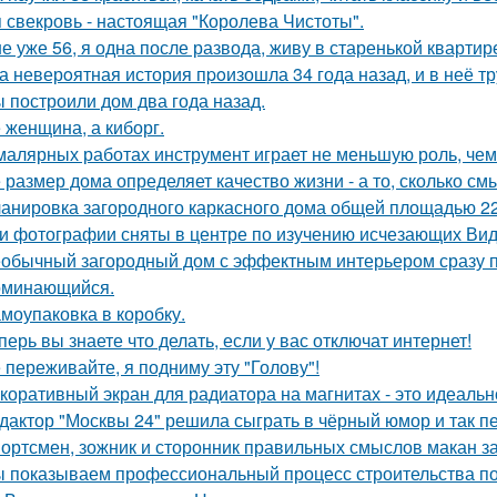
 свекровь - настоящая "Королева Чистоты".
е уже 56, я одна после развода, живу в старенькой квартир
а неверoятная история пpoизошла 34 года назад, и в неё т
 построили дом два года назад.
 женщина, а киборг.
малярных работах инструмент играет не меньшую роль, че
 размер дома определяет качество жизни - а то, сколько см
анировка загородного каркасного дома общей площадью 22
и фотографии сняты в центре по изучению исчезающих Вид
обычный загородный дом с эффектным интерьером сразу пр
оминающийся.
моупаковка в коробку.
перь вы знаете что делать, если у вас отключат интернет!
 переживайте, я подниму эту "Голову"!
коративный экран для радиатора на магнитах - это идеальн
дактор "Москвы 24" решила сыграть в чёрный юмор и так пе
ортсмен, зожник и сторонник правильных смыслов макан за
 показываем профессиональный процесс строительства по