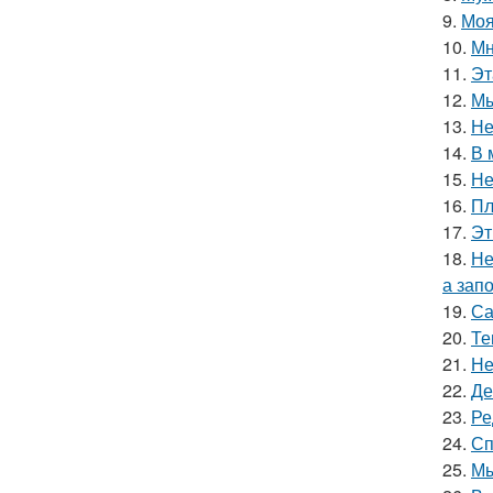
9.
Моя
10.
Мн
11.
Эт
12.
Мы
13.
Не
14.
В 
15.
Не
16.
Пл
17.
Эт
18.
Не
а зап
19.
Са
20.
Те
21.
Не
22.
Де
23.
Ре
24.
Сп
25.
Мы