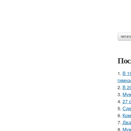
читат
Пос
1.
В 1
гимна
2.
В 2
3.
Муж
4.
27 
5.
Сде
6.
Ком
7.
Два
8.
Муж