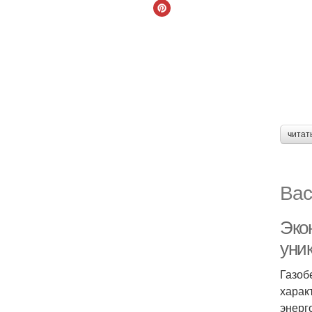
читат
Вас
Эко
уни
Газоб
харак
энерг