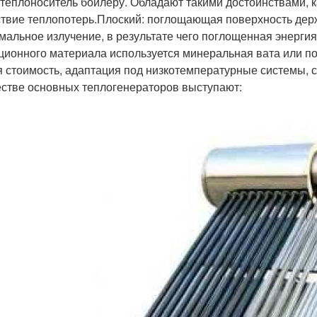
 теплоноситель бойлеру. Обладают такими достоинствами, 
ствие теплопотерь.Плоский: поглощающая поверхность дер
мальное излучение, в результате чего поглощенная энергия
ционного материала используется минеральная вата или п
я стоимость, адаптация под низкотемпературные системы, 
естве основных теплогенераторов выступают: