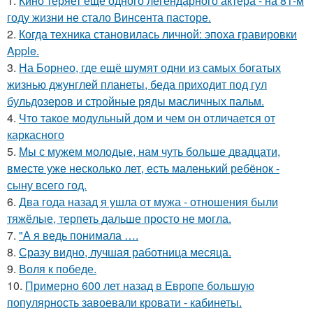
1.
Кино теряет ещё одного легендарного актёра - на 81-м
году жизни не стало Винсента пасторе.
2.
Когда техника становилась личной: эпоха гравировки
Apple.
3.
На Борнео, где ещё шумят одни из самых богатых
жизнью джунглей планеты, беда приходит под гул
бульдозеров и стройные ряды масличных пальм.
4.
Что такое модульный дом и чем он отличается от
каркасного
5.
Мы с мужем молодые, нам чуть больше двадцати,
вместе уже несколько лет, есть маленький ребёнок -
сыну всего год.
6.
Два года назад я ушла от мужа - отношения были
тяжёлые, терпеть дальше просто не могла.
7.
"А я ведь понимала ….
8.
Сразу видно, лучшая работница месяца.
9.
Воля к победе.
10.
Примерно 600 лет назад в Европе большую
популярность завоевали кровати - кабинеты.