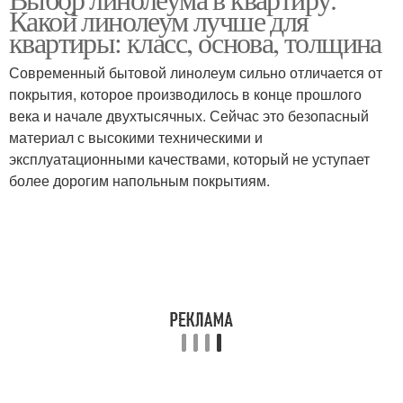
Линолеум на кухне
Какой линолеум лучше для
соответствии
квартиры: класс, основа, толщина
Современный бытовой линолеум сильно отличается от
покрытия, которое производилось в конце прошлого
Гетерогенный линолеум
Смешанный линолеум
века и начале двухтысячных. Сейчас это безопасный
материал с высокими техническими и
эксплуатационными качествами, который не уступает
более дорогим напольным покрытиям.
Коммерческий
Линолеум под ламинат
линолеум
Линолеум из
натуральных
Линолеум по составу
материалов