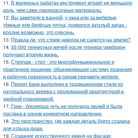
11.
В малярных работах инструмент играет не меньшую
роль, чем сами лакокрасочные материалы.
12.
Вы заметили в ванной, у окна или за мебелью
тёмные или белёсые пятна, появился затхлый запах -
вполне возможно, это плесень.
13.
Правда ли, что стриж никогда не садится на землю?
14.
55 000 теннисных мячей после турнира уимблдон
получают вторую жизнь.
15.
Стеллаж - стол - это многофункциональное и
практичное решение, объединяющее систему хранения
и рабочую поверхность в одном предмете мебели.
16.
Проект бани выполнен в традиционном стиле из
натурального дерева с продуманной архитектурой и
удобной планировкой.
17.
Горе - блохерша чуть не получила люлей и была
послана в одном конкретном направлении.
18.
Это пространство, где каждая деталь будто создана
для отдыха души.
19.
Создание искусственного камня на фасаде.