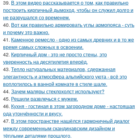
39.
В этом видео рассказывается о том, как правильно
построить кирпичный дымоход, чтобы он служил долго и
не разрушался со временем.
40.
Вот как правильно армировать углы армопояса - суть
и почему это важно.
41.
Каменное ремесло - одно из самых древних и в то же
время самых сложных в освоении.
42.
Кирпичный дом - это не просто стены, это
уверенность на десятилетия вперёд.
43.
Тепло натуральных материалов, сдержанная
элегантность и атмосфера альпийского уюта - всё это
воплотилось в ванной комнате в стиле шале.
44.
Зачем маляры стеклохолст используют?
45.
Решили развлечься с мужем.
46.
Кухня - гостиная в этом загородном доме - настоящая
ода утончённости и вкусу.
47.
В этом пространстве нашёлся гармоничный диалог
между современным скандинавским дизайном и
тёплыми деталями прошлого.