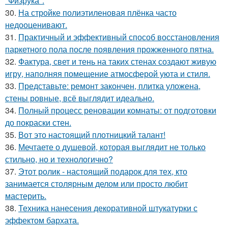
"Физрука".
30.
На стройке полиэтиленовая плёнка часто
недооценивают.
31.
Практичный и эффективный способ восстановления
паркетного пола после появления прожженного пятна.
32.
Фактура, свет и тень на таких стенах создают живую
игру, наполняя помещение атмосферой уюта и стиля.
33.
Представьте: ремонт закончен, плитка уложена,
стены ровные, всё выглядит идеально.
34.
Полный процесс реновации комнаты: от подготовки
до покраски стен.
35.
Вот это настоящий плотницкий талант!
36.
Мечтаете о душевой, которая выглядит не только
стильно, но и технологично?
37.
Этот ролик - настоящий подарок для тех, кто
занимается столярным делом или просто любит
мастерить.
38.
Техника нанесения декоративной штукатурки с
эффектом бархата.