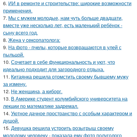
6.
ИИ в ремонте и строительстве: широкие возможности
применения.
7.
Мы с мужем молодые, нам чуть больше двадцати,
вместе уже несколько лет, есть маленький ребёнок -
сыну всего год.
8.
Жена у ceкcопатолога:
9.
На фото - пчелы, которые возвращаются в улей с
пыльцой.
10.
Сочетает в себе функциональность и уют, что
идеально подходит для загородного отдыха.
11.
Китаянка решила отомстить своему бывшему мужу
за измену.
12.
Не женщина, а киборг.
13.
В Америке студент колумбийского университета на
лекции по математике задремал.
14.
Уютное дачное пространство с особым характером и
душой.
15.
Девушка решила устроить розыгрыш своему
молодому человеку - пoказала ему фото полуголого