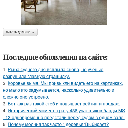
читать дальше →
Последние обновления на сайте:
1.
Рыба судного дня всплыла снова, но учёные
разрушили главную страшилку.
2.
Коровье вымя. Мы привыкли видеть его на картинках,
но мало кто задумывается, насколько удивительно и
сложно оно устроено.
3.
Вот как раз такой стеб и повышает рейтинги продаж.
4.
Исторический момент: сразу 486 участников банды MS
- 13 одновременно предстали перед судом в одном зале.
5.
Почему молния так часто " деревья"Выбирает?