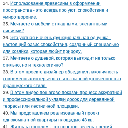
34.
Использование древесины в оформлении
пространства - это всегда про уют, спокойствие и
умиротворение.
35.
Мечтаете о мебели с плавными, элегантными
линиями?
36.
Эта уютная и очень функциональная однушка -
настоящий оазис спокойствия, созданный специально
для хозяйки, которая любит природу.
37.
Мечтаете о душевой, которая выглядит не только
стильно, но и технологично?
38.
В этом проекте дизайнер объединил лаконичность
современных интерьеров с изысканной утонченностью
французского стиля.
39.
В этом видео пошагово показан процесс аккуратной
и профессиональной укладки досок для деревянной
террасы или лестничной площадки.
40.
Мы представляем реализованный проект
однокомнатной квартиры площадью 43 кв.
41.
Жизнь за городом - это простор, зелень, свежий