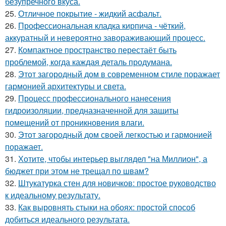
безупречного вкуса.
25.
Отличное покрытие - жидкий асфальт.
26.
Профессиональная кладка кирпича - чёткий,
аккуратный и невероятно завораживающий процесс.
27.
Компактное пространство перестаёт быть
проблемой, когда каждая деталь продумана.
28.
Этот загородный дом в современном стиле поражает
гармонией архитектуры и света.
29.
Процесс профессионального нанесения
гидроизоляции, предназначенной для защиты
помещений от проникновения влаги.
30.
Этот загородный дом своей легкостью и гармонией
поражает.
31.
Хотите, чтобы интерьер выглядел "на Миллион", а
бюджет при этом не трещал по швам?
32.
Штукатурка стен для новичков: простое руководство
к идеальному результату.
33.
Как выровнять стыки на обоях: простой способ
добиться идеального результата.