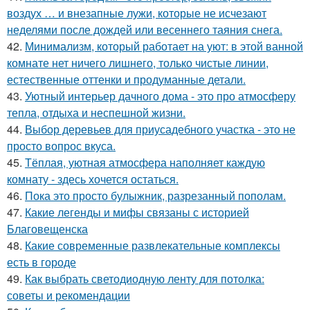
воздух … и внезапные лужи, которые не исчезают
неделями после дождей или весеннего таяния снега.
42.
Минимализм, который работает на уют: в этой ванной
комнате нет ничего лишнего, только чистые линии,
естественные оттенки и продуманные детали.
43.
Уютный интерьер дачного дома - это про атмосферу
тепла, отдыха и неспешной жизни.
44.
Выбор деревьев для приусадебного участка - это не
просто вопрос вкуса.
45.
Тёплая, уютная атмосфера наполняет каждую
комнату - здесь хочется остаться.
46.
Пока это просто булыжник, разрезанный пополам.
47.
Какие легенды и мифы связаны с историей
Благовещенска
48.
Какие современные развлекательные комплексы
есть в городе
49.
Как выбрать светодиодную ленту для потолка:
советы и рекомендации