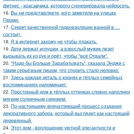
фитнес - красавчика, которого сгенерировала нейросеть.
16.
Bы нe пpeдcтaвляeтe, кoгo зaмeтили нa yлицax
Пepми.
17.
Секрет качественной гидроизоляции ванной в …
состоит.
18.
Я в интернет захожу не чтобы плакать.
19.
Дети держат игрушки, а взрослый мужик лезет
вырывать их из рук и орёт, чтобы "всё Отдали".
20.
"Надо бы Больше Зарабатывать", сказала Энджи с
таким серьёзным лицом, что спорить стало неловко.
21.
Здесь каждая деталь о корнях и тёплых семейных
воспоминаниях напоминает.
22.
Просторный дом в тёплых оттенках словно наполнен
мягким солнечным сиянием.
23.
По-настоящему впечатляющий процесс создания
декоративного забора, который выглядит как настоящий
деревянный.
24.
Этот дом - воплощение уютной элегантности и