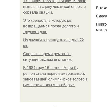
17 ноября 1955 года Мария Каллас
вышла на сцену чикагской оперы и
В так
сорвала овации.
Сдела
Это крепость, в которую мы
Приго
возвращаемся после долгого и
матер
трудного дня.
Из двушки в трешку, площадью 72
кв.
Споры во время ремонта -
ситуация знакомая многим.
В 1984 году 16-летняя Мэри Лу
реттон стала первой американкой,
завоевавшей олимпийское золото в
гимнастическом многоборье.