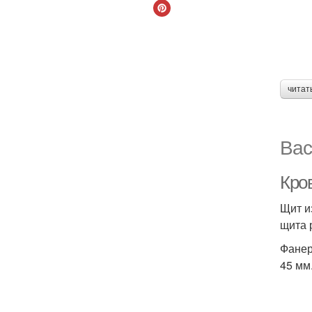
читат
Вас
Кро
Щит и
щита 
Фанер
45 мм