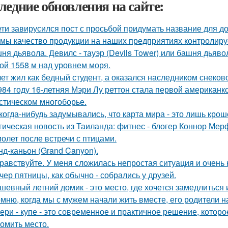
ледние обновления на сайте:
ети завирусился пост с просьбой придумать название для д
 мы качество продукции на наших предприятиях контролиру
ня дьявола. Девилс - тауэр (Devils Tower) или башня дьяв
ой 1558 м над уровнем моря.
лет жил как бедный студент, а оказался наследником снеков
984 году 16-летняя Мэри Лу реттон стала первой американк
стическом многоборье.
когда-нибудь задумывались, что карта мира - это лишь кро
гическая новость из Таиланда: фитнес - блогер Коннор Мер
олет после встречи с птицами.
нд-каньон (Grand Canyon).
равствуйте. У меня сложилась непростая ситуация и очень
чер пятницы, как обычно - собрались у друзей.
шевный летний домик - это место, где хочется замедлиться 
мню, когда мы с мужем начали жить вместе, его родители н
ери - купе - это современное и практичное решение, котор
номить место.