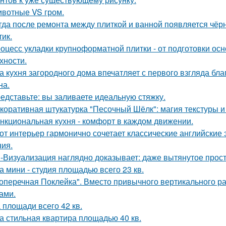
вотные VS гром.
гда после ремонта между плиткой и ванной появляется чёрн
тик.
оцесс укладки крупноформатной плитки - от подготовки ос
хности.
а кухня загородного дома впечатляет с первого взгляда бл
на.
едставьте: вы заливаете идеальную стяжку.
коративная штукатурка "Песочный Шёлк": магия текстуры и 
нкциональная кухня - комфорт в каждом движении.
от интерьер гармонично сочетает классические английски
ия.
-Визуализация наглядно доказывает: даже вытянутое прос
а мини - студия площадью всего 23 кв.
оперечная Поклейка". Вместо привычного вертикального ра
ами.
 площади всего 42 кв.
а стильная квартира площадью 40 кв.