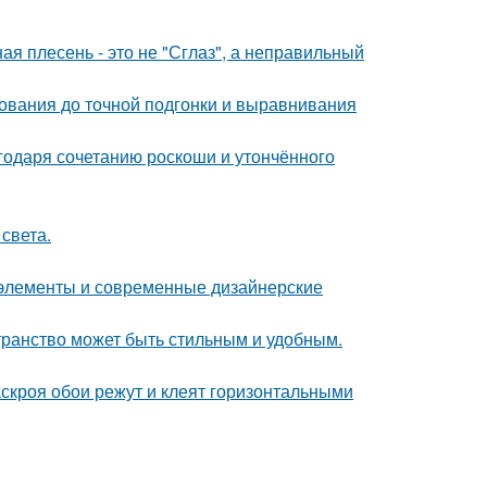
ая плесень - это не "Сглаз", а неправильный
нования до точной подгонки и выравнивания
агодаря сочетанию роскоши и утончённого
света.
е элементы и современные дизайнерские
транство может быть стильным и удобным.
скроя обои режут и клеят горизонтальными