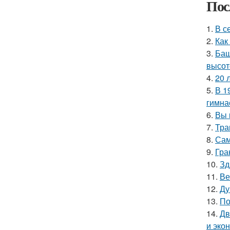
Пос
1.
В с
2.
Как
3.
Баш
высот
4.
20 
5.
В 1
гимна
6.
Вы 
7.
Тра
8.
Сам
9.
Гра
10.
Зд
11.
Ве
12.
Ду
13.
По
14.
Дв
и эко