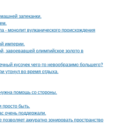
омашней запеканки.
ем.
ола - монолит вулканического происхождения
ой империи.
ой, завоевавшей олимпийское золото в
шечный кусочек чего-то невообразимо большего?
фи утонул во время отдыха.
 нужна помощь со стороны.
и просто быть.
ас очень поддержали.
ое позволяет аккуратно зонировать пространство