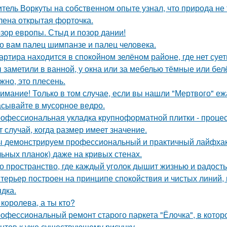
тель Воркуты на собственном опыте узнал, что природа не 
лена открытая форточка.
зор европы. Стыд и позор дании!
о вам палец шимпанзе и палец человека.
артира находится в спокойном зелёном районе, где нет суе
 заметили в ванной, у окна или за мебелью тёмные или бел
жно, это плесень.
имание! Только в том случае, если вы нашли "Мертвого" еж
сывайте в мусорное ведро.
офессиональная укладка крупноформатной плитки - процесс
т случай, когда размер имеет значение.
 демонстрируем профессиональный и практичный лайфхак 
льных планок) даже на кривых стенах.
о пространство, где каждый уголок дышит жизнью и радость
терьер построен на принципе спокойствия и чистых линий,
ядка.
 королева, а ты кто?
офессиональный ремонт старого паркета "Ёлочка", в котор
нтов к уже существующему рисунку.