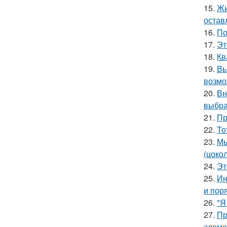
15.
Жи
остав
16.
По
17.
Эт
18.
Кв
19.
Вы
возмо
20.
Вн
выбра
21.
Пр
22.
То
23.
Мы
(цоко
24.
Эт
25.
Ин
и пор
26.
"Я
27.
Пр
элеме