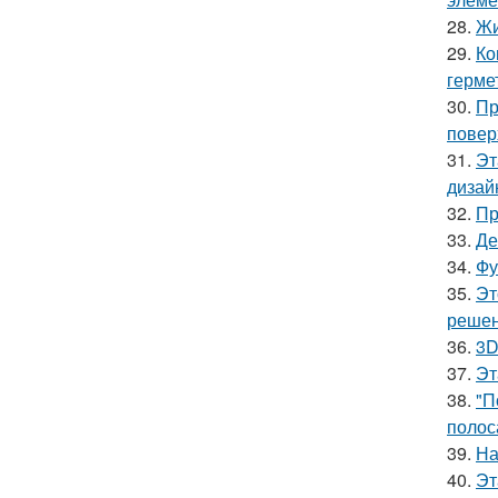
28.
Жи
29.
Ко
герме
30.
Пр
повер
31.
Эт
дизай
32.
Пр
33.
Де
34.
Фу
35.
Эт
решен
36.
3D
37.
Эт
38.
"П
полос
39.
На
40.
Эт