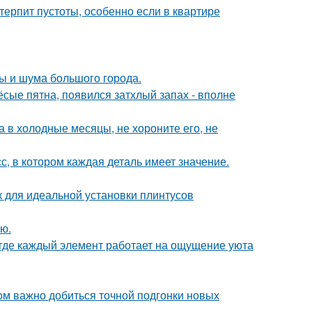
терпит пустоты, особенно если в квартире
ты и шума большого города.
ёсые пятна, появился затхлый запах - вполне
а в холодные месяцы, не хороните его, не
, в котором каждая деталь имеет значение.
для идеальной установки плинтусов
ю.
 где каждый элемент работает на ощущение уюта
ом важно добиться точной подгонки новых