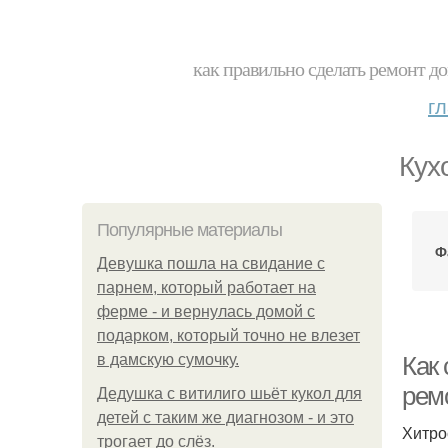
как правильно сделать ремонт до
г
Кух
Популярные материалы
Ф
Девушка пошла на свидание с
парнем, который работает на
ферме - и вернулась домой с
подарком, который точно не влезет
в дамскую сумочку.
Как
рем
Дедушка с витилиго шьёт кукол для
детей с таким же диагнозом - и это
Хитро
трогает до слёз.