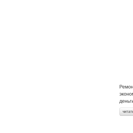
Ремон
эконо
деньг
читат