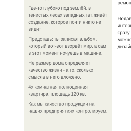
ремон
Где-то глубоко под землёй, в
тенистых лесах западных гат, живёт
Недав
создание, которое почти никто не
интер
видит.
сразу 
можно
Представь: ты записал альбом,
дизай
который вот-вот взорвёт мир, а сам
в этот момент ночуешь в машине.
Не размер дома определяет
качество жизни - а то, сколько
смысла в него вложено.
4x комнатная полноценная
квартира, площадь 120 кв.
Как мы качество продукции на
наших предприятиях контролируем.