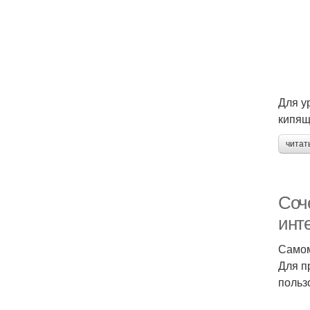
Для у
кипящ
читат
Соч
инт
Самом
Для п
польз