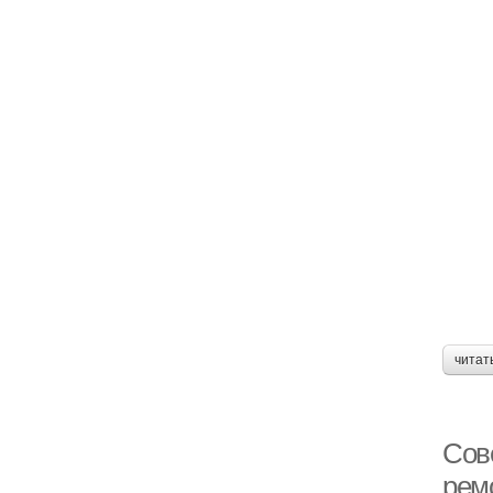
читат
Сове
рем