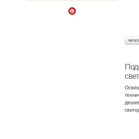
читат
Под
све
Освещ
техни
дешев
свето