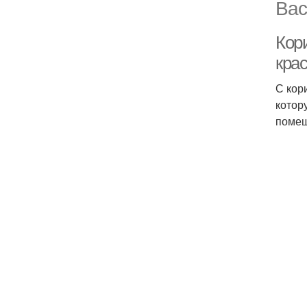
Вас
Кори
кра
С кор
котор
помещ