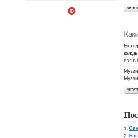
читат
Как
Екате
кажды
вас в
Музеи
Музеи
читат
Пос
1.
Сен
2.
Баш