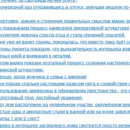
 очередной раз отправившись в отпуск, девушки решили по
ортсмен, зожник и сторонник правильных смыслов макан за
 показываем процесс нанесения декоративной штукатурки 
ухлетняя девочка спасла отца и стала героиней соцсетей.
ня уже не видит границ: призналась, что вместо лака льёт 
торы проекта показали, что выразительность интерьера вов
тных идей и внимания к деталям.
этом видео показан поэтапный процесс создания настенн
ианской штукатурки.
рошо, когда мужчина в семье с юмором!
осторная спальня настоящим оазисом уюта и спокойствия с
пользование древесины в оформлении пространства - это в
опотливый труд, достойный уважения.
от дом расположен на уединённом участке, окружённом в
стые швы и аккуратные стыки в ванной или на кухне завися
итка 1 или 2 сорт?
рево в интерьере загородного дома смотрится просто вели