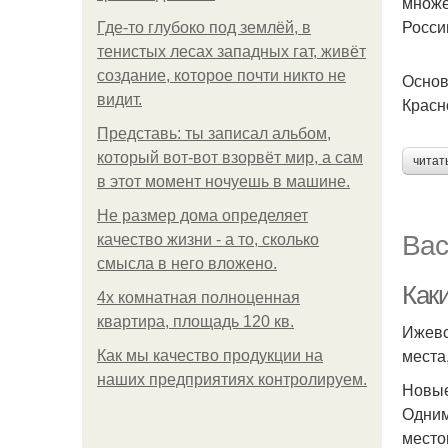
множе
Росси
Где-то глубоко под землёй, в
тенистых лесах западных гат, живёт
создание, которое почти никто не
Основ
видит.
Красн
Представь: ты записал альбом,
который вот-вот взорвёт мир, а сам
читат
в этот момент ночуешь в машине.
Не размер дома определяет
Вас
качество жизни - а то, сколько
смысла в него вложено.
Как
4x комнатная полноценная
квартира, площадь 120 кв.
Ижевс
места
Как мы качество продукции на
наших предприятиях контролируем.
Новые
Одним
место