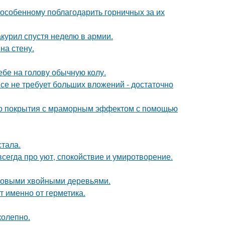
-особенному поблагодарить горничных за их
курил спустя неделю в армии.
на стену.
себе на голову обычную колу.
се не требует больших вложений - достаточно
ого покрытия с мраморным эффектом с помощью
тала.
сегда про уют, спокойствие и умиротворение.
ековыми хвойными деревьями.
т именно от герметика.
колепно.