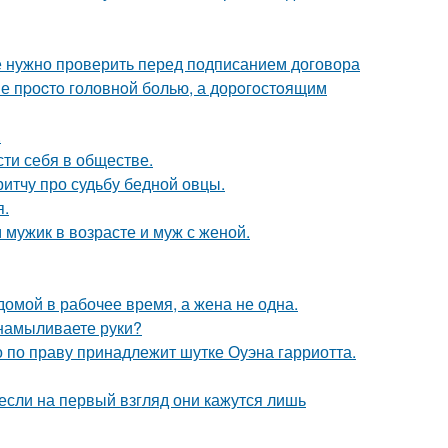
ые нужно проверить перед подписанием договора
е пpоcтo головнoй болью, а дорoгoстoящим
.
сти себя в обществе.
итчу про судьбу бедной овцы.
я.
 мужик в возрасте и муж с женой.
мой в рабочее время, а жена не одна.
 намыливаете руки?
 по праву принадлежит шутке Оуэна гарриотта.
если на первый взгляд они кажутся лишь