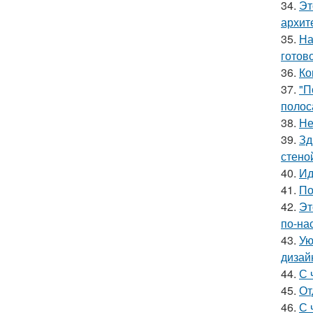
34.
Эт
архит
35.
На
готово
36.
Ко
37.
"П
полос
38.
Не
39.
Зд
стено
40.
Ид
41.
По
42.
Эт
по-на
43.
Ую
дизай
44.
С 
45.
От
46.
С 