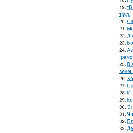
19.
"В
труд.
20.
Сп
21.
Мы
22.
Дв
23.
Бо
24.
Ав
грамо
25.
В 
венец
26.
Хо
27.
Пр
28.
Ис
29.
Кр
30.
Эт
31.
Чи
32.
Пл
33.
Де