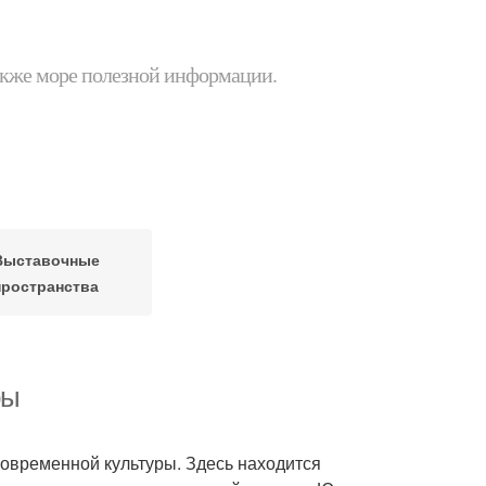
 также море полезной информации.
Выставочные
пространства
ры
 современной культуры. Здесь находится