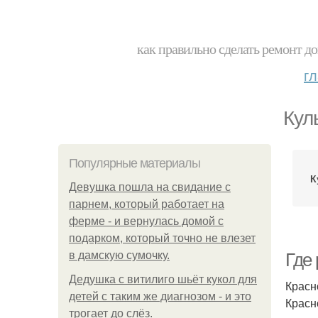
как правильно сделать ремонт до
г
Кул
Популярные материалы
К
Девушка пошла на свидание с
парнем, который работает на
ферме - и вернулась домой с
подарком, который точно не влезет
в дамскую сумочку.
Где
Дедушка с витилиго шьёт кукол для
Красн
детей с таким же диагнозом - и это
Красн
трогает до слёз.