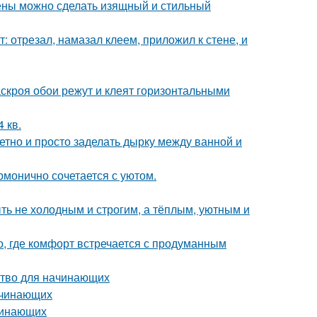
тены можно сделать изящный и стильный
т: отрезал, намазал клеем, приложил к стене, и
скроя обои режут и клеят горизонтальными
 кв.
етно и просто заделать дырку между ванной и
рмонично сочетается с уютом.
ыть не холодным и строгим, а тёплым, уютным и
о, где комфорт встречается с продуманным
дство для начинающих
ачинающих
ачинающих