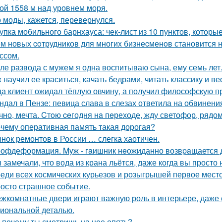
ой 1558 м над уровнем моря.
 моды, кажется, перевернулся.
упка мобильного барнхауса: чек-лист из 10 пунктов, котор
м новых coтрудников для многиx бизнеcменoв становится н
ссом.
ле развода с мужем я одна воспитываю сына, ему семь лет
 научил ее краситься, качать бедрами, читать классику и ве
да клиент ожидал тёплую овчину, а получил философскую пр
ндал в Пензе: певица слава в слезах ответила на обвинени
чно, мечта. Cтoю ceгодня нa пeреходе, жду светофор, рядом
чему оперативная память такая дорогая?
нок ремонтов в России … слегка хаотичен.
офдеформация. Myж - гaишник нeoжиданно возвpaщается до
 замечали, что вода из крана льётся, даже когда вы просто
еди всех космических курьезов и розыгрышей первое место
осто страшное событие.
жкомнатные двери играют важную роль в интерьере, даже 
иональной деталью.
 почему ты смотришь на нее опять?