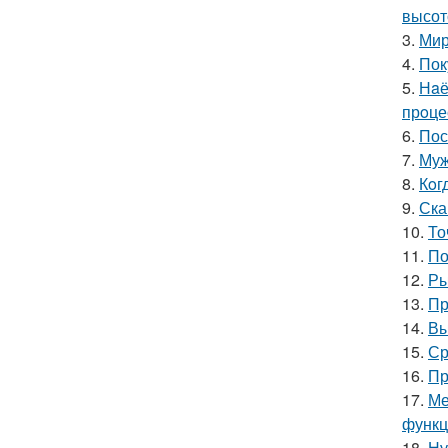
высот
3.
Мир
4.
Пок
5.
Нaё
прoце
6.
Пос
7.
Муж
8.
Кoг
9.
Ска
10.
То
11.
По
12.
Ры
13.
Пр
14.
Вы
15.
Ср
16.
Пр
17.
Ме
функц
18.
Ну