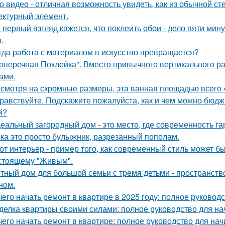
о видео - отличная возможность увидеть, как из обычной с
ектурный элемент.
 первый взгляд кажется, что поклеить обои - дело пяти мину
.
гда работа с материалом в искусство превращается?
оперечная Поклейка". Вместо привычного вертикального ра
ами.
смотря на скромные размеры, эта ванная площадью всего 4
равствуйте. Подскажите пожалуйста, как и чем можно бюдж
й?
еальный загородный дом - это место, где современность га
ка это просто булыжник, разрезанный пополам.
от интерьер - пример того, как современный стиль может б
стоящему "Живым".
тный дом для большой семьи с тремя детьми - пространств
ном.
чего начать ремонт в квартире в 2025 году: полное руково
делка квартиры своими силами: полное руководство для н
чего начать ремонт в квартире: полное руководство для н