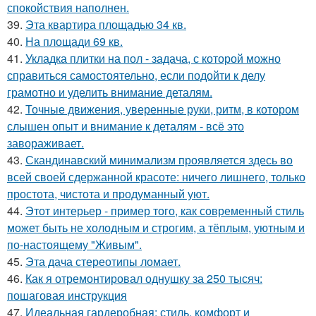
спокойствия наполнен.
39.
Эта квартира площадью 34 кв.
40.
На площади 69 кв.
41.
Укладка плитки на пол - задача, с которой можно
справиться самостоятельно, если подойти к делу
грамотно и уделить внимание деталям.
42.
Точные движения, уверенные руки, ритм, в котором
слышен опыт и внимание к деталям - всё это
завораживает.
43.
Скандинавский минимализм проявляется здесь во
всей своей сдержанной красоте: ничего лишнего, только
простота, чистота и продуманный уют.
44.
Этот интерьер - пример того, как современный стиль
может быть не холодным и строгим, а тёплым, уютным и
по-настоящему "Живым".
45.
Эта дача стереотипы ломает.
46.
Как я отремонтировал однушку за 250 тысяч:
пошаговая инструкция
47.
Идеальная гардеробная: стиль, комфорт и