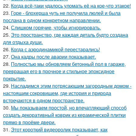
22.
Когда всё-таки удалось уломать её на кое-что этакое!
23.
Горе - блохерша чуть не получила люлей и была
послана в одном конкретном направлении.
24.
Слишком горячие, чтобы игнорировать.
25.
Это пространство, где каждая деталь будто создана
для отдыха души.
26.
Когда с аэродинамикой перестарались!
27.
Она кадры после аварии показывает.
28.
Полностью мы обновляем бетонный пол в гараже,
превращая его в прочное и стильное эпоксидное
покрытие.
29.
Насладимся этим потрясающим загородным домом -
настоящим сокровищем, где история и природа
встречаются в одном пространстве.
30.
Мы показываем простой, но впечатляющий способ
создать декоративный коврик из керамической плитки
прямо в проёме двери.
31.
Этот короткий видеоролик показывает, как