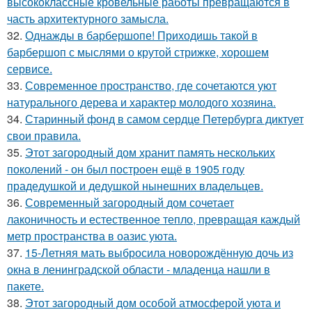
высококлассные кровельные работы превращаются в
часть архитектурного замысла.
32.
Однажды в барбершопе! Приходишь такой в
барбершоп с мыслями о крутой стрижке, хорошем
сервисе.
33.
Современное пространство, где сочетаются уют
натурального дерева и характер молодого хозяина.
34.
Старинный фонд в самом сердце Петербурга диктует
свои правила.
35.
Этот загородный дом хранит память нескольких
поколений - он был построен ещё в 1905 году
прадедушкой и дедушкой нынешних владельцев.
36.
Современный загородный дом сочетает
лаконичность и естественное тепло, превращая каждый
метр пространства в оазис уюта.
37.
15-Летняя мать выбросила новорождённую дочь из
окна в ленинградской области - младенца нашли в
пакете.
38.
Этот загородный дом особой атмосферой уюта и