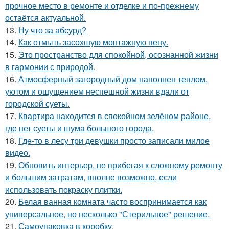
прочное место в ремонте и отделке и по-прежнему
остаётся актуальной.
13.
Ну что за абсурд?
14.
Как отмыть засохшую монтажную пену.
15.
Это пространство для спокойной, осознанной жизни
в гармонии с природой.
16.
Атмосферный загородный дом наполнен теплом,
уютом и ощущением неспешной жизни вдали от
городской суеты.
17.
Квартира находится в спокойном зелёном районе,
где нет суеты и шума большого города.
18.
Гдe-то в лесу три девушки просто записали милое
видео.
19.
Обновить интерьер, не прибегая к сложному ремонту
и большим затратам, вполне возможно, если
использовать покраску плитки.
20.
Белая ванная комната часто воспринимается как
универсальное, но несколько "Стерильное" решение.
21.
Самоупаковка в коробку.