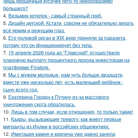
лишь крошечный кусочек чего-то невообразимо
большего?
4.
Ведьмин котелок - самый странный гриб.
5.
Дизайн детской. Кстати, совсем не обязательно делать
всё ярким и режущим глаз.
6.
Его половой орган в XIX веке приняли за паразита,
потому что он функционирует без тела.
7.
15 апреля 2026 года ао "Главснаб" осуществило
плановую выплату процентного дохода инвесторам на
платформе Finstore.
8.
Мы с мужем молодые, нам чуть больше двадцати,
вместе уже несколько лет, есть маленький ребёнок -
сыну всего год.
9.
Екатерина Гордон к Путину из-за массового
уничтожения скота обратилась.
10.
Лишь в том случае, если отношения, то только такие!
11.
Кадры, вызывающие тревогу: как живут первые
мигранты из Индии в российских общежитиях.
12.
Имитация камня и кирпича уже давно заняла