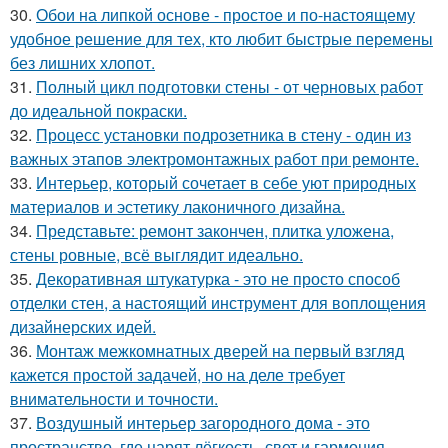
30.
Обои на липкой основе - простое и по-настоящему
удобное решение для тех, кто любит быстрые перемены
без лишних хлопот.
31.
Полный цикл подготовки стены - от черновых работ
до идеальной покраски.
32.
Процесс установки подрозетника в стену - один из
важных этапов электромонтажных работ при ремонте.
33.
Интерьер, который сочетает в себе уют природных
материалов и эстетику лаконичного дизайна.
34.
Представьте: ремонт закончен, плитка уложена,
стены ровные, всё выглядит идеально.
35.
Декоративная штукатурка - это не просто способ
отделки стен, а настоящий инструмент для воплощения
дизайнерских идей.
36.
Монтаж межкомнатных дверей на первый взгляд
кажется простой задачей, но на деле требует
внимательности и точности.
37.
Воздушный интерьер загородного дома - это
пространство, где царят лёгкость, свет и гармония.