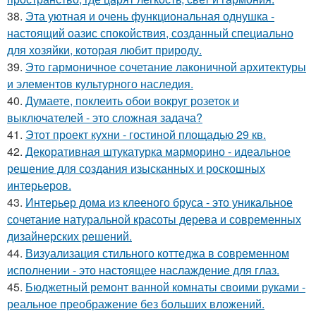
38.
Эта уютная и очень функциональная однушка -
настоящий оазис спокойствия, созданный специально
для хозяйки, которая любит природу.
39.
Это гармоничное сочетание лаконичной архитектуры
и элементов культурного наследия.
40.
Думаете, поклеить обои вокруг розеток и
выключателей - это сложная задача?
41.
Этот проект кухни - гостиной площадью 29 кв.
42.
Декоративная штукатурка марморино - идеальное
решение для создания изысканных и роскошных
интерьеров.
43.
Интерьер дома из клееного бруса - это уникальное
сочетание натуральной красоты дерева и современных
дизайнерских решений.
44.
Визуализация стильного коттеджа в современном
исполнении - это настоящее наслаждение для глаз.
45.
Бюджетный ремонт ванной комнаты своими руками -
реальное преображение без больших вложений.