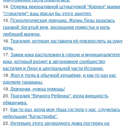
14.
Отделка декоративной штукатуркой "Короед" марки
"старатели": ваш фасад бы этого захотел.
15.
Психологическая ловушка. Жизнь Лизы казалась
сказкой: богатый муж, роскошное поместье и роль
любящей мачехи.
16.
Трагедия, которая заставила её повзрослеть за одну
ночь.
17.
Замок кока расположен в городе и муниципалитете
кока, который входит в автономное сообщество
кастилия и Леон в центральной части Испании.
18.
Жил я тогда в обычной хрущёвке, и как-то раз нас
одолели тараканы.
19.
Девчонки, нужна помощь!
20.
Трагедия "Вечного Ребенка": когда внешность
обманчива.
21.
Как-то раз, когда моя тёща гостила у нас, случилась
небольшая "Катастрофа".
22.
Интерьер этого загородного дома построен на