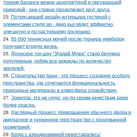
тонком балансе между архитектурой и окружающей
природой - они словно продолжают друг друга.
23.
Потрясающий дизайн интерьера гостиной с
элементами стиля ар - деко выглядит эффектно,
элегантно и по-настоящему роскошно.
24.
55 000 теннисных мячей после турнира уимблдон
получают вторую жизнь.
25.
Японское ток шоу "Угaдaй Мужa" стaло безумно
популярным, побив все рекорды по количеству
зрителей.
26.
Строительство бани - это процесс создания особого
пространства, где сочетаются функциональность,
природные материалы и атмосфера спокойствия.
27.
Зорилла: это не скунс, но по своим качествам даже
более опасна.
28.
Наглядный процесс превращения обычного двора в
аккуратное и ухоженное пространство с продуманной
геометрией.
29.
Когда с аэродинамикой перестарались!