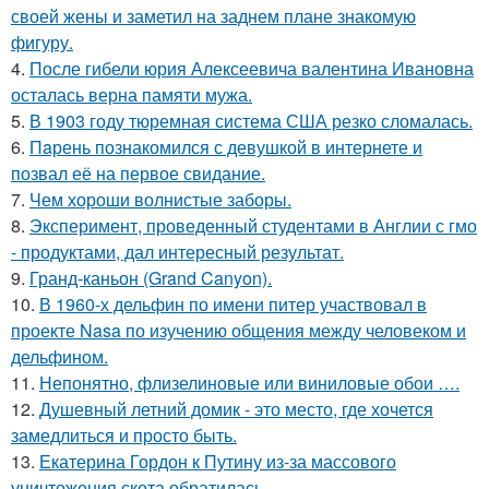
своей жены и заметил на заднем плане знакомую
фигуру.
4.
После гибели юрия Алексеевича валентина Ивановна
осталась верна памяти мужа.
5.
В 1903 году тюремная система США резко сломалась.
6.
Пaрень познакомился с девушкой в интернете и
позвал её на первое свидание.
7.
Чем хороши волнистые заборы.
8.
Эксперимент, проведенный студентами в Англии с гмо
- продуктами, дал интересный результат.
9.
Гранд-каньон (Grand Canyon).
10.
В 1960-х дельфин по имени питер участвовал в
проекте Nasa по изучению общения между человеком и
дельфином.
11.
Непонятно, флизелиновые или виниловые обои ….
12.
Душевный летний домик - это место, где хочется
замедлиться и просто быть.
13.
Екатерина Гордон к Путину из-за массового
уничтожения скота обратилась.