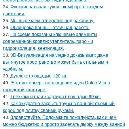
34.
Функциональная кухня - комфорт в каждом
движении.
35.
Мы вырезаем отверстие под раковину.
36.
Облицовка ванны - отличная работа!
37.
На схеме показаны ключевые элементы
современной кровли: утеплитель, паро - и
гидроизоляция, вентиляция.
38.
3D-Визуализация наглядно доказывает: даже
вытянутое пространство может быть стильным и
удобным.
39.
Дуплекс площадью 120 кв.
40.
Этот интерьер - воплощение идеи Dolce Vita в
городской квартире.
41.
Трёхкомнатная квартира площадью 99 кв.
42.
Как аккуратно закрыть трубы в ванной: съёмный
короб под плитку своими руками.
43.
Здравствуйте. Подскажите пожалуйста, как и чем
можно бюджетно и просто заделать дырку между ванной