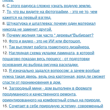
6.
С этого ракурса сложно узнать родную землю.
7.
То, что вы видите на фотографии, - это не то, чем
кажется на первый взгляд.
8.
Штукатурка и шпатлевка: почему один материал
никогда не заменит другой.
9.
Почему молния так часто " деревья"Выбирает?
10.
Фото и видео - это не ИИ или фотошоп.
11.
Так выглядит работа грамотного дизайнера.
12.
Наглядная схема укладки ламината, в которой
пошагово показан весь процесс - от подготовки
основания до выбора рисунка раскладки.
13.
Я изначально задался вопросом: а зачем вообще
нужна такая дверь, ведь она картонная, вряд ли сможет
спасти от проникновения в дом.
14.
Загородный мини - дом выполнен в формате
продуманного и качественного ремонта,
ориентированного на комфортный отдых на природе.
15.
Сочетает в себе природную эстетику, современный