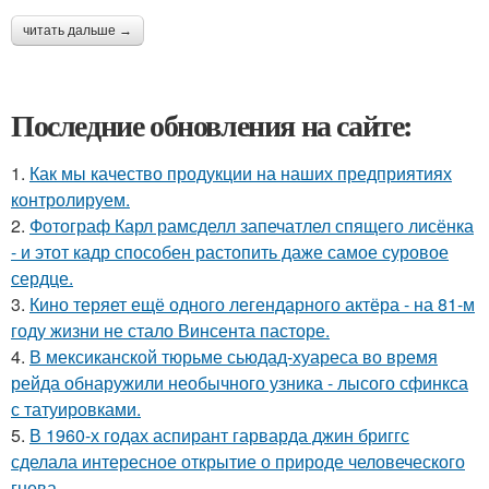
читать дальше →
Последние обновления на сайте:
1.
Как мы качество продукции на наших предприятиях
контролируем.
2.
Фотограф Карл рамсделл запечатлел спящего лисёнка
- и этот кадр способен растопить даже самое суровое
сердце.
3.
Кино теряет ещё одного легендарного актёра - на 81-м
году жизни не стало Винсента пасторе.
4.
В мексиканской тюрьме сьюдад-хуареса во время
рейда обнаружили необычного узника - лысого сфинкса
с татуировками.
5.
В 1960-х годах аспирант гарварда джин бриггс
сделала интересное открытие о природе человеческого
гнева.