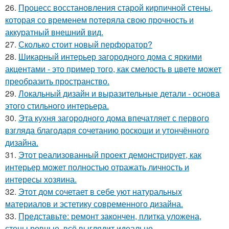
26.
Процесс восстановления старой кирпичной стены,
которая со временем потеряла свою прочность и
аккуратный внешний вид.
27.
Сколько стоит новый перфоратор?
28.
Шикарный интерьер загородного дома с яркими
акцентами - это пример того, как смелость в цвете может
преобразить пространство.
29.
Локальный дизайн и выразительные детали - основа
этого стильного интерьера.
30.
Эта кухня загородного дома впечатляет с первого
взгляда благодаря сочетанию роскоши и утончённого
дизайна.
31.
Этот реализованный проект демонстрирует, как
интерьер может полностью отражать личность и
интересы хозяина.
32.
Этот дом сочетает в себе уют натуральных
материалов и эстетику современного дизайна.
33.
Представьте: ремонт закончен, плитка уложена,
стены ровные, всё выглядит идеально.