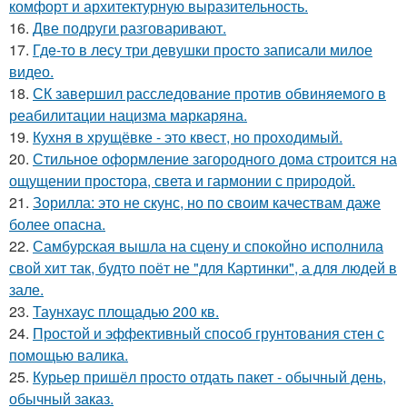
комфорт и архитектурную выразительность.
16.
Две подруги разговаривают.
17.
Гдe-то в лесу три девушки просто записали милое
видео.
18.
СК завершил расследование против обвиняемого в
реабилитации нацизма маркаряна.
19.
Кухня в хрущёвке - это квест, но проходимый.
20.
Стильное оформление загородного дома строится на
ощущении простора, света и гармонии с природой.
21.
Зорилла: это не скунс, но по своим качествам даже
более опасна.
22.
Самбурская вышла на сцену и спокойно исполнила
свой хит так, будто поёт не "для Картинки", а для людей в
зале.
23.
Таунхаус площадью 200 кв.
24.
Простой и эффективный способ грунтования стен с
помощью валика.
25.
Курьер пришёл просто отдать пакет - обычный день,
обычный заказ.