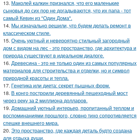
13.
Маколей калкин признался, что его маленькие
сыновья до сих пор не догадываются, что их папа - тот
самый Кевин из "Один Дома".
14.
Мы изначально решили, что будем делать ремонт в
классическом стиле.
15.
Очень уютный и невероятно стильный загородный
дом с видом на лес - это пространство, где архитектура и
природа существуют в идеальном диалоге.
16.
Древесина - это не только один из самых популярных
материалов для строительства и отделки, но и символ
природной красоты и тепла.
17.
Генетика или диета: секрет пышных форм.
18.
В конго построили деревянный пешеходный мост
через реку за 2 миллиона долларов.
19.
Домашний уютный интерьер, пропитанный теплом и
воспоминаниями прошлого, словно тихо сопротивляется
спешке внешнего мира.
20.
Это пространство, где каждая деталь будто создана
для отдыха души.