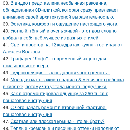
38.
В видео представлена необычная раковина,
облицованная 3D-плиткой, которая сразу привлекает
внимание своей архитектурной выразительностью.
39.
Эстетика, комфорт и ощущение настоящего уюта.
40.
Уютный, тёплый и очень живой - этот дом словно
вобрал в себя всё лучшее из разных стилей:
41.
Свет и простор на 12 квадратах: кухня - гостиная от
Алексея Волкова.
42.
Трафарет "Лофт" - современный акцент для
стильного интерьера.
43.
Гидроизоляция - залог долговечного ремонта.
44.
Молодая мать заживо сварила 8-месячного ребенка
в кипятке, потому что устала менять подгузники.
45.
Как я отремонтировал однушку за 250 тысяч:
пошаговая инструкция
46.
С чего начать ремонт в вторичной квартире:
пошаговая инструкция
47.
Скатная или плоская крыша - что выбрать?
48.
Тёплые кремовые и песочные оттенки наполняют