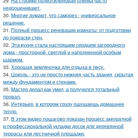
29.
На стройке полиэтиленовая плёнка часто
недооценивают.
30.
Многие думают, что саморез - универсальное
решение.
31.
Полный процесс реновации комнаты: от подготовки
до покраски стен.
32.
Эта кухня стала настоящим сердцем загородного
дома - просторной, светлой и наполненной особым
шармом.
33.
Хорошая земляночка для отдыха в лесу.
34.
Цоколь - это не просто нижняя часть здания, скрытая
между фундаментом и стенами.
35.
Мастер делал как умел, а получился тотальный
провал.
36.
Интерьер, в котором сразу ощущаешь домашнее
тепло.
37.
В этом видео пошагово показан процесс аккуратной
и профессиональной укладки досок для деревянной
террасы или лестничной площадки.