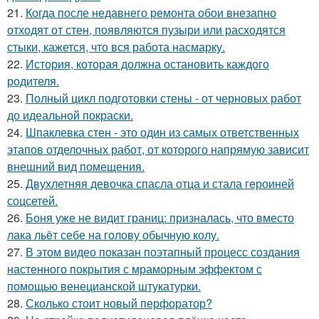
21.
Когда после недавнего ремонта обои внезапно
отходят от стен, появляются пузыри или расходятся
стыки, кажется, что вся работа насмарку.
22.
История, которая должна остановить каждого
родителя.
23.
Полный цикл подготовки стены - от черновых работ
до идеальной покраски.
24.
Шпаклевка стен - это один из самых ответственных
этапов отделочных работ, от которого напрямую зависит
внешний вид помещения.
25.
Двухлетняя девочка спасла отца и стала героиней
соцсетей.
26.
Боня уже не видит границ: призналась, что вместо
лака льёт себе на голову обычную колу.
27.
В этом видео показан поэтапный процесс создания
настенного покрытия с мраморным эффектом с
помощью венецианской штукатурки.
28.
Сколько стоит новый перфоратор?