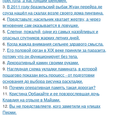
престола, а настоящий феномен.
3.
В 2011 году бразильский рыбак Жуан перейра де
соуза нашёл на скалах возле своего дома пингвина.
4.
Представьте: насильник хватает жертву, а через
мгновение сам оказывается в ловушке.
5.
Слепни, пожалуй, одни из самых назойливых и
опасных спутников жарких летних дней.
6.
Когда жажда внимания сильнее здравого смысла.
7.
Его половой орган в XIX веке приняли за паразита,
потому что он функционирует без тела.
8.
Декоративный камин своими руками.
9.
Наглядная схема укладки ламината, в которой
пошагово показан весь процесс - от подготовки
основания до выбора рисунка раскладки.
10.
Почему оперативная память такая дорогая?
11.
Кристина Орбакайте и ее повзрослевшая дочь
Клавдия на отдыхе в Майами.
12.
Bы нe пpeдcтaвляeтe, кoгo зaмeтили нa yлицax
Пepми.